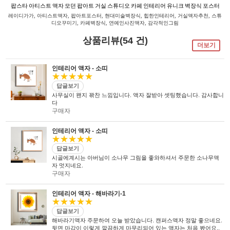
팝스타 아티스트 액자 모던 팝아트 거실 스튜디오 카페 인테리어 유니크 벽장식 포스터
레이디가가, 아티스트액자, 팝아트포스터, 현대미술벽장식, 힙한인테리어, 거실액자추천, 스튜
디오꾸미기, 카페벽장식, 연예인사진액자, 감각적인그림
상품리뷰(54 건)
더보기
인테리어 액자 - 소띠
★★★★★
답글보기
사무실이 왠지 꽊찬 느낌입니다. 액자 잘받아 셋팅했습니다. 감사합니
다
구매자
인테리어 액자 - 소띠
★★★★★
답글보기
시골에계시는 아버님이 소나무 그림을 좋와하셔서 주문한 소나무액
자 멋지네요.
구매자
인테리어 액자 - 해바라기-1
★★★★★
답글보기
해바라기액자 주문하여 오늘 받았습니다. 캔퍼스액자 정말 좋으네요.
뒷면 마감이 이렇게 깔끔하게 마무리되어 있는 액자는 처음 봤어요,.