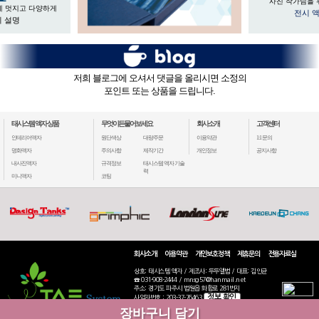
사진 작가님을 
게 멋지고 다양하게
전시 
 설명
저희 블로그에 오셔서 댓글을 올리시면 소정의
포인트 또는 상품을 드립니다.
태시스템 액자 상품
무엇이든물어보세요
회사소개
고객센터
인테리어액자
원단색상
대량주문
이용약관
1:1 문의
명화액자
주의사항
제작기간
개인정보
공지사항
내사진액자
규격정보
태시스템 액자 기술
력
미니액자
코팅
회사소개
이용약관
개인보호정책
제휴문의
전용자료실
상호: 태시스템 액자 / 제조사: 두두앨범 / 대표: 김인균
☎ 031-908-2444 / mnsg57@hanmail.net
주소: 경기도 파주시 법원읍 화합로 281번지
정보 확인
사업자번호 : 203-37-76463
통신판매: 2020-고양일산동-2770
장바구니 담기
COPYRIGHT(C) 2019 TAESYSTEM ALL RIGHTS RESERVED.