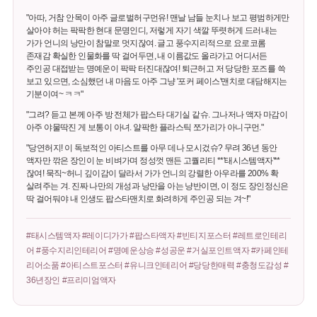
"아따, 거참 안목이 아주 글로벌허구먼유! 맨날 남들 눈치나 보고 평범하게만
살아야 허는 팍팍한 현대 문명인디, 저렇게 자기 색깔 뚜렷허게 드러내는
가가 언니의 낭만이 참말로 멋지잖여. 글고 풍수지리적으로 요로코롬
존재감 확실한 인물화를 딱 걸어두면, 내 이름값도 올라가고 어디서든
주인공 대접받는 명예운이 팍팍 터진대잖여! 퇴근허고 저 당당한 포즈를 쓱
보고 있으면, 소심했던 내 마음도 아주 그냥 '포커 페이스'맨치로 대담해지는
기분이여~ ㅋㅋ"
"그려? 듣고 본께 아주 방 전체가 팝스타 대기실 같슈. 그나저나 액자 마감이
아주 야물딱진 게 보통이 아녀. 얄팍한 플라스틱 쪼가리가 아니구먼."
"당연허지! 이 독보적인 아티스트를 아무 데나 모시겄슈? 무려 36년 동안
액자만 깎은 장인이 눈 비벼가며 정성껏 맨든 고퀄리티 **'태시스템액자'**
잖여! 묵직~허니 깊이감이 달라서 가가 언니의 강렬한 아우라를 200% 확
살려주는 겨. 진짜 나만의 개성과 낭만을 아는 냥반이면, 이 정도 장인정신은
딱 걸어둬야 내 인생도 팝스타맨치로 화려하게 주인공 되는 겨~!"
#태시스템액자 #레이디가가 #팝스타액자 #빈티지포스터 #레트로인테리
어 #풍수지리인테리어 #명예운상승 #성공운 #거실포인트액자 #카페인테
리어소품 #아티스트포스터 #유니크인테리어 #당당한매력 #충청도감성 #
36년장인 #프리미엄액자