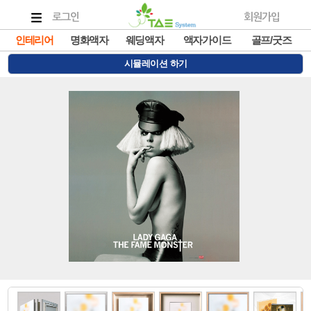
로그인
회원가입
인테리어
명화액자
웨딩액자
액자가이드
골프/굿즈
시뮬레이션 하기