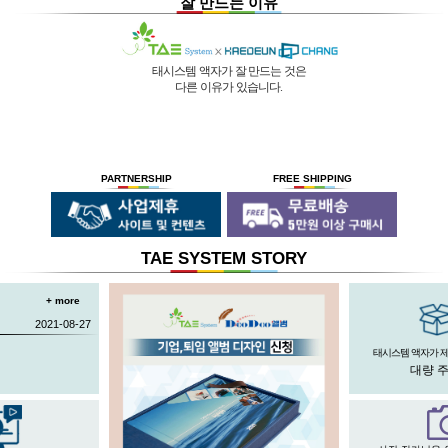
잘 만드는 이유
태시스템 액자가 잘 만드는 것은
다른 이유가 있습니다.
01 |
인적 구성
03 |
UL마크
과
역사
획득
02 |
기술력
과
독창성
태시스템 해든창 액자
태시스템 해든창 액자
는 순수한
는
태시스템 해든창 액자
는 세계최초로
독자기술의 작업 방법과 소재 그리고
사진UV 코팅기, 벨벳 코팅기,
액자를 만드는 전 공정의 기계를
숙련된 작업자들로 구성되어있는 회사이며
뒷묻음 방지 방법을
국내 실정에 맞게 재구성 및 개발하여
30년의 역사를 갖고 있는 회사입니다.
세계 최초로 개발하고
세계 각국에 기계수출은 물론 기술지원을
PARTNERSHIP
FREE SHIPPING
절대적인 제품을 만들기 위해
안전과 효과 효율을 인정받아
하고 있습니다.
전 직원이 노력하고 있습니다.
UL마크를
획득 하였습니다.
TAE SYSTEM STORY
+ more
2021-08-27
태시스템 액자가 
대량 