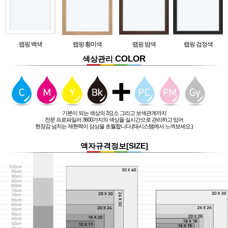
랩핑 백색
랩핑 황미색
랩핑 밤색
랩핑 검정색
COLOR
색상관리
기본이 되는 색상의 3요소 그리고 보색관계까지
전문 프로파일러 3600가지의 색상을 실시간으로 관리하고 있어
현장감 넘치는 재현력이 상상을 초월합니다.(태시스템에서 느껴보세요.)
액자규격정보[SIZE]