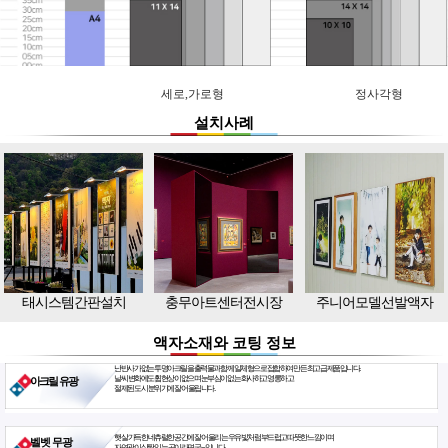
세로,가로형
정사각형
설치사례
태시스템간판설치
충무아트센터전시장
주니어모델선발액자
액자소재와 코팅 정보
난반사가 없는 투명아크릴을 출력물과 함께 일체형으로 접합하여 만든 최고급 제품입니다.
날씨 변화에도 휨현상이 없으며 눈부심이 없는 화사하고 영롱하고
아크릴 유광
절제된 도시 분위기에 잘 어울립니다.
햇살 가득한 네츄럴한 공간에 잘 어울리는 우유빛처럼 부드럽고 따뜻한 느낌이며
벨벳 무광
자연광이 살짝 있는 곳이라면 굿~ 입니다.