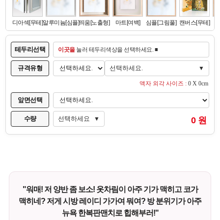
테두리선택
이곳을
눌러 테두리색상을 선택하세요. ■
규격유형
선택하세요.
▼
액자 외각 사이즈 :
0 X 0cm
앞면선택
수량
선택하세요
0 원
▼
"워매! 저 양반 좀 보소! 옷차림이 아주 기가 맥히고 코가
맥히네? 저게 시방 레이디 가가여 뭐여? 방 분위기가 아주
뉴욕 한복판맨치로 힙해부러!"