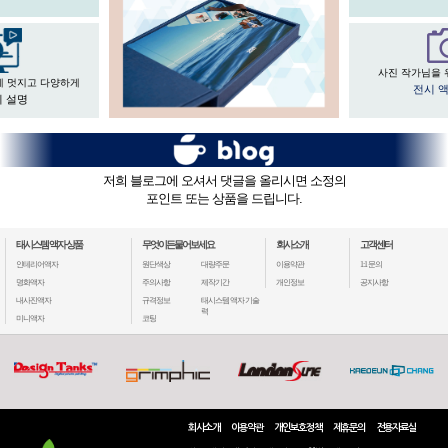
사진 작가님을 
게 멋지고 다양하게
전시 
 설명
저희 블로그에 오셔서 댓글을 올리시면 소정의
포인트 또는 상품을 드립니다.
태시스템 액자 상품
무엇이든물어보세요
회사소개
고객센터
인테리어액자
원단색상
대량주문
이용약관
1:1 문의
명화액자
주의사항
제작기간
개인정보
공지사항
내사진액자
규격정보
태시스템 액자 기술
력
미니액자
코팅
회사소개
이용약관
개인보호정책
제휴문의
전용자료실