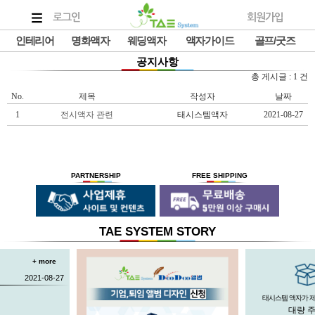
로그인
회원가입
인테리어
명화액자
웨딩액자
액자가이드
골프/굿즈
공지사항
총 게시글 : 1 건
No.
제목
작성자
날짜
1
전시액자 관련
태시스템액자
2021-08-27
PARTNERSHIP
FREE SHIPPING
TAE SYSTEM STORY
+ more
2021-08-27
태시스템 액자가 
대량 