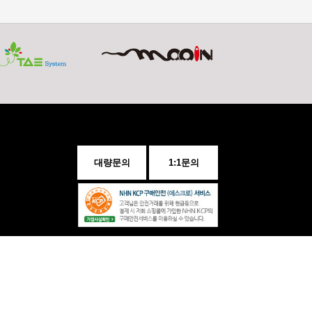
대량문의
1:1문의