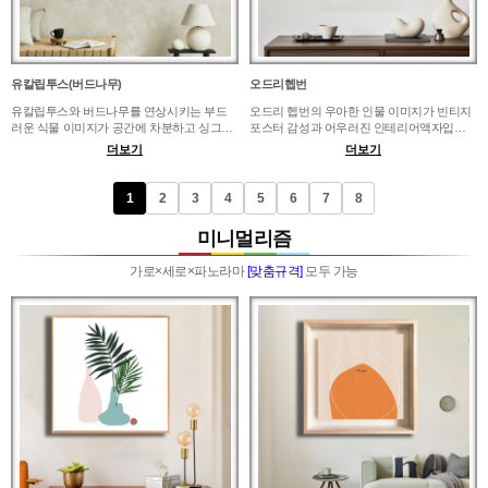
유칼립투스(버드나무)
오드리헵번
유칼립투스와 버드나무를 연상시키는 부드
오드리 헵번의 우아한 인물 이미지가 빈티지
러운 식물 이미지가 공간에 차분하고 싱그러
포스터 감성과 어우러진 인테리어액자입니
운 분위기를 더해줍니다. 화이트톤 침실, 우드
다. 드레스룸, 침실, 뷰티샵, 카페 벽면에 걸면
더보기
더보기
톤 거실, 서재, 카페 벽면에 배치하면 내추럴
고급스럽고 차분한 갤러리 분위기를 만들 수
한 홈스타일링이 부담 없이 완성됩니다. 식물
있습니다. 거울 옆이나 화장대 위에는 인물의
소품이 많은 공간에는 너무 크게 걸기보다 여
시선이 자연스럽게 보이는 크기가 좋고, 매장
1
2
3
4
5
6
7
8
백을 살리는 편이 좋고, 넓은 벽면에서는 밝은
에서는 조명과 함께 배치해 세련된 포토존 느
액자 프레임과 함께 두면 깨끗한 인상이 살아
낌을 줄 수 있습니다.
미니멀리즘
납니다.
가로×세로×파노라마
[맞춤규격]
모두 가능