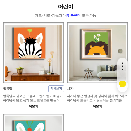
카페, 사무실 라운지처럼 정적인 벽면에 걸면
뷰티샵처럼 부드럽고 밝은 인상을 원하는 공
원형의 리듬이 시선을 자연스럽게 이끌고, 우
간에 잘 어울리며, 화이트 벽면이나 밝은 원목
어린이
드톤 의자나 테이블과 함께 두면 따뜻한 균형
가구와 함께 두면 색감이 한층 산뜻하게 보입
감이 살아납니다. 복잡한 소품이 많은 공간보
니다. 가까이 감상하는 작은 벽에는 아기자기
가로×세로×파노라마
[맞춤규격]
모두 가능
다는 여백 있는 벽에 단독으로 두는 편이 좋
한 패턴이 살아나고, 매장이나 대기 공간에서
고, 넓은 벽면에서는 컬러 선의 움직임이 더
는 기분 좋은 컬러 포인트로 활용하기 좋습니
시원하게 보입니다.
다.
⋮
얼룩말
사자
리뷰보기
얼룩말의 귀여운 표정과 오렌지 컬러 배경이
사자의 둥근 얼굴과 꽃 장식이 함께 어우러져
아이방에 밝고 생기 있는 포인트를 만들어주
아이방에 포근하고 사랑스러운 분위기를 더
는 어린이 인테리어액자입니다. 화이트톤 방,
해주는 어린이 인테리어액자입니다. 내추럴
더보기
더보기
우드톤 가구가 있는 놀이방, 키즈카페 벽면에
톤 침실, 놀이방, 키즈카페, 유치원 공간에 배
걸면 장난스럽고 따뜻한 분위기를 연출할 수
치하면 동화책 한 장면처럼 밝고 친근한 무드
있습니다. 작은 아이방에는 A2, 놀이공간이나
를 만들 수 있습니다. 작은 방에는 A2, 놀이공
키즈카페 포인트 벽에는 30호 전후를 추천하
간이나 교육 공간 벽면에는 30호 이상을 추천
며 출산 선물이나 아이 방 꾸미기 선물로도 잘
하며 아이 생일 선물이나 출산 선물로도 좋습