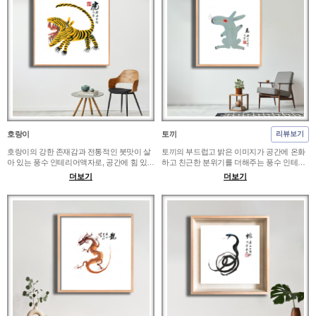
이 선물로도 잘 어울립니다.
이나 띠별 기념 선물로 좋습니다.
호랑이
토끼
리뷰보기
호랑이의 강한 존재감과 전통적인 붓맛이 살
토끼의 부드럽고 밝은 이미지가 공간에 온화
아 있는 풍수 인테리어액자로, 공간에 힘 있고
하고 친근한 분위기를 더해주는 풍수 인테리
당당한 분위기를 만들어줍니다. 현관, 거실,
어액자입니다. 아이 방, 침실, 거실, 카페 벽면
더보기
더보기
사무실, 대표실 벽면에 걸면 동양적인 여백 속
에 배치하면 편안하면서도 귀여운 동양적 포
에서도 선명한 포인트가 됩니다. 작은 벽면에
인트를 만들 수 있습니다. 작은 공간에는 A2,
는 A2, 넓은 거실이나 업무공간에는 30~50호
가족 공간이나 거실 벽면에는 30호 전후를 추
를 추천하며 사업장 개업 선물이나 특별한 기
천하며 띠별 출산 선물이나 아이 방 꾸미기 선
념 선물로도 잘 어울립니다.
물로도 좋습니다.