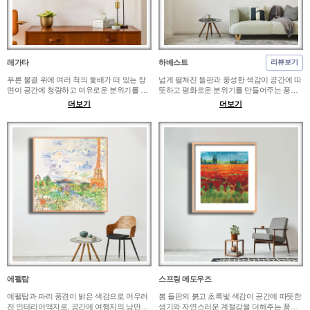
레가타
하베스트
리뷰보기
푸른 물결 위에 여러 척의 돛배가 떠 있는 장
넓게 펼쳐진 들판과 풍성한 색감이 공간에 따
면이 공간에 청량하고 여유로운 분위기를 더
뜻하고 평화로운 분위기를 만들어주는 풍경
해주는 풍경 인테리어액자입니다. 화이트톤
인테리어액자입니다. 우드톤 거실, 내추럴톤
더보기
더보기
거실, 우드톤 서재, 카페 벽면, 휴양지 감성의
침실, 서재, 카페 공간에 배치하면 자연 속에
침실에 걸면 답답한 벽면이 밝고 시원한 갤러
머무는 듯한 차분한 휴식감을 연출할 수 있습
리 공간처럼 살아납니다. 작은 공간에는 A2,
니다. 작은 방에는 A2, 거실 소파 위나 다이닝
거실 소파 위나 카페 포인트 벽에는 30~50호
공간 벽면에는 30호 이상을 추천하며 부모님
사이즈를 추천하며 바다를 좋아하는 분께 드
선물이나 신혼집 집들이 선물로도 좋습니다.
리는 집들이 선물로도 잘 어울립니다.
에펠탑
스프링 메도우즈
에펠탑과 파리 풍경이 밝은 색감으로 어우러
봄 들판의 붉고 초록빛 색감이 공간에 따뜻한
진 인테리어액자로, 공간에 여행지의 낭만과
생기와 자연스러운 계절감을 더해주는 풍경