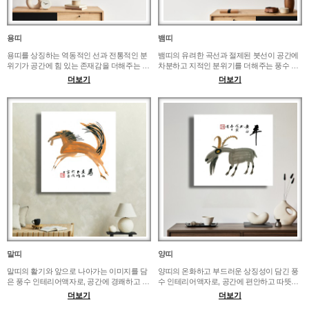
용띠
뱀띠
용띠를 상징하는 역동적인 선과 전통적인 분
뱀띠의 유려한 곡선과 절제된 붓선이 공간에
위기가 공간에 힘 있는 존재감을 더해주는 풍
차분하고 지적인 분위기를 더해주는 풍수 인
수 인테리어액자입니다. 거실, 서재, 사무실,
테리어액자입니다. 서재, 사무실, 현관, 모던
더보기
더보기
대표실 벽면에 걸면 품격 있고 인상적인 동양
한 거실 벽면에 배치하면 여백이 있는 동양적
화 포인트를 연출할 수 있습니다. 작은 공간에
인 홈스타일링이 가능합니다. 작은 벽면에는
는 A2, 넓은 거실이나 사무공간에는 30~50호
A2, 사무실이나 거실 포인트 벽에는 30호 전
를 추천하며 승진 선물, 개업 선물, 띠별 기념
후를 추천하며 띠별 선물이나 품격 있는 집들
선물로도 적합합니다.
이 선물로 좋습니다.
말띠
양띠
말띠의 활기와 앞으로 나아가는 이미지를 담
양띠의 온화하고 부드러운 상징성이 담긴 풍
은 풍수 인테리어액자로, 공간에 경쾌하고 긍
수 인테리어액자로, 공간에 편안하고 따뜻한
정적인 분위기를 더해줍니다. 거실, 서재, 사
분위기를 만들어줍니다. 침실, 거실, 가족 공
더보기
더보기
무실, 현관 벽면에 걸면 단정한 공간 안에 힘
간, 카페 벽면에 배치하면 자극적이지 않고 차