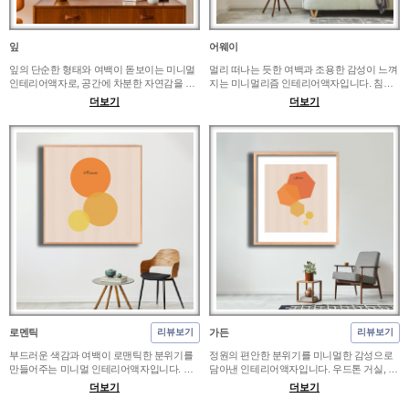
잎
어웨이
잎의 단순한 형태와 여백이 돋보이는 미니멀
멀리 떠나는 듯한 여백과 조용한 감성이 느껴
인테리어액자로, 공간에 차분한 자연감을 더
지는 미니멀리즘 인테리어액자입니다. 침실,
해줍니다. 화이트톤 침실이나 우드톤 거실, 서
복도, 서재처럼 시선이 오래 머무는 공간에 걸
더보기
더보기
재 벽면에 두면 식물을 직접 놓지 않아도 싱그
면 복잡하지 않고 차분한 여행 무드를 만들 수
러운 분위기가 살아납니다. 작은 벽에는 가볍
있습니다. 침대 옆이나 책장 가까이에는 부담
게 포인트로 걸기 좋고, 카페나 거실처럼 여백
없는 크기가 좋고, 거실에서는 넓은 벽면에 단
이 있는 공간에서는 밝은 프레임과 함께 두면
독으로 두어 여백을 살리는 편이 자연스럽습
더 깨끗한 인상을 줍니다.
니다.
로멘틱
가든
리뷰보기
리뷰보기
부드러운 색감과 여백이 로맨틱한 분위기를
정원의 편안한 분위기를 미니멀한 감성으로
만들어주는 미니멀 인테리어액자입니다. 신
담아낸 인테리어액자입니다. 우드톤 거실, 침
혼집 침실, 파우더룸, 감성 카페 벽면에 배치
실, 카페, 서재 벽면에 배치하면 식물 인테리
더보기
더보기
하면 과하게 꾸미지 않아도 따뜻하고 편안한
어처럼 산뜻하면서도 평화로운 느낌을 줄 수