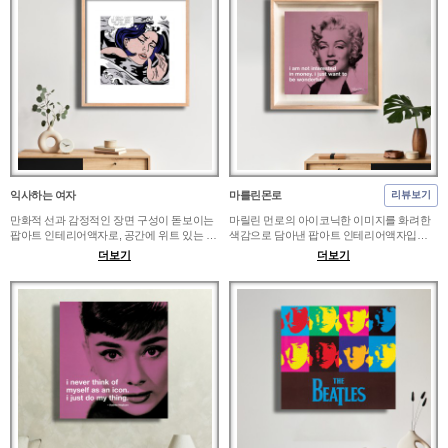
가까이 즐기기 좋고, 큰 규격으로 제작하면 공
힘이 살아나는 넉넉한 규격을 선택하는 것이
간 전체에 현대적인 아트 포스터 같은 인상을
좋습니다.
더할 수 있습니다.
익사하는 여자
마를린몬로
리뷰보기
만화적 선과 감정적인 장면 구성이 돋보이는
마릴린 먼로의 아이코닉한 이미지를 화려한
팝아트 인테리어액자로, 공간에 위트 있는 시
색감으로 담아낸 팝아트 인테리어액자입니
선을 만들어줍니다. 화이트톤 거실이나 디자
다. 드레스룸, 뷰티샵, 카페 포토존, 화이트톤
더보기
더보기
인 사무실, 감각적인 카페 벽면에 배치하면 대
거실에 배치하면 공간에 세련된 스타 감성과
중예술 특유의 세련된 갤러리 분위기가 살아
화려한 포인트가 더해집니다. 파우더룸처럼
납니다. 가까운 거리에서 보는 복도에는 화면
가까이 보는 곳에는 인물의 표정이 부담스럽
이 답답하지 않은 크기가 좋고, 매장 포토존에
지 않은 크기가 좋고, 매장에서는 멀리서도 시
는 표정과 색감이 한눈에 들어오는 규격이 어
선을 끄는 큰 규격이 효과적입니다.
울립니다.