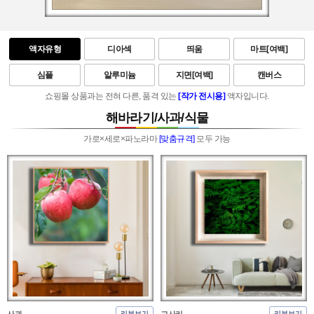
디아섹
띄움
마트[여백]
액자유형
심플
알루미늄
지면[여백]
캔버스
쇼핑몰 상품과는 전혀 다른, 품격 있는
[작가 전시용]
액자입니다.
해바라기/사과/식물
가로×세로×파노라마
[맞춤규격]
모두 가능
사과
고사리
리뷰보기
리뷰보기