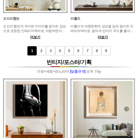
오드리헵번
비틀즈
오드리 헵번의 우아한 이미지를 팝아트 감성
비틀즈의 대중문화적 감성을 담은 팝아트 인
으로 표현한 인테리어액자로, 차분하면서도
테리어액자로, 음악과 빈티지 무드를 좋아하
세련된 공간 연출에 적합합니다. 침실, 드레스
는 공간에 잘 어울립니다. 음악 작업실, 카페,
더보기
더보기
룸, 카페 벽면, 파우더룸에 걸면 고급스러운
서재, 우드톤 거실 벽면에 걸면 자유롭고 감각
분위기와 여성스러운 무드가 자연스럽게 살
적인 분위기를 만들 수 있습니다. 개인 취미
아납니다. 신혼 공간에는 부드러운 포인트가
공간에는 가볍게 즐길 수 있는 크기가 좋고,
1
2
3
4
5
6
7
8
9
되는 크기로, 카페나 뷰티샵에는 포토존 역할
카페 벽면에는 음악적 분위기가 멀리서도 느
을 할 만큼 존재감 있는 규격이 좋습니다.
껴지는 구성으로 배치하면 좋습니다.
빈티지/포스터/기획
가로×세로×파노라마
[맞춤규격]
모두 가능