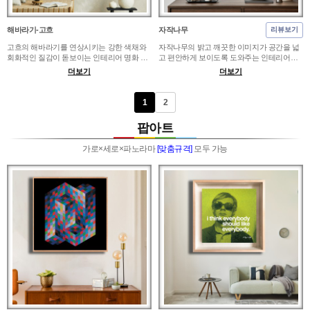
해바라기-고흐
자작나무
리뷰보기
고흐의 해바라기를 연상시키는 강한 색채와
자작나무의 밝고 깨끗한 이미지가 공간을 넓
회화적인 질감이 돋보이는 인테리어 명화 액
고 편안하게 보이도록 도와주는 인테리어액
자입니다. 화이트톤 거실이나 원목 가구가 있
자입니다. 베이지톤 침실, 북유럽풍 거실, 화
더보기
더보기
는 서재에 걸면 밝은 색감이 공간을 따뜻하게
이트톤 복도에 배치하면 산뜻하면서도 조용
잡아주고, 감성적인 카페에서는 예술적인 포
한 숲의 분위기가 자연스럽게 더해집니다. 침
인트가 됩니다. 침실처럼 가까이 보는 곳에는
대 위에는 가로 폭과 균형을 맞춘 크기가 좋
1
2
색감이 부담스럽지 않은 크기로, 거실 중심 벽
고, 거실처럼 여백이 넓은 벽면에는 자작나무
에는 붓터치의 존재감이 보이는 규격으로 선
의 밝은 분위기가 충분히 퍼지는 큰 규격이 어
팝아트
택하는 것이 좋습니다.
울립니다.
가로×세로×파노라마
[맞춤규격]
모두 가능