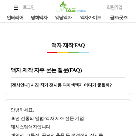
로그인
회원가입
인테리어
명화액자
웨딩액자
액자가이드
골프/굿즈
액자 제작 FAQ
액자 제작 자주 묻는 질문(FAQ)
[전시안내] 사진·작가 전시용 디아섹액자 어디가 좋을까?
안녕하세요,
36년 전통의 앨범·액자 제조 전문 기업
태시스템액자입니다.
개인전, 그룹전, 공모전 출품 등 본격적인 전시를