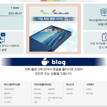
+ more
2021-08-27
태시스템 액자가 
대량 
사진 작가님을 
게 멋지고 다양하게
전시 
 설명
저희 블로그에 오셔서 댓글을 올리시면 소정의
포인트 또는 상품을 드립니다.
태시스템 액자 상품
무엇이든물어보세요
회사소개
고객센터
인테리어액자
원단색상
대량주문
이용약관
1:1 문의
명화액자
주의사항
제작기간
개인정보
공지사항
내사진액자
규격정보
태시스템 액자 기술
력
미니액자
코팅