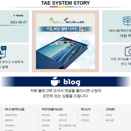
TAE SYSTEM STORY
+ more
2021-08-27
태시스템 액자가 
대량 
사진 작가님을 
게 멋지고 다양하게
전시 
 설명
저희 블로그에 오셔서 댓글을 올리시면 소정의
포인트 또는 상품을 드립니다.
태시스템 액자 상품
무엇이든물어보세요
회사소개
고객센터
인테리어액자
원단색상
대량주문
이용약관
1:1 문의
명화액자
주의사항
제작기간
개인정보
공지사항
내사진액자
규격정보
태시스템 액자 기술
력
미니액자
코팅