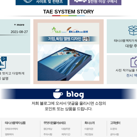
TAE SYSTEM STORY
+ more
2021-08-27
태시스템 액자가 
대량 
사진 작가님을 
게 멋지고 다양하게
전시 
 설명
저희 블로그에 오셔서 댓글을 올리시면 소정의
포인트 또는 상품을 드립니다.
태시스템 액자 상품
무엇이든물어보세요
회사소개
고객센터
인테리어액자
원단색상
대량주문
이용약관
1:1 문의
명화액자
주의사항
제작기간
개인정보
공지사항