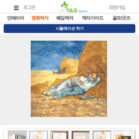
로그인
회원가입
인테리어
명화액자
웨딩액자
액자가이드
골프/굿즈
시뮬레이션 하기