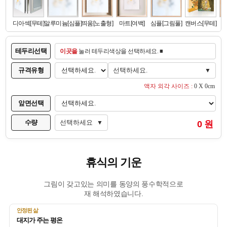
테두리선택
이곳을
눌러 테두리색상을 선택하세요. ■
규격유형
선택하세요.
▼
액자 외각 사이즈 :
0 X 0cm
앞면선택
수량
선택하세요
0 원
▼
휴식의 기운
그림이 갖고있는 의미를 동양의 풍수학적으로
재 해석하였습니다.
안정된 삶
대지가 주는 평온