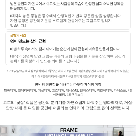
넓은 들판과 자연 속에서 쉬고 있는 사람들의 모습이 안정된 삶과 소박한 행복을
떠올리게 합니다.
(대지와 농촌 풍경은 풍수에서 안정적인 기반과 평온한 삶을 상징합니다.
자연 풍경은 공간의 기운을 부드럽게 만들어주는 그림으로 알려져
있습니다.)
균형의 시간
쉼이 만드는 삶의 균형
바쁜 하루 속에서도 잠시 쉬어가는 순간이 삶의 균형과 여유를 만들어 줍니다.
(휴식의 장면이 담긴 그림은 마음의 균형과 평온한 기운을 상징하며 공간의
분위기를 차분하게 만드는 의미를 지닙니다.)
#고흐낮잠 #밀레낮잠 #명화액자 #풍수인테리어 #평온의그림 #감성인테리어 #명화복제화 #거실인
테리어 #플랜테리어식물액자 #셋트액자 #포스터액자전문
안방의 편안함을 더해주는 따뜻한 휴식의 미학
명화액자, 인테리어액자, 거실액자, 고흐액자, 태시스템, 캔버스액자, 벽걸이액자, 카페소품, #휴
식과힐링, #포근한느낌
고흐의 ‘낮잠’ 작품은 공간의 분위기를 자연스럽게 바꿔주는 명화액자로, 거실·
안방·서재 등 다양한 공간에 어울리는 인테리어 그림으로 많이 선택됩니다.