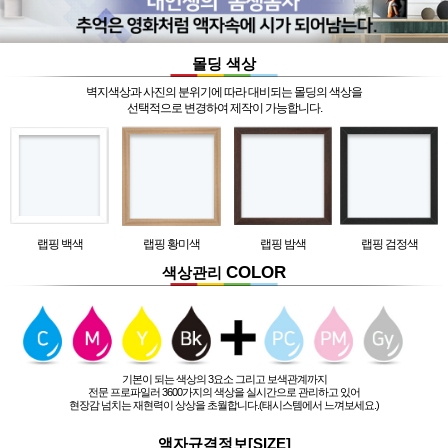
몰딩 색상
벽지색상과 사진의 분위기에 따라 대비되는 몰딩의 색상을
선택적으로 변경하여 제작이 가능합니다.
랩핑 백색
랩핑 황미색
랩핑 밤색
랩핑 검정색
COLOR
색상관리
기본이 되는 색상의 3요소 그리고 보색관계까지
전문 프로파일러 3600가지의 색상을 실시간으로 관리하고 있어
현장감 넘치는 재현력이 상상을 초월합니다.(태시스템에서 느껴보세요.)
액자규격정보[SIZE]