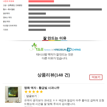
잘 만드는 이유
태시스템 액자가 잘 만드는 것은
다른 이유가 있습니다.
01 |
인적 구성
03 |
UL마크
과
역사
획득
02 |
기술력
과
독창성
태시스템 해든창 액자
태시스템 해든창 액자
는 순수한
는
태시스템 해든창 액자
는 세계최초로
독자기술의 작업 방법과 소재 그리고
사진UV 코팅기, 벨벳 코팅기,
액자를 만드는 전 공정의 기계를
상품리뷰(148 건)
숙련된 작업자들로 구성되어있는 회사이며
뒷묻음 방지 방법을
국내 실정에 맞게 재구성 및 개발하여
더보기
30년의 역사를 갖고 있는 회사입니다.
세계 최초로 개발하고
세계 각국에 기계수출은 물론 기술지원을
절대적인 제품을 만들기 위해
안전과 효과 효율을 인정받아
하고 있습니다.
전 직원이 노력하고 있습니다.
UL마크를
획득 하였습니다.
명화 액자 - 황금빛 사과나무
★★★★★
답글보기
규격이 생각보다 크네요 ㅎㅎ 색감과 질감이 아주 좋아요 급하게 요청
드렸는데 시간을 잘 맞춰 주셔서 감사합니다.