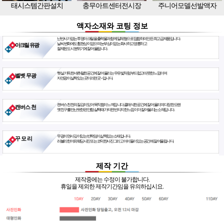
태시스템간판설치
충무아트센터전시장
주니어모델선발액자
액자소재와 코팅 정보
난반사가 없는 투명아크릴을 출력물과 함께 일체형으로 접합하여 만든 최고급 제품입니다.
날씨 변화에도 휨현상이 없으며 눈부심이 없는 화사하고 영롱하고
아크릴 유광
절제된 도시 분위기에 잘 어울립니다.
햇살 가득한 네츄럴한 공간에 잘 어울리는 우유빛처럼 부드럽고 따뜻한 느낌이며
벨벳 무광
자연광이 살짝 있는 곳이라면 굿~ 입니다.
캔버스천 천의 질감이 있어 묵직함이 느껴집니다. 클래식한 공간에 잘 어울리며 다정한 오랜
캔버스 천
옛친구를 만난듯한 편안함. 살짝 때가 타면 빈티지한 느낌이 더 잘 어울리는 소재입니다.
무광이면서 깊이있는 반짝임이 삶짝있는 소재입니다.
꾸 모 리
러블리한 야외웨딩사진 또는 코믹한사진 그리고 아이들이 있는 공간에 잘 어울립니다.
제작 기간
제작중에는 수정이 불가합니다.
휴일을 제외한 제작기간임을 유의하십시요.