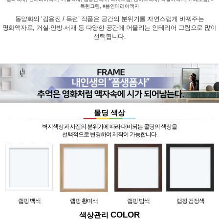
목련그림, #봄인테리어액자
동양화의 ‘김용진 / 목련’ 작품은 공간의 분위기를 자연스럽게 바꿔주는
명화액자로, 거실·안방·서재 등 다양한 공간에 어울리는 인테리어 그림으로 많이
선택됩니다.
몰딩 색상
벽지색상과 사진의 분위기에 따라 대비되는 몰딩의 색상을
선택적으로 변경하여 제작이 가능합니다.
랩핑 백색
랩핑 황미색
랩핑 밤색
랩핑 검정색
COLOR
색상관리