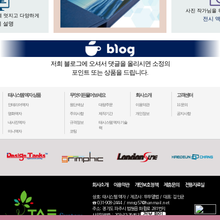
사진 작가님을 
게 멋지고 다양하게
전시 
 설명
저희 블로그에 오셔서 댓글을 올리시면 소정의
포인트 또는 상품을 드립니다.
태시스템 액자 상품
무엇이든물어보세요
회사소개
고객센터
인테리어액자
원단색상
대량주문
이용약관
1:1 문의
명화액자
주의사항
제작기간
개인정보
공지사항
내사진액자
규격정보
태시스템 액자 기술
력
미니액자
코팅
회사소개
이용약관
개인보호정책
제휴문의
전용자료실
상호: 태시스템 액자 / 제조사: 두두앨범 / 대표: 김인균
☎ 031-908-2444 / mnsg57@hanmail.net
주소: 경기도 파주시 법원읍 화합로 281번지
정보 확인
사업자번호 : 203-37-76463