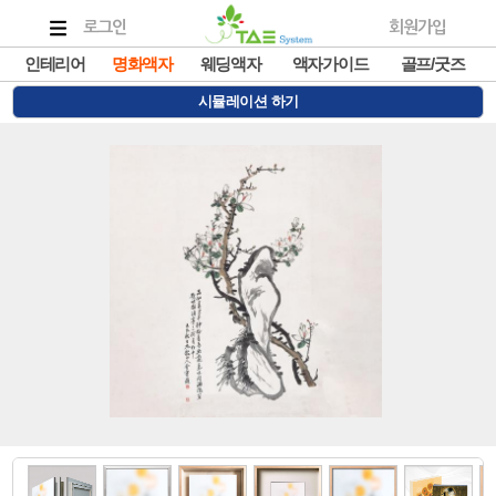
로그인
회원가입
인테리어
명화액자
웨딩액자
액자가이드
골프/굿즈
시뮬레이션 하기