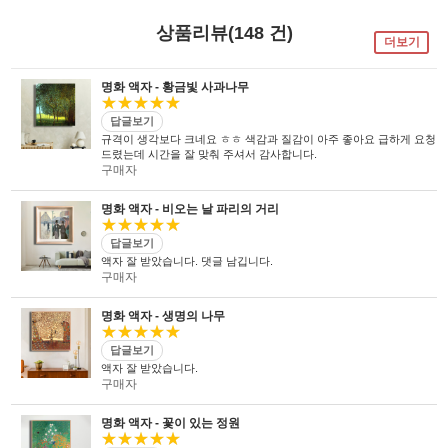
태시스템 해든창 액자
태시스템 해든창 액자
는 순수한
는
태시스템 해든창 액자
는 세계최초로
독자기술의 작업 방법과 소재 그리고
사진UV 코팅기, 벨벳 코팅기,
액자를 만드는 전 공정의 기계를
상품리뷰(148 건)
숙련된 작업자들로 구성되어있는 회사이며
뒷묻음 방지 방법을
국내 실정에 맞게 재구성 및 개발하여
더보기
30년의 역사를 갖고 있는 회사입니다.
세계 최초로 개발하고
세계 각국에 기계수출은 물론 기술지원을
절대적인 제품을 만들기 위해
안전과 효과 효율을 인정받아
하고 있습니다.
전 직원이 노력하고 있습니다.
UL마크를
획득 하였습니다.
명화 액자 - 황금빛 사과나무
★★★★★
답글보기
규격이 생각보다 크네요 ㅎㅎ 색감과 질감이 아주 좋아요 급하게 요청
드렸는데 시간을 잘 맞춰 주셔서 감사합니다.
구매자
명화 액자 - 비오는 날 파리의 거리
★★★★★
답글보기
액자 잘 받았습니다. 댓글 남깁니다.
구매자
명화 액자 - 생명의 나무
★★★★★
답글보기
액자 잘 받았습니다.
구매자
명화 액자 - 꽃이 있는 정원
★★★★★