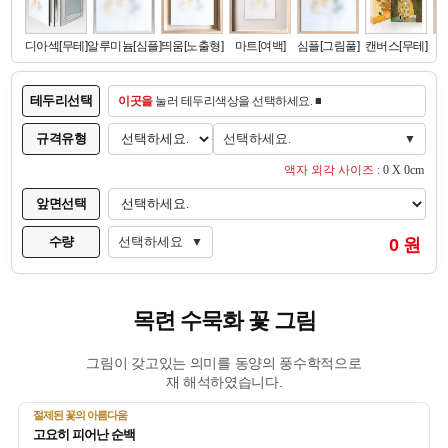
테두리선택
이곳을
눌러 테두리색상을 선택하세요. ■
규격유형
선택하세요.
▼
액자 외각 사이즈 :
0 X 0cm
앞면선택
수량
선택하세요
0 원
▼
목련 수묵화 꽃 그림
그림이 갖고있는 의미를 동양의 풍수학적으로
재 해석하였습니다.
절제된 꽃의 아름다움
고요히 피어난 순백