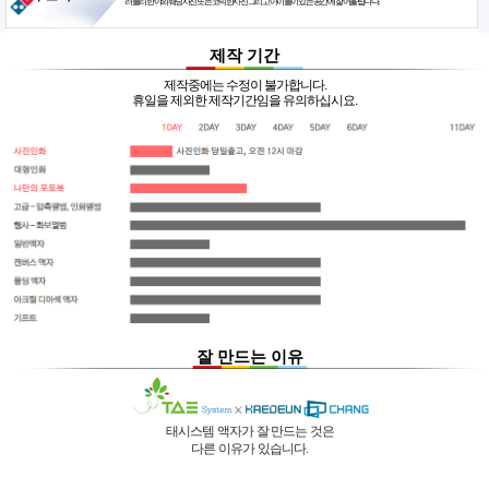
러블리한 야외웨딩사진 또는 코믹한사진 그리고 아이들이 있는 공간에 잘 어울립니다.
제작 기간
제작중에는 수정이 불가합니다.
휴일을 제외한 제작기간임을 유의하십시요.
잘 만드는 이유
태시스템 액자가 잘 만드는 것은
다른 이유가 있습니다.
01 |
인적 구성
03 |
UL마크
과
역사
획득
02 |
기술력
과
독창성