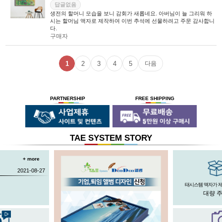
답글없음
생전의 할머니 모습을 보니 감회가 새롭네요. 아버님이 늘 그리워 하
시는 할머님 액자로 제작하여 이번 추석에 선물하려고 주문 감사합니
다.
구매자
1
2
3
4
5
다음
PARTNERSHIP
FREE SHIPPING
TAE SYSTEM STORY
+ more
2021-08-27
태시스템 액자가 
대량 