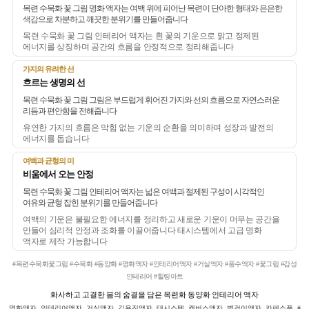
목련 수묵화 꽃 그림 명화 액자는 여백 위에 피어난 목련이 단아한 형태와 은은한
색감으로 차분하고 깨끗한 분위기를 만들어줍니다
목련 수묵화 꽃 그림 인테리어 액자는 흰 꽃의 기운으로 맑고 정제된
에너지를 상징하며 공간의 흐름을 안정적으로 정리해줍니다
가지의 유려한 선
흐르는 생명의 선
목련 수묵화 꽃 그림 그림은 부드럽게 휘어진 가지와 선의 흐름으로 자연스러운
리듬과 편안함을 전해줍니다
유연한 가지의 흐름은 막힘 없는 기운의 순환을 의미하며 성장과 발전의
에너지를 돕습니다
여백과 균형의 미
비움에서 오는 안정
목련 수묵화 꽃 그림 인테리어 액자는 넓은 여백과 절제된 구성이 시각적인
여유와 균형 잡힌 분위기를 만들어줍니다
여백의 기운은 불필요한 에너지를 정리하고 새로운 기운이 머무는 공간을
만들어 심리적 안정과 조화를 이끌어줍니다 태시스템에서 고급 명화
액자로 제작 가능합니다
#목련수묵화꽃그림 #수묵화 #동양화 #명화액자 #인테리어액자 #거실액자 #풍수액자 #꽃그림 #감성
인테리어 #힐링아트
화사하고 고결한 봄의 숨결을 담은 목련화 동양화 인테리어 액자
명화액자, 인테리어액자, 거실액자, 김용진액자, 태시스템, 캔버스액자, 벽걸이액자, 카페소품, #