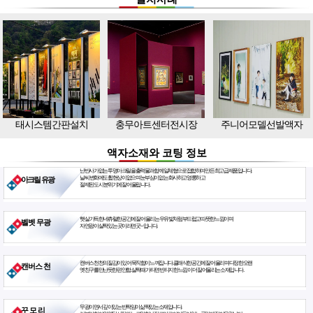
태시스템간판설치
충무아트센터전시장
주니어모델선발액자
액자소재와 코팅 정보
난반사가 없는 투명아크릴을 출력물과 함께 일체형으로 접합하여 만든 최고급 제품입니다.
날씨 변화에도 휨현상이 없으며 눈부심이 없는 화사하고 영롱하고
아크릴 유광
절제된 도시 분위기에 잘 어울립니다.
햇살 가득한 네츄럴한 공간에 잘 어울리는 우유빛처럼 부드럽고 따뜻한 느낌이며
벨벳 무광
자연광이 살짝 있는 곳이라면 굿~ 입니다.
캔버스천 천의 질감이 있어 묵직함이 느껴집니다. 클래식한 공간에 잘 어울리며 다정한 오랜
캔버스 천
옛친구를 만난듯한 편안함. 살짝 때가 타면 빈티지한 느낌이 더 잘 어울리는 소재입니다.
무광이면서 깊이있는 반짝임이 삶짝있는 소재입니다.
꾸 모 리