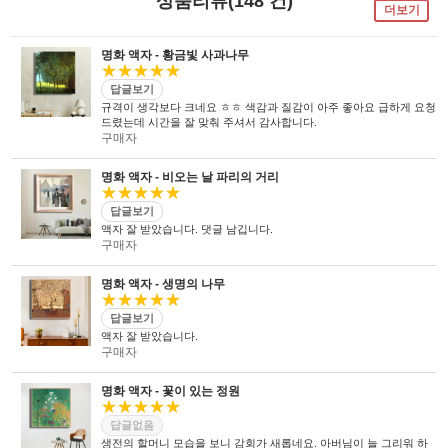
상품리뷰(148 건)
숙련된 작업자들로 구성되어있는 회사이며
뒷묻음 방지 방법을
국내 실정에 맞게 재구성 및 개발하여
더보기
30년의 역사를 갖고 있는 회사입니다.
세계 최초로 개발하고
세계 각국에 기계수출은 물론 기술지원을
절대적인 제품을 만들기 위해
안전과 효과 효율을 인정받아
하고 있습니다.
전 직원이 노력하고 있습니다.
UL마크를
획득 하였습니다.
명화 액자 - 황금빛 사과나무
★★★★★
답글보기
규격이 생각보다 크네요 ㅎㅎ 색감과 질감이 아주 좋아요 급하게 요청
드렸는데 시간을 잘 맞춰 주셔서 감사합니다.
구매자
명화 액자 - 비오는 날 파리의 거리
★★★★★
답글보기
액자 잘 받았습니다. 댓글 남깁니다.
구매자
명화 액자 - 생명의 나무
★★★★★
답글보기
액자 잘 받았습니다.
구매자
명화 액자 - 꽃이 있는 정원
★★★★★
답글없음
생전의 할머니 모습을 보니 감회가 새롭네요. 아버님이 늘 그리워 하