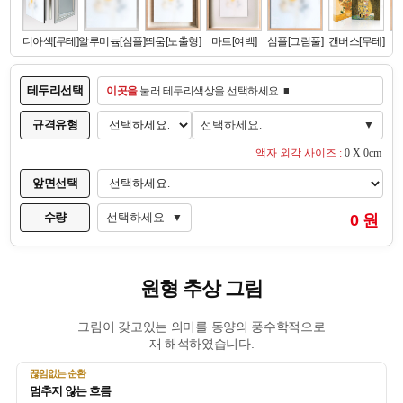
테두리선택
이곳을
눌러 테두리색상을 선택하세요. ■
규격유형
선택하세요.
▼
액자 외각 사이즈 :
0 X 0cm
앞면선택
수량
선택하세요
0 원
▼
원형 추상 그림
그림이 갖고있는 의미를 동양의 풍수학적으로
재 해석하였습니다.
끊임없는 순환
멈추지 않는 흐름