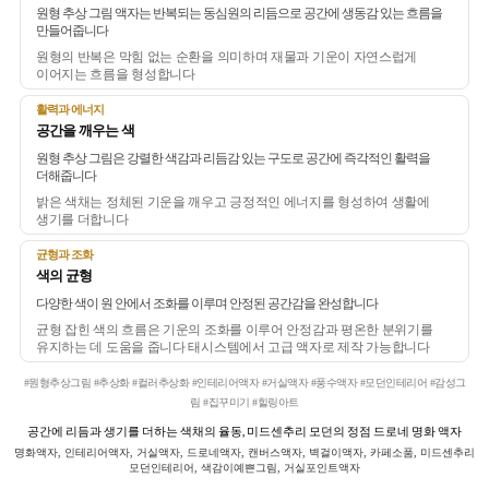
원형 추상 그림 액자는 반복되는 동심원의 리듬으로 공간에 생동감 있는 흐름을
만들어줍니다
원형의 반복은 막힘 없는 순환을 의미하며 재물과 기운이 자연스럽게
이어지는 흐름을 형성합니다
활력과 에너지
공간을 깨우는 색
원형 추상 그림은 강렬한 색감과 리듬감 있는 구도로 공간에 즉각적인 활력을
더해줍니다
밝은 색채는 정체된 기운을 깨우고 긍정적인 에너지를 형성하여 생활에
생기를 더합니다
균형과 조화
색의 균형
다양한 색이 원 안에서 조화를 이루며 안정된 공간감을 완성합니다
균형 잡힌 색의 흐름은 기운의 조화를 이루어 안정감과 평온한 분위기를
유지하는 데 도움을 줍니다 태시스템에서 고급 액자로 제작 가능합니다
#원형추상그림 #추상화 #컬러추상화 #인테리어액자 #거실액자 #풍수액자 #모던인테리어 #감성그
림 #집꾸미기 #힐링아트
공간에 리듬과 생기를 더하는 색채의 율동, 미드센추리 모던의 정점 드로네 명화 액자
명화액자, 인테리어액자, 거실액자, 드로네액자, 캔버스액자, 벽걸이액자, 카페소품, 미드센추리
모던인테리어, 색감이예쁜그림, 거실포인트액자