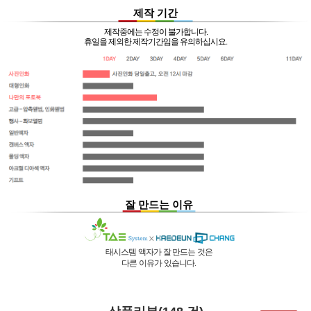
제작 기간
제작중에는 수정이 불가합니다.
휴일을 제외한 제작기간임을 유의하십시요.
잘 만드는 이유
태시스템 액자가 잘 만드는 것은
다른 이유가 있습니다.
01 |
인적 구성
03 |
UL마크
과
역사
획득
02 |
기술력
과
독창성
태시스템 해든창 액자
태시스템 해든창 액자
는 순수한
는
태시스템 해든창 액자
는 세계최초로
독자기술의 작업 방법과 소재 그리고
사진UV 코팅기, 벨벳 코팅기,
액자를 만드는 전 공정의 기계를