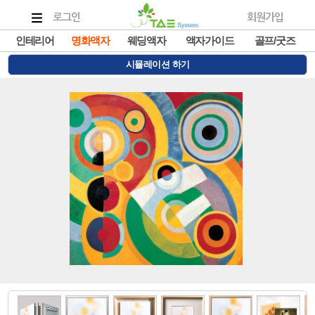
로그인
회원가입
인테리어
명화액자
웨딩액자
액자가이드
골프/굿즈
시뮬레이션 하기