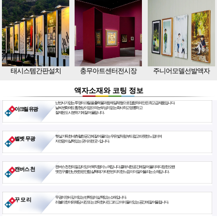
태시스템간판설치
충무아트센터전시장
주니어모델선발액자
액자소재와 코팅 정보
난반사가 없는 투명아크릴을 출력물과 함께 일체형으로 접합하여 만든 최고급 제품입니다.
날씨 변화에도 휨현상이 없으며 눈부심이 없는 화사하고 영롱하고
아크릴 유광
절제된 도시 분위기에 잘 어울립니다.
햇살 가득한 네츄럴한 공간에 잘 어울리는 우유빛처럼 부드럽고 따뜻한 느낌이며
벨벳 무광
자연광이 살짝 있는 곳이라면 굿~ 입니다.
캔버스천 천의 질감이 있어 묵직함이 느껴집니다. 클래식한 공간에 잘 어울리며 다정한 오랜
캔버스 천
옛친구를 만난듯한 편안함. 살짝 때가 타면 빈티지한 느낌이 더 잘 어울리는 소재입니다.
무광이면서 깊이있는 반짝임이 삶짝있는 소재입니다.
꾸 모 리
러블리한 야외웨딩사진 또는 코믹한사진 그리고 아이들이 있는 공간에 잘 어울립니다.