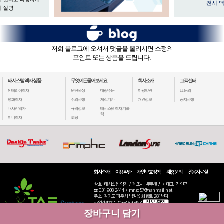
전시 
 설명
저희 블로그에 오셔서 댓글을 올리시면 소정의
포인트 또는 상품을 드립니다.
태시스템 액자 상품
무엇이든물어보세요
회사소개
고객센터
인테리어액자
원단색상
대량주문
이용약관
1:1 문의
명화액자
주의사항
제작기간
개인정보
공지사항
내사진액자
규격정보
태시스템 액자 기술
력
미니액자
코팅
회사소개
이용약관
개인보호정책
제휴문의
전용자료실
상호: 태시스템 액자 / 제조사: 두두앨범 / 대표: 김인균
☎ 031-908-2444 / mnsg57@hanmail.net
주소: 경기도 파주시 법원읍 화합로 281번지
정보 확인
사업자번호 : 203-37-76463
통신판매: 2020-고양일산동-2770
장바구니 담기
COPYRIGHT(C) 2019 TAESYSTEM ALL RIGHTS RESERVED.