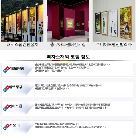
태시스템간판설치
충무아트센터전시장
주니어모델선발액자
액자소재와 코팅 정보
난반사가 없는 투명아크릴을 출력물과 함께 일체형으로 접합하여 만든 최고급 제품입니다.
날씨 변화에도 휨현상이 없으며 눈부심이 없는 화사하고 영롱하고
아크릴 유광
절제된 도시 분위기에 잘 어울립니다.
햇살 가득한 네츄럴한 공간에 잘 어울리는 우유빛처럼 부드럽고 따뜻한 느낌이며
벨벳 무광
자연광이 살짝 있는 곳이라면 굿~ 입니다.
캔버스천 천의 질감이 있어 묵직함이 느껴집니다. 클래식한 공간에 잘 어울리며 다정한 오랜
캔버스 천
옛친구를 만난듯한 편안함. 살짝 때가 타면 빈티지한 느낌이 더 잘 어울리는 소재입니다.
무광이면서 깊이있는 반짝임이 삶짝있는 소재입니다.
꾸 모 리
러블리한 야외웨딩사진 또는 코믹한사진 그리고 아이들이 있는 공간에 잘 어울립니다.