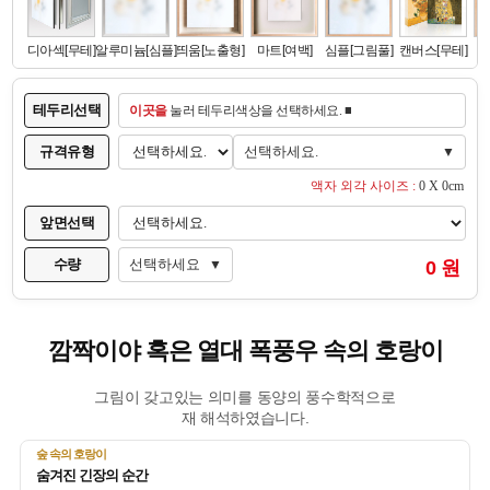
테두리선택
이곳을
눌러 테두리색상을 선택하세요. ■
규격유형
선택하세요.
▼
액자 외각 사이즈 :
0 X 0cm
앞면선택
수량
선택하세요
0 원
▼
깜짝이야 혹은 열대 폭풍우 속의 호랑이
그림이 갖고있는 의미를 동양의 풍수학적으로
재 해석하였습니다.
숲 속의 호랑이
숨겨진 긴장의 순간