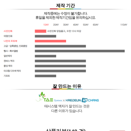
제작 기간
제작중에는 수정이 불가합니다.
휴일을 제외한 제작기간임을 유의하십시요.
잘 만드는 이유
태시스템 액자가 잘 만드는 것은
다른 이유가 있습니다.
01 |
인적 구성
03 |
UL마크
과
역사
획득
02 |
기술력
과
독창성
태시스템 해든창 액자
태시스템 해든창 액자
는 순수한
는
태시스템 해든창 액자
는 세계최초로
독자기술의 작업 방법과 소재 그리고
사진UV 코팅기, 벨벳 코팅기,
액자를 만드는 전 공정의 기계를