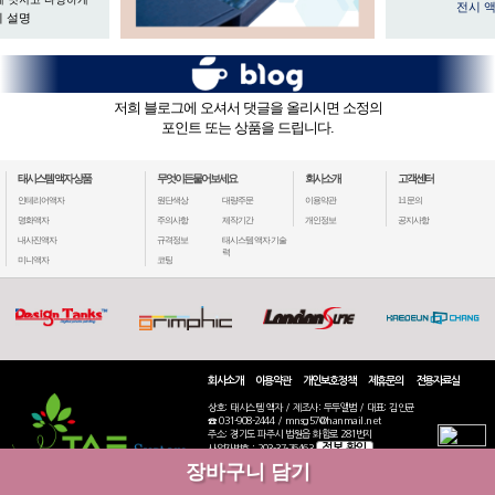
전시 
 설명
저희 블로그에 오셔서 댓글을 올리시면 소정의
포인트 또는 상품을 드립니다.
태시스템 액자 상품
무엇이든물어보세요
회사소개
고객센터
인테리어액자
원단색상
대량주문
이용약관
1:1 문의
명화액자
주의사항
제작기간
개인정보
공지사항
내사진액자
규격정보
태시스템 액자 기술
력
미니액자
코팅
회사소개
이용약관
개인보호정책
제휴문의
전용자료실
상호: 태시스템 액자 / 제조사: 두두앨범 / 대표: 김인균
☎ 031-908-2444 / mnsg57@hanmail.net
주소: 경기도 파주시 법원읍 화합로 281번지
정보 확인
사업자번호 : 203-37-76463
통신판매: 2020-고양일산동-2770
장바구니 담기
COPYRIGHT(C) 2019 TAESYSTEM ALL RIGHTS RESERVED.