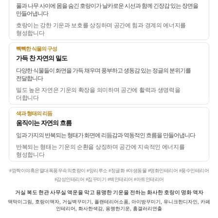
풀과 나무 사이에 몸을 숨긴 호랑이가 날카로운 시선과 함께 긴장감 있는 장면을
만들어냅니다
호랑이는 강한 기운과 보호를 상징하며 공간에 힘과 경계의 에너지를
형성합니다
빽빽한 식물의 구성
가득 찬 자연의 밀도
다양한 식물들이 화면을 가득 채우며 풍부하고 생동감 있는 정글의 분위기를
전달합니다
밀도 높은 자연은 기운의 확장을 의미하며 공간에 활력과 생명력을
더합니다
색과 형태의 리듬
움직이는 자연의 흐름
잎과 가지의 반복되는 형태가 화면에 리듬감과 역동적인 흐름을 만들어냅니다
반복되는 형태는 기운의 순환을 상징하며 공간에 지속적인 에너지를
형성합니다
#깜짝이야혹은열대폭풍우속의호랑이 #앙리루소 #정글화 #야생동물 #명화인테리어 #풍수인테리어
#감성인테리어 #집꾸미기 #벽인테리어 #아트인테리어
거실 복도 현관 사무실 액운을 막고 용맹한 기운을 전하는 화사한 호랑이 명화 액자
액막이그림, 호랑이액자, 거실벽꾸미기, 플랜테리어소품, 아이방꾸미기, 유니크한디자인, 카페
인테리어, 화사한색감, 용맹한기운, 홈갤러리연출