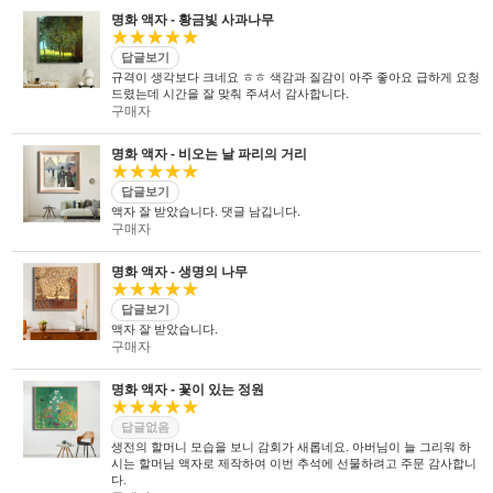
전 직원이 노력하고 있습니다.
UL마크를
획득 하였습니다.
명화 액자 - 황금빛 사과나무
★★★★★
답글보기
규격이 생각보다 크네요 ㅎㅎ 색감과 질감이 아주 좋아요 급하게 요청
드렸는데 시간을 잘 맞춰 주셔서 감사합니다.
구매자
명화 액자 - 비오는 날 파리의 거리
★★★★★
답글보기
액자 잘 받았습니다. 댓글 남깁니다.
구매자
명화 액자 - 생명의 나무
★★★★★
답글보기
액자 잘 받았습니다.
구매자
명화 액자 - 꽃이 있는 정원
★★★★★
답글없음
생전의 할머니 모습을 보니 감회가 새롭네요. 아버님이 늘 그리워 하
시는 할머님 액자로 제작하여 이번 추석에 선물하려고 주문 감사합니
다.