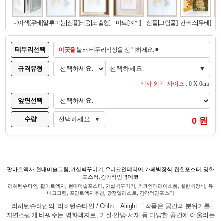
테두리선택
이곳을
눌러 테두리색상을 선택하세요. ■
규격유형
선택하세요.
▼
액자 외각 사이즈 :
0 X 0cm
앞면선택
수량
선택하세요
0 원
▼
팝아트액자, 현대미술그림, 거실벽꾸미기, 유니크인테리어, 카페벽장식, 힙한포스터, 명화
포스터, 감각적인벽데코
리히텐슈타인, 팝아트액자, 현대미술포스터, 거실벽꾸미기, 카페인테리어소품, 힙한벽장식, 유
니크그림, 포인트액자추천, 망점일러스트, 감각적인포스터
리히텐슈타인의 ‘리히텐슈타인 / Ohhh... Alright...’ 작품은 공간의 분위기를
자연스럽게 바꿔주는 명화액자로, 거실·안방·서재 등 다양한 공간에 어울리는