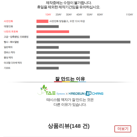
제작중에는 수정이 불가합니다.
휴일을 제외한 제작기간임을 유의하십시요.
잘 만드는 이유
태시스템 액자가 잘 만드는 것은
다른 이유가 있습니다.
01 |
인적 구성
03 |
UL마크
과
역사
획득
02 |
기술력
과
독창성
태시스템 해든창 액자
태시스템 해든창 액자
는 순수한
는
태시스템 해든창 액자
는 세계최초로
독자기술의 작업 방법과 소재 그리고
사진UV 코팅기, 벨벳 코팅기,
액자를 만드는 전 공정의 기계를
상품리뷰(148 건)
숙련된 작업자들로 구성되어있는 회사이며
뒷묻음 방지 방법을
국내 실정에 맞게 재구성 및 개발하여
더보기
30년의 역사를 갖고 있는 회사입니다.
세계 최초로 개발하고
세계 각국에 기계수출은 물론 기술지원을
절대적인 제품을 만들기 위해
안전과 효과 효율을 인정받아
하고 있습니다.