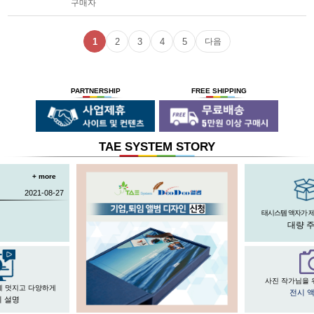
구매자
1
2
3
4
5
다음
PARTNERSHIP
FREE SHIPPING
TAE SYSTEM STORY
+ more
2021-08-27
태시스템 액자가 
대량 
사진 작가님을 
게 멋지고 다양하게
전시 
 설명