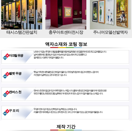
태시스템간판설치
충무아트센터전시장
주니어모델선발액자
액자소재와 코팅 정보
난반사가 없는 투명아크릴을 출력물과 함께 일체형으로 접합하여 만든 최고급 제품입니다.
날씨 변화에도 휨현상이 없으며 눈부심이 없는 화사하고 영롱하고
아크릴 유광
절제된 도시 분위기에 잘 어울립니다.
햇살 가득한 네츄럴한 공간에 잘 어울리는 우유빛처럼 부드럽고 따뜻한 느낌이며
벨벳 무광
자연광이 살짝 있는 곳이라면 굿~ 입니다.
캔버스천 천의 질감이 있어 묵직함이 느껴집니다. 클래식한 공간에 잘 어울리며 다정한 오랜
캔버스 천
옛친구를 만난듯한 편안함. 살짝 때가 타면 빈티지한 느낌이 더 잘 어울리는 소재입니다.
무광이면서 깊이있는 반짝임이 삶짝있는 소재입니다.
꾸 모 리
러블리한 야외웨딩사진 또는 코믹한사진 그리고 아이들이 있는 공간에 잘 어울립니다.
제작 기간