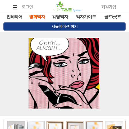
로그인
회원가입
인테리어
명화액자
웨딩액자
액자가이드
골프/굿즈
시뮬레이션 하기