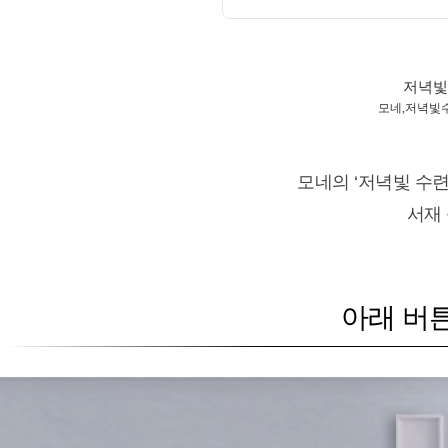
저녁빛
모네,저녁빛
모네의 ‘저녁빛 수
서재
아래 버