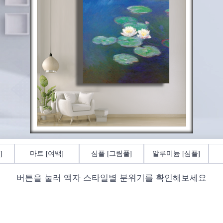
]
마트 [여백]
심플 [그림풀]
알루미늄 [심플]
버튼을 눌러 액자 스타일별 분위기를 확인해보세요