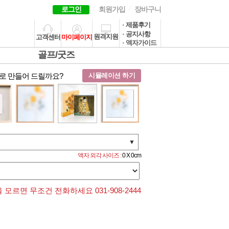
로그인
회원가입
장바구니
· 제품후기
· 공지사항
원격지원
고객센터
마이페이지
· 액자가이드
골프/굿즈
로 만들어 드릴까요?
시뮬레이션 하기
▼
액자 외각 사이즈 :
0 X 0cm
모르면 무조건 전화하세요 031-908-2444