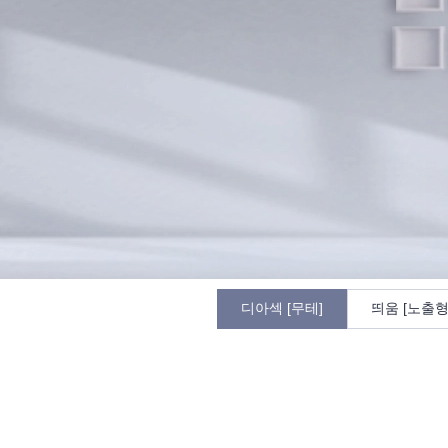
디아섹 [무테]
띄움 [노출형