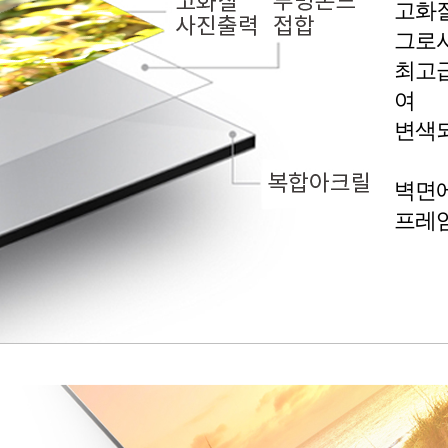
고화
그로
최고급
여
변색되
벽면에
프레임