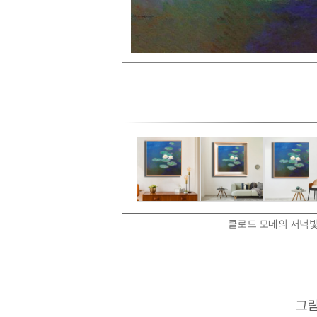
클로드 모네의 저녁빛
그림