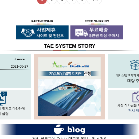
PARTNERSHIP
FREE SHIPPING
TAE SYSTEM STORY
+ more
2021-08-27
태시스템 액자가 
대량 
사진 작가님을 
게 멋지고 다양하게
전시 
 설명
저희 블로그에 오셔서 댓글을 올리시면 소정의