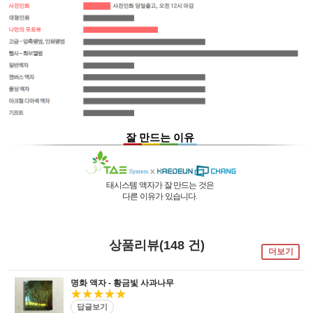
잘 만드는 이유
태시스템 액자가 잘 만드는 것은
다른 이유가 있습니다.
01 |
인적 구성
03 |
UL마크
과
역사
획득
02 |
기술력
과
독창성
태시스템 해든창 액자
태시스템 해든창 액자
는 순수한
는
태시스템 해든창 액자
는 세계최초로
독자기술의 작업 방법과 소재 그리고
사진UV 코팅기, 벨벳 코팅기,
액자를 만드는 전 공정의 기계를
상품리뷰(148 건)
숙련된 작업자들로 구성되어있는 회사이며
뒷묻음 방지 방법을
국내 실정에 맞게 재구성 및 개발하여
더보기
30년의 역사를 갖고 있는 회사입니다.
세계 최초로 개발하고
세계 각국에 기계수출은 물론 기술지원을
절대적인 제품을 만들기 위해
안전과 효과 효율을 인정받아
하고 있습니다.
전 직원이 노력하고 있습니다.
UL마크를
획득 하였습니다.
명화 액자 - 황금빛 사과나무
★★★★★
답글보기