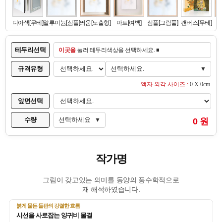
테두리선택
이곳을
눌러 테두리색상을 선택하세요. ■
규격유형
선택하세요.
▼
액자 외각 사이즈 :
0 X 0cm
앞면선택
수량
선택하세요
0 원
▼
작가명
그림이 갖고있는 의미를 동양의 풍수학적으로
재 해석하였습니다.
붉게 물든 들판의 강렬한 흐름
시선을 사로잡는 양귀비 물결