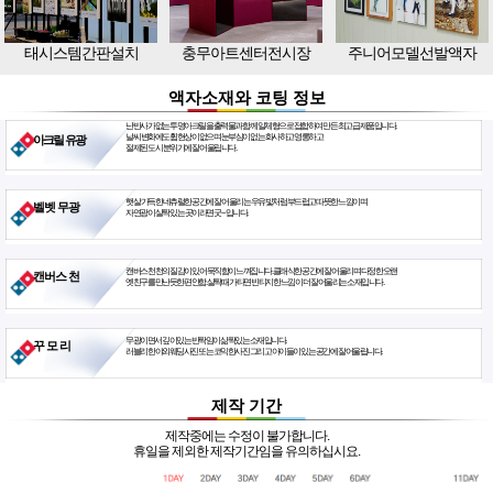
태시스템간판설치
충무아트센터전시장
주니어모델선발액자
액자소재와 코팅 정보
난반사가 없는 투명아크릴을 출력물과 함께 일체형으로 접합하여 만든 최고급 제품입니다.
날씨 변화에도 휨현상이 없으며 눈부심이 없는 화사하고 영롱하고
아크릴 유광
절제된 도시 분위기에 잘 어울립니다.
햇살 가득한 네츄럴한 공간에 잘 어울리는 우유빛처럼 부드럽고 따뜻한 느낌이며
벨벳 무광
자연광이 살짝 있는 곳이라면 굿~ 입니다.
캔버스천 천의 질감이 있어 묵직함이 느껴집니다. 클래식한 공간에 잘 어울리며 다정한 오랜
캔버스 천
옛친구를 만난듯한 편안함. 살짝 때가 타면 빈티지한 느낌이 더 잘 어울리는 소재입니다.
무광이면서 깊이있는 반짝임이 삶짝있는 소재입니다.
꾸 모 리
러블리한 야외웨딩사진 또는 코믹한사진 그리고 아이들이 있는 공간에 잘 어울립니다.
제작 기간
제작중에는 수정이 불가합니다.
휴일을 제외한 제작기간임을 유의하십시요.