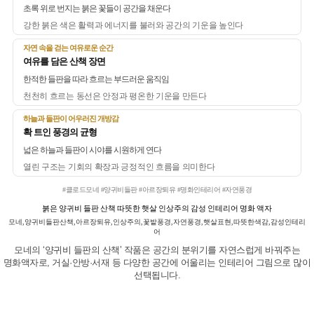
초록 위로 번지는 붉은 꽃들이 공간을 채운다
강한 붉은 색은 활력과 에너지를 불러와 공간의 기운을 높인다
자연 속을 걷는 여유로운 순간
여유를 담은 산책 장면
한적한 들판을 따라 흐르는 부드러운 움직임
천천히 흐르는 동선은 안정과 평온한 기운을 만든다
하늘과 들판이 어우러진 개방감
확 트인 풍경의 균형
넓은 하늘과 들판이 시야를 시원하게 연다
열린 구조는 기회의 확장과 긍정적인 흐름을 의미한다
#클로드모네 #양귀비들판 #아르장퇴유 #명화인테리어 #자연풍경
붉은 양귀비 들판 산책 따뜻한 햇살 인상주의 감성 인테리어 명화 액자
모네,양귀비들판산책,아르장퇴유,인상주의,꽃밭풍경,자연풍경,햇살표현,따뜻한색감,감성인테리
어
모네의 ‘양귀비 들판의 산책’ 작품은 공간의 분위기를 자연스럽게 바꿔주는
명화액자로, 거실·안방·서재 등 다양한 공간에 어울리는 인테리어 그림으로 많이
선택됩니다.