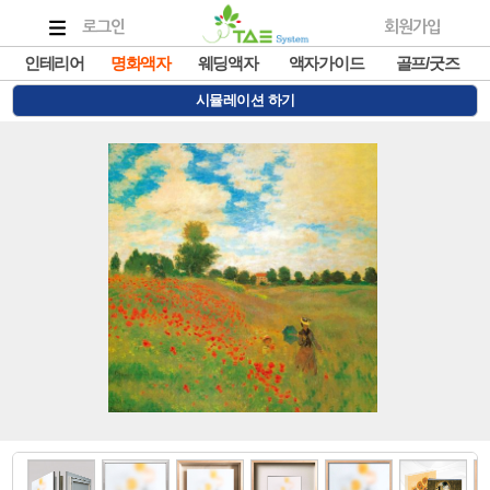
로그인
회원가입
인테리어
명화액자
웨딩액자
액자가이드
골프/굿즈
시뮬레이션 하기