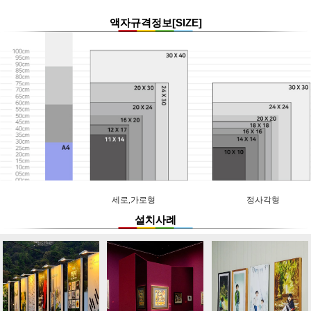
액자규격정보[SIZE]
세로,가로형
정사각형
설치사례