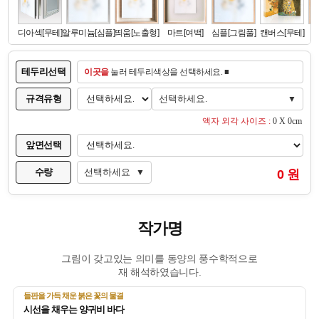
테두리선택
이곳을
눌러 테두리색상을 선택하세요. ■
규격유형
선택하세요.
▼
액자 외각 사이즈 :
0 X 0cm
앞면선택
수량
선택하세요
0 원
▼
작가명
그림이 갖고있는 의미를 동양의 풍수학적으로
재 해석하였습니다.
들판을 가득 채운 붉은 꽃의 물결
시선을 채우는 양귀비 바다