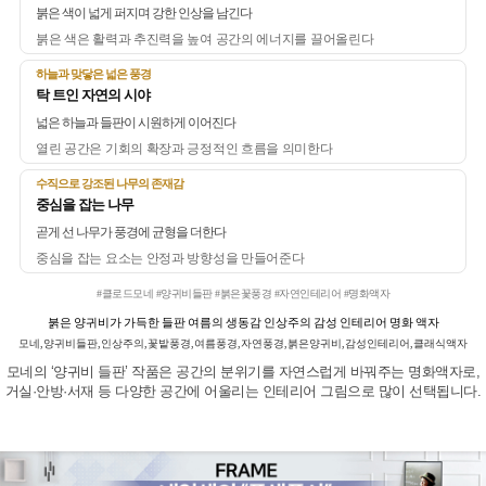
붉은 색이 넓게 퍼지며 강한 인상을 남긴다
붉은 색은 활력과 추진력을 높여 공간의 에너지를 끌어올린다
하늘과 맞닿은 넓은 풍경
탁 트인 자연의 시야
넓은 하늘과 들판이 시원하게 이어진다
열린 공간은 기회의 확장과 긍정적인 흐름을 의미한다
수직으로 강조된 나무의 존재감
중심을 잡는 나무
곧게 선 나무가 풍경에 균형을 더한다
중심을 잡는 요소는 안정과 방향성을 만들어준다
#클로드모네 #양귀비들판 #붉은꽃풍경 #자연인테리어 #명화액자
붉은 양귀비가 가득한 들판 여름의 생동감 인상주의 감성 인테리어 명화 액자
모네,양귀비들판,인상주의,꽃밭풍경,여름풍경,자연풍경,붉은양귀비,감성인테리어,클래식액자
모네의 ‘양귀비 들판’ 작품은 공간의 분위기를 자연스럽게 바꿔주는 명화액자로,
거실·안방·서재 등 다양한 공간에 어울리는 인테리어 그림으로 많이 선택됩니다.