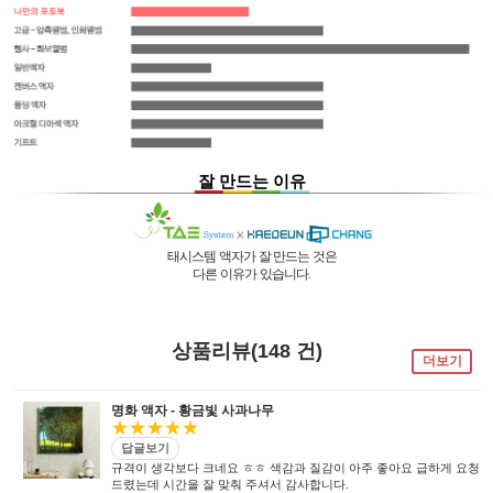
잘 만드는 이유
태시스템 액자가 잘 만드는 것은
다른 이유가 있습니다.
01 |
인적 구성
03 |
UL마크
과
역사
획득
02 |
기술력
과
독창성
태시스템 해든창 액자
태시스템 해든창 액자
는 순수한
는
태시스템 해든창 액자
는 세계최초로
독자기술의 작업 방법과 소재 그리고
사진UV 코팅기, 벨벳 코팅기,
액자를 만드는 전 공정의 기계를
상품리뷰(148 건)
숙련된 작업자들로 구성되어있는 회사이며
뒷묻음 방지 방법을
국내 실정에 맞게 재구성 및 개발하여
더보기
30년의 역사를 갖고 있는 회사입니다.
세계 최초로 개발하고
세계 각국에 기계수출은 물론 기술지원을
절대적인 제품을 만들기 위해
안전과 효과 효율을 인정받아
하고 있습니다.
전 직원이 노력하고 있습니다.
UL마크를
획득 하였습니다.
명화 액자 - 황금빛 사과나무
★★★★★
답글보기
규격이 생각보다 크네요 ㅎㅎ 색감과 질감이 아주 좋아요 급하게 요청
드렸는데 시간을 잘 맞춰 주셔서 감사합니다.