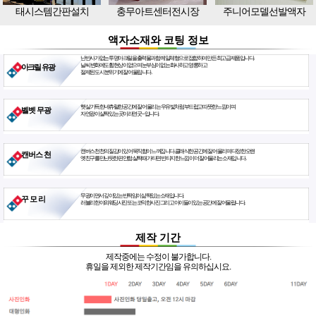
태시스템간판설치
충무아트센터전시장
주니어모델선발액자
액자소재와 코팅 정보
난반사가 없는 투명아크릴을 출력물과 함께 일체형으로 접합하여 만든 최고급 제품입니다.
날씨 변화에도 휨현상이 없으며 눈부심이 없는 화사하고 영롱하고
아크릴 유광
절제된 도시 분위기에 잘 어울립니다.
햇살 가득한 네츄럴한 공간에 잘 어울리는 우유빛처럼 부드럽고 따뜻한 느낌이며
벨벳 무광
자연광이 살짝 있는 곳이라면 굿~ 입니다.
캔버스천 천의 질감이 있어 묵직함이 느껴집니다. 클래식한 공간에 잘 어울리며 다정한 오랜
캔버스 천
옛친구를 만난듯한 편안함. 살짝 때가 타면 빈티지한 느낌이 더 잘 어울리는 소재입니다.
무광이면서 깊이있는 반짝임이 삶짝있는 소재입니다.
꾸 모 리
러블리한 야외웨딩사진 또는 코믹한사진 그리고 아이들이 있는 공간에 잘 어울립니다.
제작 기간
제작중에는 수정이 불가합니다.
휴일을 제외한 제작기간임을 유의하십시요.