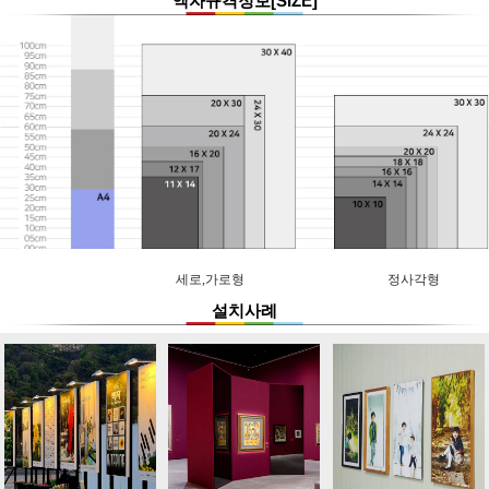
액자규격정보[SIZE]
세로,가로형
정사각형
설치사례