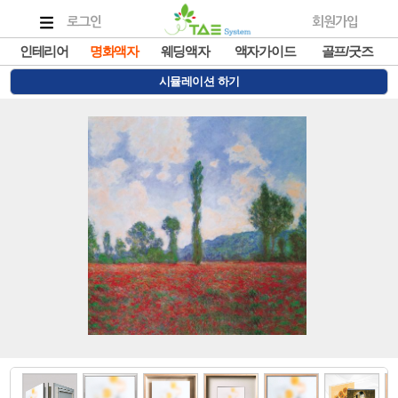
로그인
회원가입
인테리어
명화액자
웨딩액자
액자가이드
골프/굿즈
시뮬레이션 하기