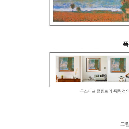
폭
구스타프 클림트의 폭풍 전의
그림