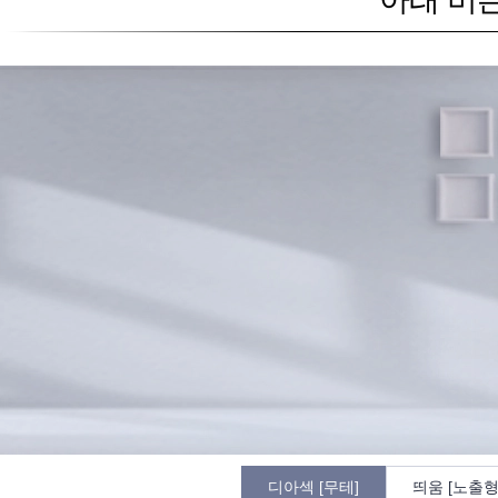
디아섹 [무테]
띄움 [노출형