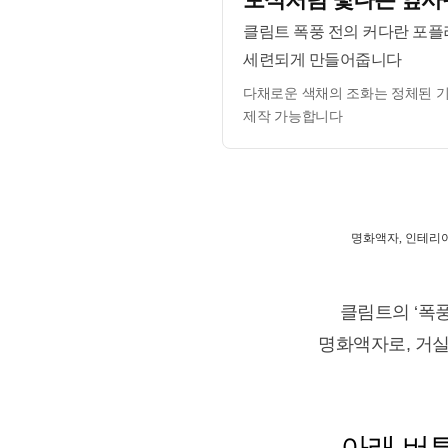
클림트 폭풍 전의 커다란 포플
세련되게 만들어줍니다
다채로운 색채의 조화는 정체된 기
제작 가능합니다
명화액자, 인테리어
클림트의 ‘폭
명화액자로, 거실
아래 버