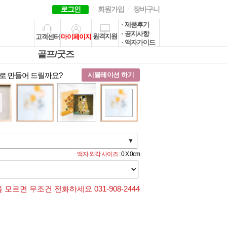
로그인
회원가입
장바구니
· 제품후기
· 공지사항
원격지원
고객센터
마이페이지
· 액자가이드
골프/굿즈
로 만들어 드릴까요?
시뮬레이션 하기
▼
액자 외각 사이즈 :
0 X 0cm
모르면 무조건 전화하세요 031-908-2444