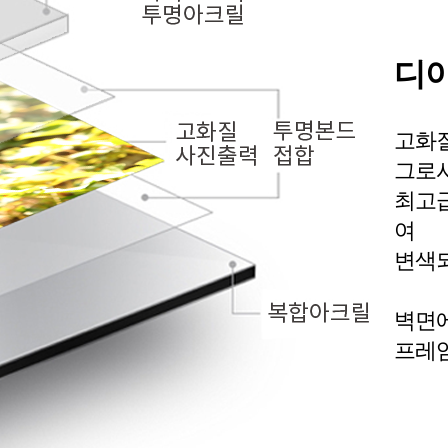
디아
고화
그로
최고급
여
변색되
벽면에
프레임