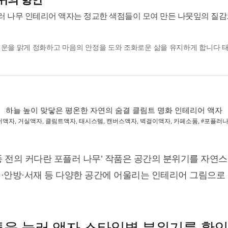
러 나무 인테리어 액자는 정교한 색점들이 모여 만든 나뭇잎의 질
운을 맑게 정화하고 마음의 안정을 도와 조화로운 삶을 유지하게 합니다 
하늘 높이 맞닿은 평온한 자연의 숨결 클림트 명화 인테리어 액자
액자, 거실액자, 클림트액자, 태시스템, 캔버스액자, 벽걸이액자, 카페소품, #포플러
풍 전의 커다란 포플러 나무’ 작품은 공간의 분위기를 자연
·안방·서재 등 다양한 공간에 어울리는 인테리어 그림으로
튼을 눌러 액자 스타일별 분위기를 확