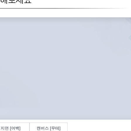
지면 [여백]
캔버스 [무테]