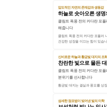
압도적인 자연의 존재감과 생동감
하늘로 솟아오른 생명
클림트 폭풍 전의 커다란 포플
해줍니다
클림트 폭풍 전의 커다란 포플러 
건강한 성장을 이끄는 힘이 있습
신비로운 하늘과 황금빛 대지의 조
찬란한 빛으로 물든 
클림트 폭풍 전의 커다란 포플
분위기를 선사합니다
황금빛 대지는 결실과 풍요를 상
섬세한 점묘법이 빚어낸 빛의 미학
보석처럼 빛나는 잎사