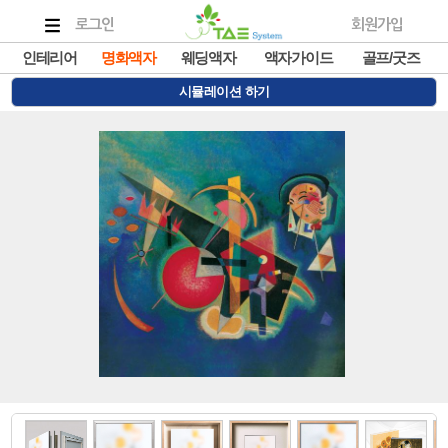
로그인
회원가입
인테리어
명화액자
웨딩액자
액자가이드
골프/굿즈
시뮬레이션 하기