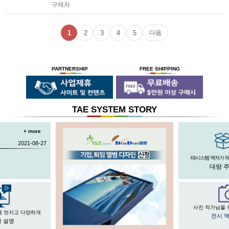
구매자
1
2
3
4
5
다음
PARTNERSHIP
FREE SHIPPING
TAE SYSTEM STORY
+ more
2021-08-27
태시스템 액자가 
대량 
사진 작가님을 
게 멋지고 다양하게
전시 
 설명