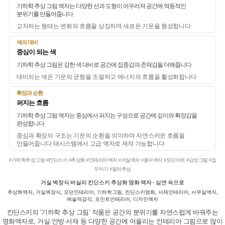
기하학 추상 그림 액자는 다양한 선과 도형이 어우러져 공간에 역동적인
분위기를 만들어줍니다
교차하는 형태는 변화와 흐름을 상징하며 새로운 기운을 형성합니다
색의 대비
중심이 되는 색
기하학 추상 그림은 강한 색 대비로 공간에 집중감과 존재감을 더해줍니다
대비되는 색은 기운의 균형을 조절하고 에너지의 흐름을 활성화합니다
확장과 순환
퍼지는 흐름
기하학 추상 그림 액자는 중심에서 퍼지는 구성으로 공간에 깊이와 확장감을
완성합니다
중심과 확장의 구조는 기운의 순환을 의미하며 자연스러운 흐름을
만들어줍니다 태시스템에서 고급 액자로 제작 가능합니다
#기하학추상그림 #칸딘스키 #추상화 #인테리어액자 #거실액자 #풍수액자 #모던아트 #감성그림 #집
꾸미기 #컬러추상
거실 벽장식 바실리 칸딘스키 추상화 명화 액자 - 심연 속으로
추상화액자, 거실벽장식, 모던인테리어, 기하학그림, 칸딘스키명화, 서재인테리어, 사무실액자,
예술적감각, 포인트인테리어, 디자인액자
칸딘스키의 ‘기하학 추상 그림’ 작품은 공간의 분위기를 자연스럽게 바꿔주는
명화액자로, 거실·안방·서재 등 다양한 공간에 어울리는 인테리어 그림으로 많이