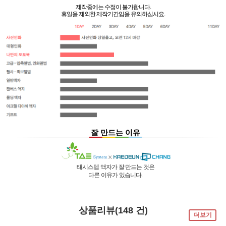
제작중에는 수정이 불가합니다.
휴일을 제외한 제작기간임을 유의하십시요.
잘 만드는 이유
태시스템 액자가 잘 만드는 것은
다른 이유가 있습니다.
01 |
인적 구성
03 |
UL마크
과
역사
획득
02 |
기술력
과
독창성
태시스템 해든창 액자
태시스템 해든창 액자
는 순수한
는
태시스템 해든창 액자
는 세계최초로
독자기술의 작업 방법과 소재 그리고
사진UV 코팅기, 벨벳 코팅기,
액자를 만드는 전 공정의 기계를
상품리뷰(148 건)
숙련된 작업자들로 구성되어있는 회사이며
뒷묻음 방지 방법을
국내 실정에 맞게 재구성 및 개발하여
더보기
30년의 역사를 갖고 있는 회사입니다.
세계 최초로 개발하고
세계 각국에 기계수출은 물론 기술지원을
절대적인 제품을 만들기 위해
안전과 효과 효율을 인정받아
하고 있습니다.