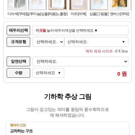
테두리선택
이곳을
눌러 테두리색상을 선택하세요. ■
규격유형
선택하세요.
▼
액자 외각 사이즈 :
0 X 0cm
앞면선택
수량
선택하세요
0 원
▼
기하학 추상 그림
그림이 갖고있는 의미를 동양의 풍수학적으로
재 해석하였습니다.
형태의 긴장
교차하는 구조