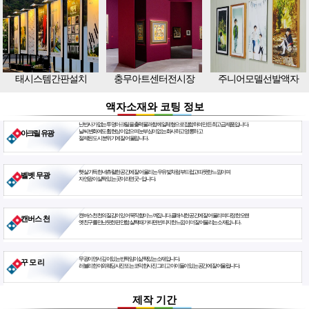
태시스템간판설치
충무아트센터전시장
주니어모델선발액자
액자소재와 코팅 정보
난반사가 없는 투명아크릴을 출력물과 함께 일체형으로 접합하여 만든 최고급 제품입니다.
날씨 변화에도 휨현상이 없으며 눈부심이 없는 화사하고 영롱하고
아크릴 유광
절제된 도시 분위기에 잘 어울립니다.
햇살 가득한 네츄럴한 공간에 잘 어울리는 우유빛처럼 부드럽고 따뜻한 느낌이며
벨벳 무광
자연광이 살짝 있는 곳이라면 굿~ 입니다.
캔버스천 천의 질감이 있어 묵직함이 느껴집니다. 클래식한 공간에 잘 어울리며 다정한 오랜
캔버스 천
옛친구를 만난듯한 편안함. 살짝 때가 타면 빈티지한 느낌이 더 잘 어울리는 소재입니다.
무광이면서 깊이있는 반짝임이 삶짝있는 소재입니다.
꾸 모 리
러블리한 야외웨딩사진 또는 코믹한사진 그리고 아이들이 있는 공간에 잘 어울립니다.
제작 기간