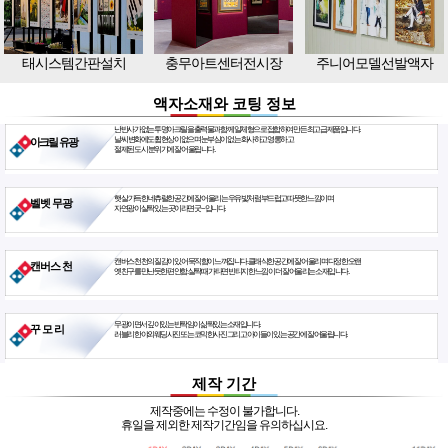
태시스템간판설치
충무아트센터전시장
주니어모델선발액자
액자소재와 코팅 정보
난반사가 없는 투명아크릴을 출력물과 함께 일체형으로 접합하여 만든 최고급 제품입니다.
날씨 변화에도 휨현상이 없으며 눈부심이 없는 화사하고 영롱하고
아크릴 유광
절제된 도시 분위기에 잘 어울립니다.
햇살 가득한 네츄럴한 공간에 잘 어울리는 우유빛처럼 부드럽고 따뜻한 느낌이며
벨벳 무광
자연광이 살짝 있는 곳이라면 굿~ 입니다.
캔버스천 천의 질감이 있어 묵직함이 느껴집니다. 클래식한 공간에 잘 어울리며 다정한 오랜
캔버스 천
옛친구를 만난듯한 편안함. 살짝 때가 타면 빈티지한 느낌이 더 잘 어울리는 소재입니다.
무광이면서 깊이있는 반짝임이 삶짝있는 소재입니다.
꾸 모 리
러블리한 야외웨딩사진 또는 코믹한사진 그리고 아이들이 있는 공간에 잘 어울립니다.
제작 기간
제작중에는 수정이 불가합니다.
휴일을 제외한 제작기간임을 유의하십시요.