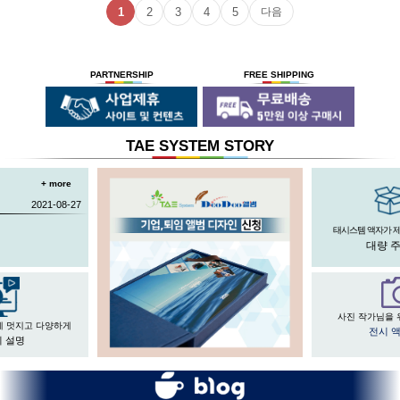
1
2
3
4
5
다음
PARTNERSHIP
FREE SHIPPING
TAE SYSTEM STORY
+ more
2021-08-27
태시스템 액자가 
대량 
사진 작가님을 
게 멋지고 다양하게
전시 
 설명