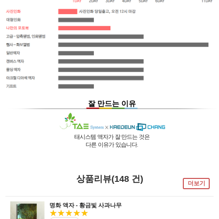
잘 만드는 이유
태시스템 액자가 잘 만드는 것은
다른 이유가 있습니다.
01 |
인적 구성
03 |
UL마크
과
역사
획득
02 |
기술력
과
독창성
태시스템 해든창 액자
태시스템 해든창 액자
는 순수한
는
태시스템 해든창 액자
는 세계최초로
독자기술의 작업 방법과 소재 그리고
사진UV 코팅기, 벨벳 코팅기,
액자를 만드는 전 공정의 기계를
상품리뷰(148 건)
숙련된 작업자들로 구성되어있는 회사이며
뒷묻음 방지 방법을
국내 실정에 맞게 재구성 및 개발하여
더보기
30년의 역사를 갖고 있는 회사입니다.
세계 최초로 개발하고
세계 각국에 기계수출은 물론 기술지원을
절대적인 제품을 만들기 위해
안전과 효과 효율을 인정받아
하고 있습니다.
전 직원이 노력하고 있습니다.
UL마크를
획득 하였습니다.
명화 액자 - 황금빛 사과나무
★★★★★