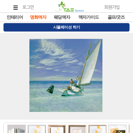
로그인
회원가입
인테리어
명화액자
웨딩액자
액자가이드
골프/굿즈
시뮬레이션 하기