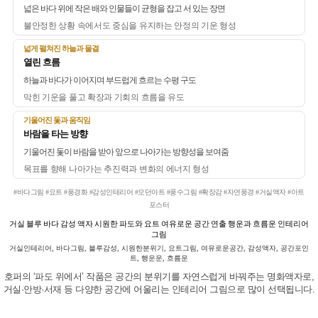
넓은 바다 위에 작은 배와 인물들이 균형을 잡고 서 있는 장면
불안정한 상황 속에서도 중심을 유지하는 안정의 기운 형성
넓게 펼쳐진 하늘과 물결
열린 흐름
하늘과 바다가 이어지며 부드럽게 흐르는 수평 구도
막힌 기운을 풀고 확장과 기회의 흐름을 유도
기울어진 돛과 움직임
바람을 타는 방향
기울어진 돛이 바람을 받아 앞으로 나아가는 방향성을 보여줌
목표를 향해 나아가는 추진력과 변화의 에너지 형성
#바다그림 #요트 #풍경화 #감성인테리어 #모던아트 #풍수그림 #확장감 #자연풍경 #거실액자 #아트
포스터
거실 블루 바다 감성 액자 시원한 파도와 요트 여유로운 공간 연출 행운과 흐름운 인테리어
그림
거실인테리어, 바다그림, 블루감성, 시원한분위기, 요트그림, 여유로운공간, 감성액자, 공간포인
트, 행운운, 흐름운
호퍼의 ‘파도 위에서’ 작품은 공간의 분위기를 자연스럽게 바꿔주는 명화액자로,
거실·안방·서재 등 다양한 공간에 어울리는 인테리어 그림으로 많이 선택됩니다.