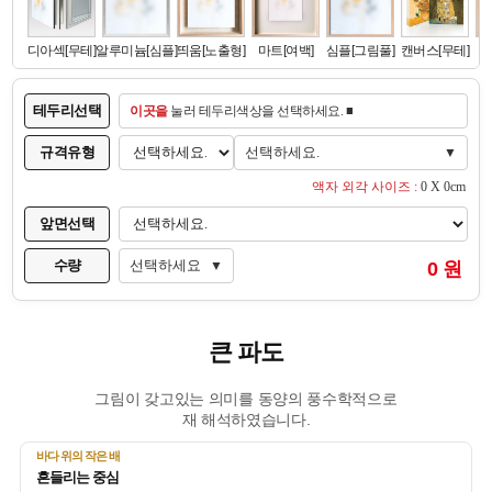
테두리선택
이곳을
눌러 테두리색상을 선택하세요. ■
규격유형
선택하세요.
▼
액자 외각 사이즈 :
0 X 0cm
앞면선택
수량
선택하세요
0 원
▼
큰 파도
그림이 갖고있는 의미를 동양의 풍수학적으로
재 해석하였습니다.
바다 위의 작은 배
흔들리는 중심