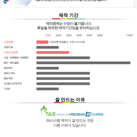
러블리한 야외웨딩사진 또는 코믹한사진 그리고 아이들이 있는 공간에 잘 어울립니다.
제작 기간
제작중에는 수정이 불가합니다.
휴일을 제외한 제작기간임을 유의하십시요.
잘 만드는 이유
태시스템 액자가 잘 만드는 것은
다른 이유가 있습니다.
01 |
인적 구성
03 |
UL마크
과
역사
획득
02 |
기술력
과
독창성