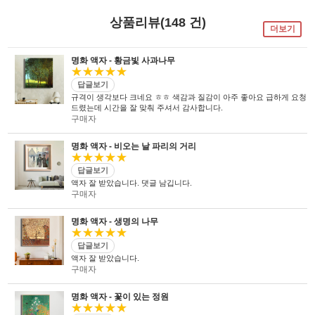
태시스템 해든창 액자
태시스템 해든창 액자
는 순수한
는
태시스템 해든창 액자
는 세계최초로
독자기술의 작업 방법과 소재 그리고
사진UV 코팅기, 벨벳 코팅기,
액자를 만드는 전 공정의 기계를
상품리뷰(148 건)
숙련된 작업자들로 구성되어있는 회사이며
뒷묻음 방지 방법을
국내 실정에 맞게 재구성 및 개발하여
더보기
30년의 역사를 갖고 있는 회사입니다.
세계 최초로 개발하고
세계 각국에 기계수출은 물론 기술지원을
절대적인 제품을 만들기 위해
안전과 효과 효율을 인정받아
하고 있습니다.
전 직원이 노력하고 있습니다.
UL마크를
획득 하였습니다.
명화 액자 - 황금빛 사과나무
★★★★★
답글보기
규격이 생각보다 크네요 ㅎㅎ 색감과 질감이 아주 좋아요 급하게 요청
드렸는데 시간을 잘 맞춰 주셔서 감사합니다.
구매자
명화 액자 - 비오는 날 파리의 거리
★★★★★
답글보기
액자 잘 받았습니다. 댓글 남깁니다.
구매자
명화 액자 - 생명의 나무
★★★★★
답글보기
액자 잘 받았습니다.
구매자
명화 액자 - 꽃이 있는 정원
★★★★★