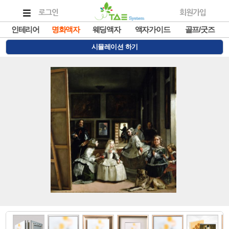
로그인
회원가입
인테리어
명화액자
웨딩액자
액자가이드
골프/굿즈
시뮬레이션 하기