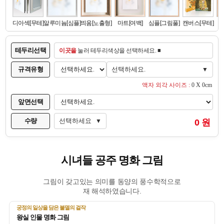
테두리선택
이곳을
눌러 테두리색상을 선택하세요. ■
규격유형
선택하세요.
▼
액자 외각 사이즈 :
0 X 0cm
앞면선택
수량
선택하세요
0 원
▼
시녀들 공주 명화 그림
그림이 갖고있는 의미를 동양의 풍수학적으로
재 해석하였습니다.
궁정의 일상을 담은 불멸의 걸작
왕실 인물 명화 그림