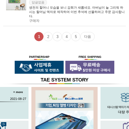
답글없음
생전의 할머니 모습을 보니 감회가 새롭네요. 아버님이 늘 그리워 하
시는 할머님 액자로 제작하여 이번 추석에 선물하려고 주문 감사합니
다.
구매자
1
2
3
4
5
다음
PARTNERSHIP
FREE SHIPPING
TAE SYSTEM STORY
+ more
2021-08-27
태시스템 액자가 
대량 