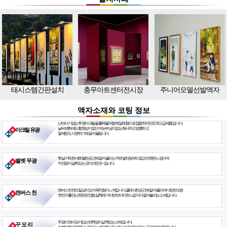
태시스템간판설치
충무아트센터전시장
주니어모델선발액자
액자소재와 코팅 정보
난반사가 없는 투명아크릴을 출력물과 함께 일체형으로 접합하여 만든 최고급 제품입니다.
날씨 변화에도 휨현상이 없으며 눈부심이 없는 화사하고 영롱하고
아크릴 유광
절제된 도시 분위기에 잘 어울립니다.
햇살 가득한 네츄럴한 공간에 잘 어울리는 우유빛처럼 부드럽고 따뜻한 느낌이며
벨벳 무광
자연광이 살짝 있는 곳이라면 굿~ 입니다.
캔버스천 천의 질감이 있어 묵직함이 느껴집니다. 클래식한 공간에 잘 어울리며 다정한 오랜
캔버스 천
옛친구를 만난듯한 편안함. 살짝 때가 타면 빈티지한 느낌이 더 잘 어울리는 소재입니다.
무광이면서 깊이있는 반짝임이 삶짝있는 소재입니다.
꾸 모 리