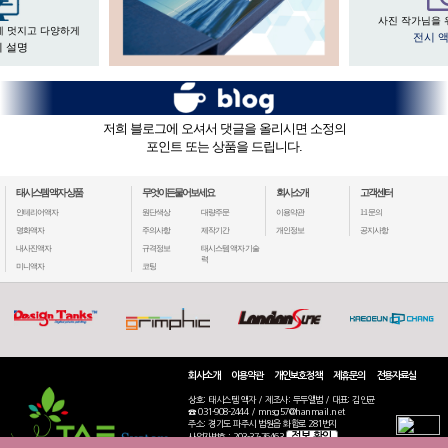
사진 작가님을 
게 멋지고 다양하게
전시 
 설명
저희 블로그에 오셔서 댓글을 올리시면 소정의
포인트 또는 상품을 드립니다.
태시스템 액자 상품
무엇이든물어보세요
회사소개
고객센터
인테리어액자
원단색상
대량주문
이용약관
1:1 문의
명화액자
주의사항
제작기간
개인정보
공지사항
내사진액자
규격정보
태시스템 액자 기술
력
미니액자
코팅
회사소개
이용약관
개인보호정책
제휴문의
전용자료실
상호: 태시스템 액자 / 제조사: 두두앨범 / 대표: 김인균
☎ 031-908-2444 / mnsg57@hanmail.net
주소: 경기도 파주시 법원읍 화합로 281번지
정보 확인
사업자번호 : 203-37-76463