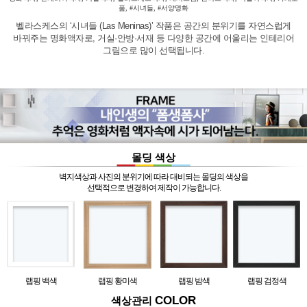
품, #시녀들, #서양명화
벨라스케스의 ‘시녀들 (Las Meninas)’ 작품은 공간의 분위기를 자연스럽게
바꿔주는 명화액자로, 거실·안방·서재 등 다양한 공간에 어울리는 인테리어
그림으로 많이 선택됩니다.
몰딩 색상
벽지색상과 사진의 분위기에 따라 대비되는 몰딩의 색상을
선택적으로 변경하여 제작이 가능합니다.
랩핑 백색
랩핑 황미색
랩핑 밤색
랩핑 검정색
COLOR
색상관리