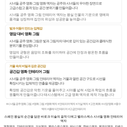
시녀들 공주 명화 그림 명화 액자는 공주와 시녀들의 우아한 장면으로
고급스럽고 품격 있는 공간 분위기를 만들어줍니다
시녀들 공주 명화 그림 인테리어 액자는 왕실 인물의 기운으로 명예와
품격을 상징하며 집안의 위상과 성공운을 높여줍니다
빛과 어둠이 만드는 입체감
명암 대비 명화 그림
시녀들 공주 명화 그림은 빛과 그림자의 대비로 깊이 있는 공간감과 클래식한
분위기를 완성합니다
명암의 균형은 음양의 조화를 의미하며 공간에 안정과 평온한 흐름을
만들어줍니다
거울 속의 비밀과 깊은 공간감
공간감 명화 인테리어 그림
시녀들 공주 명화 그림 인테리어 액자는 거울과 열린 공간 구도로 시선을
확장시키는 입체적인 연출을 제공합니다
확장된 공간감은 막힌 기운을 풀어주고 시야를 넓혀 사업과 학업의 흐름을
원활하게 만들어줍니다 태시스템에서 고급 명화 액자로 제작 가능합니다
#시녀들공주명화그림 #명화그림 #명화액자 #인테리어액자 #거실액자 #고전회화 #서양명화 #풍수
액자 #클래식인테리어 #고급인테리어
스페인 왕실의 순간을 담은 바로크 미술의 걸작 디에고 벨라스케스 시녀들 명화 인테리어
액자
명화액자, 인테리어액자, 거실액자, 벨라스케스액자, 태시스템, 캔버스액자, 벽걸이액자, 카페소