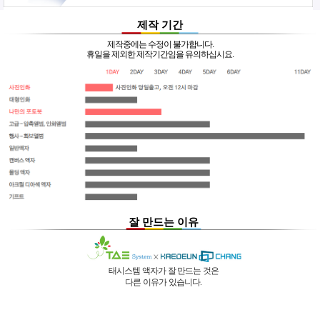
제작 기간
제작중에는 수정이 불가합니다.
휴일을 제외한 제작기간임을 유의하십시요.
잘 만드는 이유
태시스템 액자가 잘 만드는 것은
다른 이유가 있습니다.
01 |
인적 구성
03 |
UL마크
과
역사
획득
02 |
기술력
과
독창성
태시스템 해든창 액자
태시스템 해든창 액자
는 순수한
는
태시스템 해든창 액자
는 세계최초로