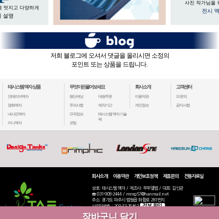
사진 작가님을 
게 멋지고 다양하게
전시 
 설명
저희 블로그에 오셔서 댓글을 올리시면 소정의
포인트 또는 상품을 드립니다.
태시스템 액자 상품
무엇이든물어보세요
회사소개
고객센터
인테리어액자
원단색상
대량주문
이용약관
1:1 문의
명화액자
주의사항
제작기간
개인정보
공지사항
내사진액자
규격정보
태시스템 액자 기술
력
미니액자
코팅
회사소개
이용약관
개인보호정책
제휴문의
전용자료실
상호: 태시스템 액자 / 제조사: 두두앨범 / 대표: 김인균
☎ 031-908-2444 / mnsg57@hanmail.net
주소: 경기도 파주시 법원읍 화합로 281번지
정보 확인
사업자번호 : 203-37-76463
통신판매: 2020-고양일산동-2770
장바구니 담기
COPYRIGHT(C) 2019 TAESYSTEM ALL RIGHTS RESERVED.