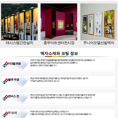
태시스템간판설치
충무아트센터전시장
주니어모델선발액자
액자소재와 코팅 정보
난반사가 없는 투명아크릴을 출력물과 함께 일체형으로 접합하여 만든 최고급 제품입니다.
날씨 변화에도 휨현상이 없으며 눈부심이 없는 화사하고 영롱하고
아크릴 유광
절제된 도시 분위기에 잘 어울립니다.
햇살 가득한 네츄럴한 공간에 잘 어울리는 우유빛처럼 부드럽고 따뜻한 느낌이며
벨벳 무광
자연광이 살짝 있는 곳이라면 굿~ 입니다.
캔버스천 천의 질감이 있어 묵직함이 느껴집니다. 클래식한 공간에 잘 어울리며 다정한 오랜
캔버스 천
옛친구를 만난듯한 편안함. 살짝 때가 타면 빈티지한 느낌이 더 잘 어울리는 소재입니다.
무광이면서 깊이있는 반짝임이 삶짝있는 소재입니다.
꾸 모 리
러블리한 야외웨딩사진 또는 코믹한사진 그리고 아이들이 있는 공간에 잘 어울립니다.