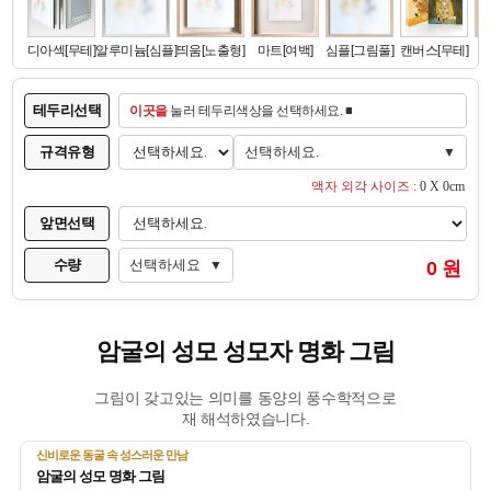
테두리선택
이곳을
눌러 테두리색상을 선택하세요. ■
규격유형
선택하세요.
▼
액자 외각 사이즈 :
0 X 0cm
앞면선택
수량
선택하세요
0 원
▼
암굴의 성모 성모자 명화 그림
그림이 갖고있는 의미를 동양의 풍수학적으로
재 해석하였습니다.
신비로운 동굴 속 성스러운 만남
암굴의 성모 명화 그림