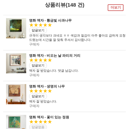
독자기술의 작업 방법과 소재 그리고
사진UV 코팅기, 벨벳 코팅기,
액자를 만드는 전 공정의 기계를
상품리뷰(148 건)
숙련된 작업자들로 구성되어있는 회사이며
뒷묻음 방지 방법을
국내 실정에 맞게 재구성 및 개발하여
더보기
30년의 역사를 갖고 있는 회사입니다.
세계 최초로 개발하고
세계 각국에 기계수출은 물론 기술지원을
절대적인 제품을 만들기 위해
안전과 효과 효율을 인정받아
하고 있습니다.
전 직원이 노력하고 있습니다.
UL마크를
획득 하였습니다.
명화 액자 - 황금빛 사과나무
★★★★★
답글보기
규격이 생각보다 크네요 ㅎㅎ 색감과 질감이 아주 좋아요 급하게 요청
드렸는데 시간을 잘 맞춰 주셔서 감사합니다.
구매자
명화 액자 - 비오는 날 파리의 거리
★★★★★
답글보기
액자 잘 받았습니다. 댓글 남깁니다.
구매자
명화 액자 - 생명의 나무
★★★★★
답글보기
액자 잘 받았습니다.
구매자
명화 액자 - 꽃이 있는 정원
★★★★★
답글없음