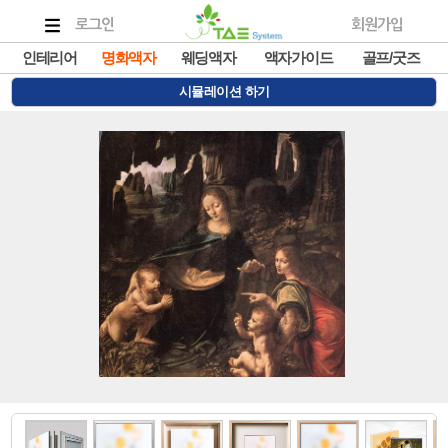
로그인
회원가입
인테리어
명화액자
웨딩액자
액자가이드
골프/굿즈
시뮬레이션 하기