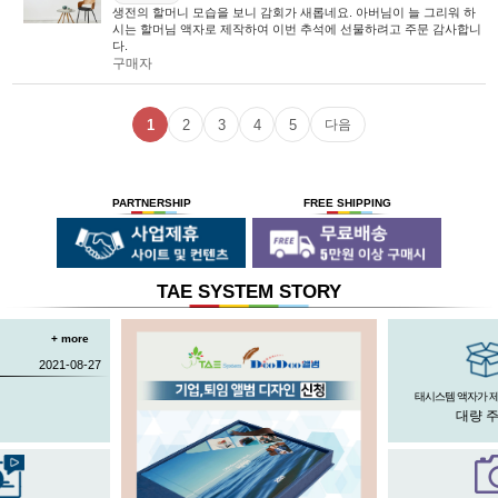
생전의 할머니 모습을 보니 감회가 새롭네요. 아버님이 늘 그리워 하
시는 할머님 액자로 제작하여 이번 추석에 선물하려고 주문 감사합니
다.
구매자
1
2
3
4
5
다음
PARTNERSHIP
FREE SHIPPING
TAE SYSTEM STORY
+ more
2021-08-27
태시스템 액자가 
대량 