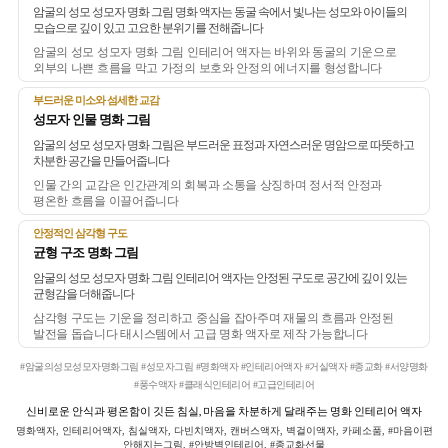
암굴의 성모 성모자 명화 그림 명화 액자는 동굴 속에서 빛나는 성모와 아이들의
모습으로 깊이 있고 고요한 분위기를 전해줍니다
암굴의 성모 성모자 명화 그림 인테리어 액자는 바위와 동굴의 기운으로
외부의 나쁜 흐름을 막고 가정의 보호와 안정의 에너지를 형성합니다
부드러운 미소와 섬세한 교감
성모자 인물 명화 그림
암굴의 성모 성모자 명화 그림은 부드러운 표정과 자연스러운 명암으로 따뜻하고
차분한 공간을 만들어줍니다
인물 간의 교감은 인간관계의 회복과 소통을 상징하며 정서적 안정과
평온한 흐름을 이끌어줍니다
안정적인 삼각형 구도
균형 구조 명화 그림
암굴의 성모 성모자 명화 그림 인테리어 액자는 안정된 구도로 공간에 깊이 있는
균형감을 더해줍니다
삼각형 구도는 기운을 정리하고 중심을 잡아주며 재물의 흐름과 안정된
발전을 돕습니다 태시스템에서 고급 명화 액자로 제작 가능합니다
#암굴의성모성모자명화그림 #성모자그림 #명화액자 #인테리어액자 #거실액자 #종교화 #서양명화
#풍수액자 #클래식인테리어 #고급인테리어
신비로운 안식과 평온함이 깃든 침실, 마음을 차분하게 달래주는 명화 인테리어 액자
명화액자, 인테리어액자, 침실액자, 다빈치액자, 캔버스액자, 벽걸이액자, 카페소품, #마음이편
안해지는그림, #안방벽인테리어, #종교화선물