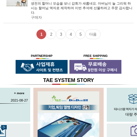
생전의 할머니 모습을 보니 감회가 새롭네요. 아버님이 늘 그리워 하
시는 할머님 액자로 제작하여 이번 추석에 선물하려고 주문 감사합니
다.
구매자
1
2
3
4
5
다음
PARTNERSHIP
FREE SHIPPING
TAE SYSTEM STORY
+ more
2021-08-27
태시스템 액자가 
대량 