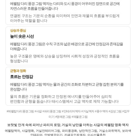
에펠탑 다리 풍경 그림 액자는 다리와 도시 풍경이 어우러진 장면으로 공간에
자연스러운 흐름을 만들어줍니다
연결된 구조는 기운의 순환을 의미하며 인연과 재물의 흐름을 부드럽게
이어주는 역할을 합니다
상승과 중심
높이 솟은 시선
에펠탑 다리 풍경 그림은 수직 구조와 넓은 배경으로 공간에 안정감과 존재감을
더해줍니다
높은 구조물은 명예와 상승을 상징하며 사회적 성장과 긍정적인 흐름을
형성합니다
균형과 정화
흐르는 안정감
에펠탑 다리 풍경 그림 액자는 물과 공간의 조화로 차분하고 균형 잡힌 분위기를
완성합니다
물의 흐름은 기운을 정화하고 안정된 에너지를 만들어주어 심리적
편안함과 균형을 돕습니다 태시스템에서 고급 액자로 제작 가능합니다
#에펠탑다리풍경그림 #샤갈 #파리풍경그림 #인테리어액자 #거실액자 #풍수액자 #감성그림 #집꾸
미기 #명예운그림 #재물운그림
보랏빛 안개 속에 피어난 파리의 로망, 거실의 낭만을 더하는 샤갈의 에펠탑 명화 액자
에펠탑액자, 샤갈명화, 거실인테리어그림, 파리풍경화, 낭만적인그림, 거실소파위액자, 보라색
인테리어, 안방벽꾸미기, 카페포인트액자, 이사선물추천