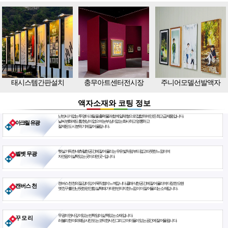
태시스템간판설치
충무아트센터전시장
주니어모델선발액자
액자소재와 코팅 정보
난반사가 없는 투명아크릴을 출력물과 함께 일체형으로 접합하여 만든 최고급 제품입니다.
날씨 변화에도 휨현상이 없으며 눈부심이 없는 화사하고 영롱하고
아크릴 유광
절제된 도시 분위기에 잘 어울립니다.
햇살 가득한 네츄럴한 공간에 잘 어울리는 우유빛처럼 부드럽고 따뜻한 느낌이며
벨벳 무광
자연광이 살짝 있는 곳이라면 굿~ 입니다.
캔버스천 천의 질감이 있어 묵직함이 느껴집니다. 클래식한 공간에 잘 어울리며 다정한 오랜
캔버스 천
옛친구를 만난듯한 편안함. 살짝 때가 타면 빈티지한 느낌이 더 잘 어울리는 소재입니다.
무광이면서 깊이있는 반짝임이 삶짝있는 소재입니다.
꾸 모 리
러블리한 야외웨딩사진 또는 코믹한사진 그리고 아이들이 있는 공간에 잘 어울립니다.