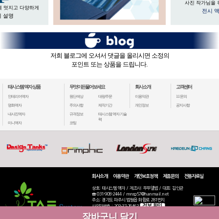
사진 작가님을 
게 멋지고 다양하게
전시 
 설명
저희 블로그에 오셔서 댓글을 올리시면 소정의
포인트 또는 상품을 드립니다.
태시스템 액자 상품
무엇이든물어보세요
회사소개
고객센터
인테리어액자
원단색상
대량주문
이용약관
1:1 문의
명화액자
주의사항
제작기간
개인정보
공지사항
내사진액자
규격정보
태시스템 액자 기술
력
미니액자
코팅
회사소개
이용약관
개인보호정책
제휴문의
전용자료실
상호: 태시스템 액자 / 제조사: 두두앨범 / 대표: 김인균
☎ 031-908-2444 / mnsg57@hanmail.net
주소: 경기도 파주시 법원읍 화합로 281번지
정보 확인
사업자번호 : 203-37-76463
통신판매: 2020-고양일산동-2770
장바구니 담기
COPYRIGHT(C) 2019 TAESYSTEM ALL RIGHTS RESERVED.