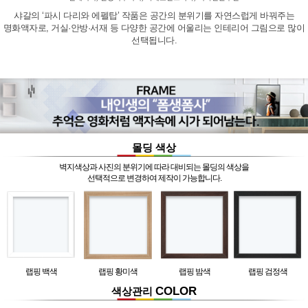
샤갈의 ‘파시 다리와 에펠탑’ 작품은 공간의 분위기를 자연스럽게 바꿔주는
명화액자로, 거실·안방·서재 등 다양한 공간에 어울리는 인테리어 그림으로 많이
선택됩니다.
몰딩 색상
벽지색상과 사진의 분위기에 따라 대비되는 몰딩의 색상을
선택적으로 변경하여 제작이 가능합니다.
랩핑 백색
랩핑 황미색
랩핑 밤색
랩핑 검정색
COLOR
색상관리