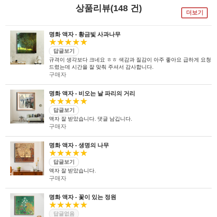
독자기술의 작업 방법과 소재 그리고
사진UV 코팅기, 벨벳 코팅기,
액자를 만드는 전 공정의 기계를
상품리뷰(148 건)
숙련된 작업자들로 구성되어있는 회사이며
뒷묻음 방지 방법을
국내 실정에 맞게 재구성 및 개발하여
더보기
30년의 역사를 갖고 있는 회사입니다.
세계 최초로 개발하고
세계 각국에 기계수출은 물론 기술지원을
절대적인 제품을 만들기 위해
안전과 효과 효율을 인정받아
하고 있습니다.
전 직원이 노력하고 있습니다.
UL마크를
획득 하였습니다.
명화 액자 - 황금빛 사과나무
★★★★★
답글보기
규격이 생각보다 크네요 ㅎㅎ 색감과 질감이 아주 좋아요 급하게 요청
드렸는데 시간을 잘 맞춰 주셔서 감사합니다.
구매자
명화 액자 - 비오는 날 파리의 거리
★★★★★
답글보기
액자 잘 받았습니다. 댓글 남깁니다.
구매자
명화 액자 - 생명의 나무
★★★★★
답글보기
액자 잘 받았습니다.
구매자
명화 액자 - 꽃이 있는 정원
★★★★★
답글없음