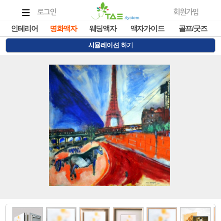
로그인
회원가입
인테리어
명화액자
웨딩액자
액자가이드
골프/굿즈
시뮬레이션 하기