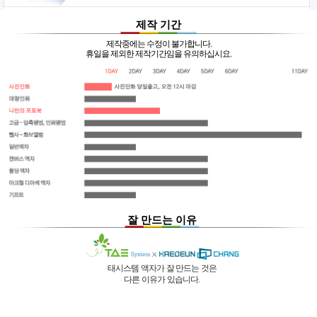
제작 기간
제작중에는 수정이 불가합니다.
휴일을 제외한 제작기간임을 유의하십시요.
잘 만드는 이유
태시스템 액자가 잘 만드는 것은
다른 이유가 있습니다.
01 |
인적 구성
03 |
UL마크
과
역사
획득
02 |
기술력
과
독창성
태시스템 해든창 액자
태시스템 해든창 액자
는 순수한
는
태시스템 해든창 액자
는 세계최초로