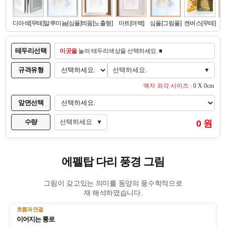
테두리선택
이곳을
눌러 테두리색상을 선택하세요. ■
규격유형
선택하세요.
▼
액자 외각 사이즈 :
0 X 0cm
앞면선택
수량
선택하세요
0 원
▼
에펠탑 다리 풍경 그림
그림이 갖고있는 의미를 동양의 풍수학적으로
재 해석하였습니다.
흐름과 연결
이어지는 통로