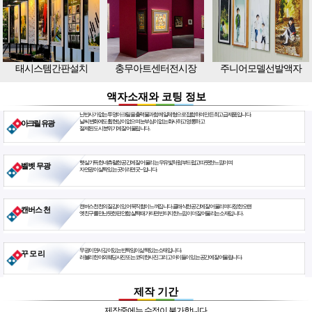
태시스템간판설치
충무아트센터전시장
주니어모델선발액자
액자소재와 코팅 정보
난반사가 없는 투명아크릴을 출력물과 함께 일체형으로 접합하여 만든 최고급 제품입니다.
날씨 변화에도 휨현상이 없으며 눈부심이 없는 화사하고 영롱하고
아크릴 유광
절제된 도시 분위기에 잘 어울립니다.
햇살 가득한 네츄럴한 공간에 잘 어울리는 우유빛처럼 부드럽고 따뜻한 느낌이며
벨벳 무광
자연광이 살짝 있는 곳이라면 굿~ 입니다.
캔버스천 천의 질감이 있어 묵직함이 느껴집니다. 클래식한 공간에 잘 어울리며 다정한 오랜
캔버스 천
옛친구를 만난듯한 편안함. 살짝 때가 타면 빈티지한 느낌이 더 잘 어울리는 소재입니다.
무광이면서 깊이있는 반짝임이 삶짝있는 소재입니다.
꾸 모 리
러블리한 야외웨딩사진 또는 코믹한사진 그리고 아이들이 있는 공간에 잘 어울립니다.
제작 기간
제작중에는 수정이 불가합니다.