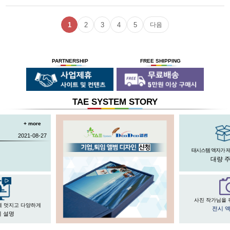
1
2
3
4
5
다음
PARTNERSHIP
FREE SHIPPING
TAE SYSTEM STORY
+ more
2021-08-27
태시스템 액자가 
대량 
사진 작가님을 
게 멋지고 다양하게
전시 
 설명