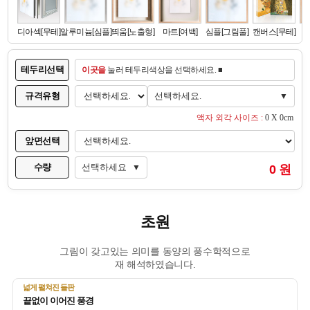
테두리선택
이곳을
눌러 테두리색상을 선택하세요. ■
규격유형
선택하세요.
▼
액자 외각 사이즈 :
0 X 0cm
앞면선택
수량
선택하세요
0 원
▼
초원
그림이 갖고있는 의미를 동양의 풍수학적으로
재 해석하였습니다.
넓게 펼쳐진 들판
끝없이 이어진 풍경