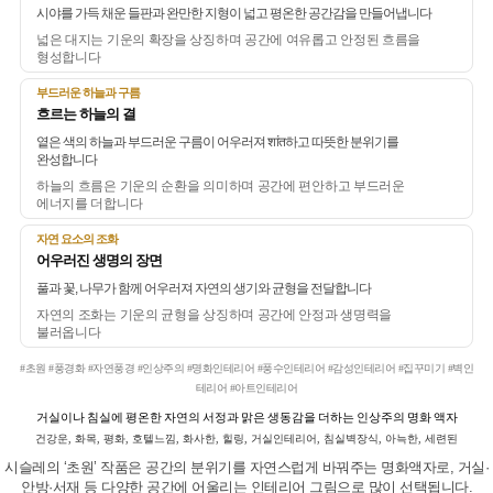
시야를 가득 채운 들판과 완만한 지형이 넓고 평온한 공간감을 만들어냅니다
넓은 대지는 기운의 확장을 상징하며 공간에 여유롭고 안정된 흐름을
형성합니다
부드러운 하늘과 구름
흐르는 하늘의 결
옅은 색의 하늘과 부드러운 구름이 어우러져 शांत하고 따뜻한 분위기를
완성합니다
하늘의 흐름은 기운의 순환을 의미하며 공간에 편안하고 부드러운
에너지를 더합니다
자연 요소의 조화
어우러진 생명의 장면
풀과 꽃, 나무가 함께 어우러져 자연의 생기와 균형을 전달합니다
자연의 조화는 기운의 균형을 상징하며 공간에 안정과 생명력을
불러옵니다
#초원 #풍경화 #자연풍경 #인상주의 #명화인테리어 #풍수인테리어 #감성인테리어 #집꾸미기 #벽인
테리어 #아트인테리어
거실이나 침실에 평온한 자연의 서정과 맑은 생동감을 더하는 인상주의 명화 액자
건강운, 화목, 평화, 호텔느낌, 화사한, 힐링, 거실인테리어, 침실벽장식, 아늑한, 세련된
시슬레의 ‘초원’ 작품은 공간의 분위기를 자연스럽게 바꿔주는 명화액자로, 거실·
안방·서재 등 다양한 공간에 어울리는 인테리어 그림으로 많이 선택됩니다.