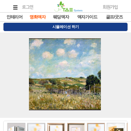
로그인
회원가입
인테리어
명화액자
웨딩액자
액자가이드
골프/굿즈
시뮬레이션 하기