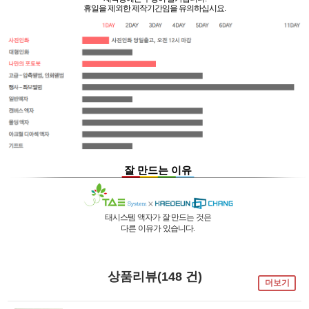
휴일을 제외한 제작기간임을 유의하십시요.
잘 만드는 이유
태시스템 액자가 잘 만드는 것은
다른 이유가 있습니다.
01 |
인적 구성
03 |
UL마크
과
역사
획득
02 |
기술력
과
독창성
태시스템 해든창 액자
태시스템 해든창 액자
는 순수한
는
태시스템 해든창 액자
는 세계최초로
독자기술의 작업 방법과 소재 그리고
사진UV 코팅기, 벨벳 코팅기,
액자를 만드는 전 공정의 기계를
상품리뷰(148 건)
숙련된 작업자들로 구성되어있는 회사이며
뒷묻음 방지 방법을
국내 실정에 맞게 재구성 및 개발하여
더보기
30년의 역사를 갖고 있는 회사입니다.
세계 최초로 개발하고
세계 각국에 기계수출은 물론 기술지원을
절대적인 제품을 만들기 위해
안전과 효과 효율을 인정받아
하고 있습니다.
전 직원이 노력하고 있습니다.
UL마크를
획득 하였습니다.