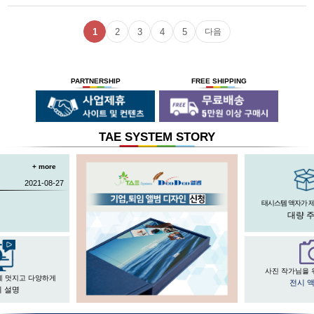
1
2
3
4
5
다음
PARTNERSHIP
FREE SHIPPING
TAE SYSTEM STORY
+ more
2021-08-27
태시스템 액자가 
대량 
사진 작가님을 
게 멋지고 다양하게
전시 
 설명