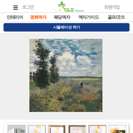
로그인
회원가입
인테리어
명화액자
웨딩액자
액자가이드
골프/굿즈
시뮬레이션 하기