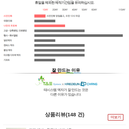
휴일을 제외한 제작기간임을 유의하십시요.
잘 만드는 이유
태시스템 액자가 잘 만드는 것은
다른 이유가 있습니다.
01 |
인적 구성
03 |
UL마크
과
역사
획득
02 |
기술력
과
독창성
태시스템 해든창 액자
태시스템 해든창 액자
는 순수한
는
태시스템 해든창 액자
는 세계최초로
독자기술의 작업 방법과 소재 그리고
사진UV 코팅기, 벨벳 코팅기,
액자를 만드는 전 공정의 기계를
상품리뷰(148 건)
숙련된 작업자들로 구성되어있는 회사이며
뒷묻음 방지 방법을
국내 실정에 맞게 재구성 및 개발하여
더보기
30년의 역사를 갖고 있는 회사입니다.
세계 최초로 개발하고
세계 각국에 기계수출은 물론 기술지원을
절대적인 제품을 만들기 위해
안전과 효과 효율을 인정받아
하고 있습니다.
전 직원이 노력하고 있습니다.
UL마크를
획득 하였습니다.