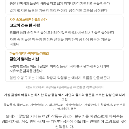
붉은 양귀비와 들꽃이 바람을 타고 넓게 퍼져나가며 자연의 리듬을 만든다
넓게 펼쳐진 들판은 기운의 확장과 성장, 긍정적인 흐름을 상징한다
자연 속에 스며든 인물의 순간
고요히 걷는 한 사람
광활한 풍경 속 작은 인물이 오히려 더 깊은 여유와 사색의 시간을 만들어낸다
자연 속 인물은 마음의 안정과 균형을 의미하며 공간에 평온한 기운을
더한다
하늘과 대지가 이어지는 개방감
끝없이 열리는 시선
구름이 흐르는 하늘과 끝없이 이어진 들판이 시야를 시원하게 확장시키며
자유로운 감각을 전한다
열린 수평 구조는 기회의 확장과 막힘없는 에너지 흐름을 만들어준다
#클로드모네 #아르장퇴유 #양귀비들판 #자연풍경 #명화인테리어
거실 침실에 어울리는 화사한 꽃밭 풍경 액자 자연의 활기와 행운을 부르는 감성 인테리어
그림
꽃밭풍경, 들판그림, 자연인테리어, 화사한그림, 감성인테리어, 거실꾸미기, 침실액자, 밝은분위
기, 액자추천, 행운
모네의 ‘꽃밭을 거니는 여인’ 작품은 공간의 분위기를 자연스럽게 바꿔주는
명화액자로, 거실·안방·서재 등 다양한 공간에 어울리는 인테리어 그림으로 많이
선택됩니다.