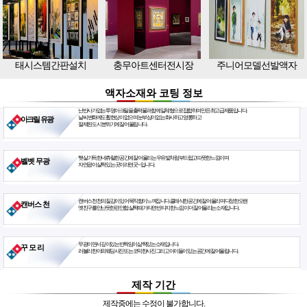
태시스템간판설치
충무아트센터전시장
주니어모델선발액자
액자소재와 코팅 정보
난반사가 없는 투명아크릴을 출력물과 함께 일체형으로 접합하여 만든 최고급 제품입니다.
날씨 변화에도 휨현상이 없으며 눈부심이 없는 화사하고 영롱하고
아크릴 유광
절제된 도시 분위기에 잘 어울립니다.
햇살 가득한 네츄럴한 공간에 잘 어울리는 우유빛처럼 부드럽고 따뜻한 느낌이며
벨벳 무광
자연광이 살짝 있는 곳이라면 굿~ 입니다.
캔버스천 천의 질감이 있어 묵직함이 느껴집니다. 클래식한 공간에 잘 어울리며 다정한 오랜
캔버스 천
옛친구를 만난듯한 편안함. 살짝 때가 타면 빈티지한 느낌이 더 잘 어울리는 소재입니다.
무광이면서 깊이있는 반짝임이 삶짝있는 소재입니다.
꾸 모 리
러블리한 야외웨딩사진 또는 코믹한사진 그리고 아이들이 있는 공간에 잘 어울립니다.
제작 기간
제작중에는 수정이 불가합니다.