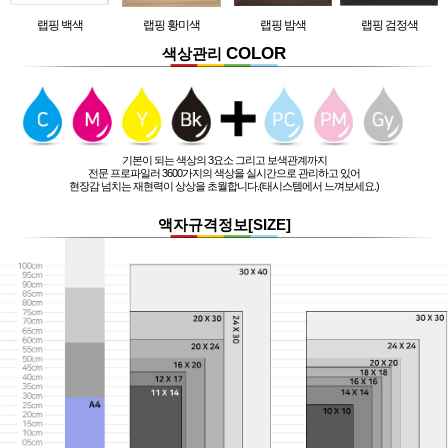
랩핑 백색
랩핑 황미색
랩핑 밤색
랩핑 검정색
COLOR
색상관리
기본이 되는 색상의 3요소 그리고 보색관계까지
전문 프로파일러 3600가지의 색상을 실시간으로 관리하고 있어
현장감 넘치는 재현력이 상상을 초월합니다.(태시스템에서 느껴보세요.)
액자규격정보[SIZE]