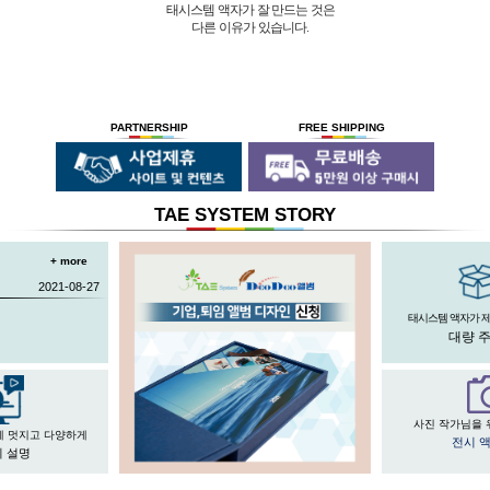
태시스템 액자가 잘 만드는 것은
다른 이유가 있습니다.
01 |
인적 구성
03 |
UL마크
과
역사
획득
02 |
기술력
과
독창성
태시스템 해든창 액자
태시스템 해든창 액자
는 순수한
는
태시스템 해든창 액자
는 세계최초로
독자기술의 작업 방법과 소재 그리고
사진UV 코팅기, 벨벳 코팅기,
액자를 만드는 전 공정의 기계를
숙련된 작업자들로 구성되어있는 회사이며
뒷묻음 방지 방법을
국내 실정에 맞게 재구성 및 개발하여
30년의 역사를 갖고 있는 회사입니다.
세계 최초로 개발하고
세계 각국에 기계수출은 물론 기술지원을
PARTNERSHIP
FREE SHIPPING
절대적인 제품을 만들기 위해
안전과 효과 효율을 인정받아
하고 있습니다.
전 직원이 노력하고 있습니다.
UL마크를
획득 하였습니다.
TAE SYSTEM STORY
+ more
2021-08-27
태시스템 액자가 
대량 
사진 작가님을 
게 멋지고 다양하게
전시 
 설명