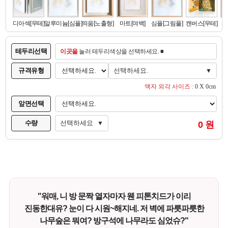
테두리선택
이곳을
눌러 테두리색상을 선택하세요. ■
규격유형
선택하세요.
▼
액자 외각 사이즈 :
0 X 0cm
앞면선택
수량
선택하세요
0 원
▼
"워매, 니 방 문짝 열자마자 웬 피톤치드가 이리
진동한대유? 눈이 다 시원~해지네. 저 벽에 파릇파릇한
나무숲은 뭐여? 방구석에 나무라도 심었슈?"