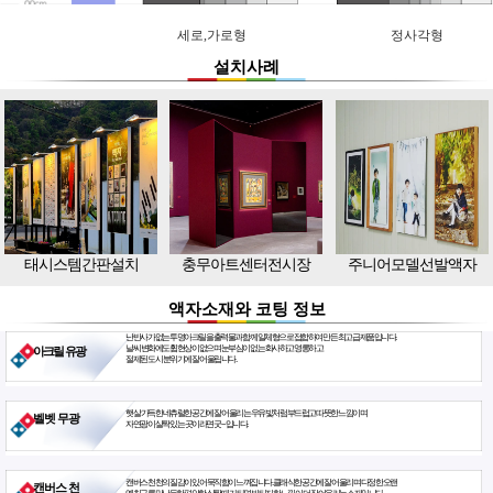
세로,가로형
정사각형
설치사례
태시스템간판설치
충무아트센터전시장
주니어모델선발액자
액자소재와 코팅 정보
난반사가 없는 투명아크릴을 출력물과 함께 일체형으로 접합하여 만든 최고급 제품입니다.
날씨 변화에도 휨현상이 없으며 눈부심이 없는 화사하고 영롱하고
아크릴 유광
절제된 도시 분위기에 잘 어울립니다.
햇살 가득한 네츄럴한 공간에 잘 어울리는 우유빛처럼 부드럽고 따뜻한 느낌이며
벨벳 무광
자연광이 살짝 있는 곳이라면 굿~ 입니다.
캔버스천 천의 질감이 있어 묵직함이 느껴집니다. 클래식한 공간에 잘 어울리며 다정한 오랜
캔버스 천