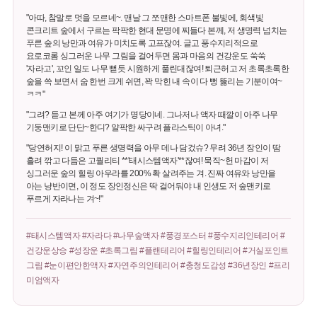
"아따, 참말로 멋을 모르네~. 맨날 그 쪼맨한 스마트폰 불빛에, 회색빛
콘크리트 숲에서 구르는 팍팍한 현대 문명에 찌들다 본께, 저 생명력 넘치는
푸른 숲의 낭만과 여유가 미치도록 고프잖여. 글고 풍수지리적으로
요로코롬 싱그러운 나무 그림을 걸어두면 몸과 마음의 건강운도 쑥쑥
'자라고', 꼬인 일도 나무 뻗듯 시원하게 풀린대잖여! 퇴근허고 저 초록초록한
숲을 쓱 보면서 숨 한번 크게 쉬면, 꽉 막힌 내 속이 다 뻥 뚫리는 기분이여~
ㅋㅋ"
"그려? 듣고 본께 아주 여기가 명당이네. 그나저나 액자 때깔이 아주 나무
기둥맨키로 단단~한디? 얄팍한 싸구려 플라스틱이 아녀."
"당연허지! 이 맑고 푸른 생명력을 아무 데나 담겄슈? 무려 36년 장인이 땀
흘려 깎고 다듬은 고퀄리티 **'태시스템액자'**잖여! 묵직~헌 마감이 저
싱그러운 숲의 힐링 아우라를 200% 확 살려주는 겨. 진짜 여유와 낭만을
아는 냥반이면, 이 정도 장인정신은 딱 걸어둬야 내 인생도 저 숲맨키로
푸르게 자라나는 겨~!"
#태시스템액자 #자라다 #나무숲액자 #풍경포스터 #풍수지리인테리어 #
건강운상승 #성장운 #초록그림 #플랜테리어 #힐링인테리어 #거실포인트
그림 #눈이편안한액자 #자연주의인테리어 #충청도감성 #36년장인 #프리
미엄액자