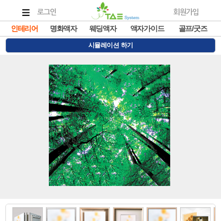
로그인
회원가입
인테리어
명화액자
웨딩액자
액자가이드
골프/굿즈
시뮬레이션 하기