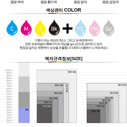
랩핑 백색
랩핑 황미색
랩핑 밤색
랩핑 검정색
COLOR
색상관리
기본이 되는 색상의 3요소 그리고 보색관계까지
전문 프로파일러 3600가지의 색상을 실시간으로 관리하고 있어
현장감 넘치는 재현력이 상상을 초월합니다.(태시스템에서 느껴보세요.)
액자규격정보[SIZE]