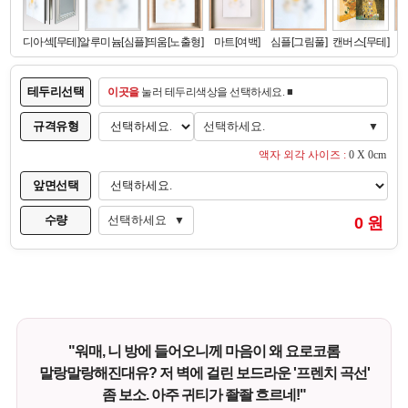
테두리선택
이곳을
눌러 테두리색상을 선택하세요. ■
규격유형
선택하세요.
▼
액자 외각 사이즈 :
0 X 0cm
앞면선택
수량
선택하세요
0 원
▼
"워매, 니 방에 들어오니께 마음이 왜 요로코롬
말랑말랑해진대유? 저 벽에 걸린 보드라운 '프렌치 곡선'
좀 보소. 아주 귀티가 좔좔 흐르네!"