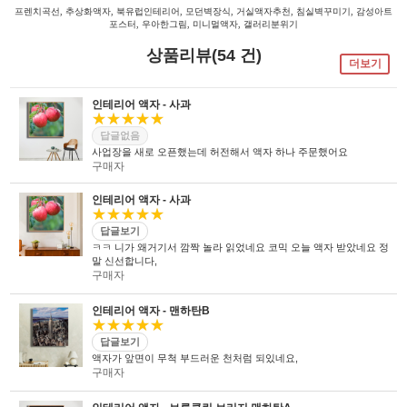
프렌치곡선, 추상화액자, 북유럽인테리어, 모던벽장식, 거실액자추천, 침실벽꾸미기, 감성아트
포스터, 우아한그림, 미니멀액자, 갤러리분위기
상품리뷰(54 건)
더보기
인테리어 액자 - 사과
★★★★★
답글없음
사업장을 새로 오픈했는데 허전해서 액자 하나 주문했어요
구매자
인테리어 액자 - 사과
★★★★★
답글보기
ㅋㅋ 니가 왜거기서 깜짝 놀라 읽었네요 코믹 오늘 액자 받았네요 정
말 신선합니다,
구매자
인테리어 액자 - 맨하탄B
★★★★★
답글보기
액자가 앞면이 무척 부드러운 천처럼 되있네요,
구매자