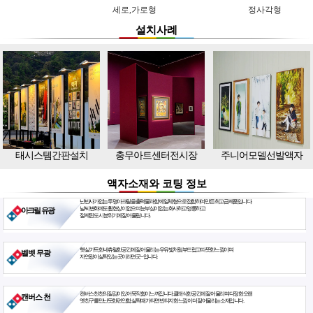
세로,가로형
정사각형
설치사례
태시스템간판설치
충무아트센터전시장
주니어모델선발액자
액자소재와 코팅 정보
난반사가 없는 투명아크릴을 출력물과 함께 일체형으로 접합하여 만든 최고급 제품입니다.
날씨 변화에도 휨현상이 없으며 눈부심이 없는 화사하고 영롱하고
아크릴 유광
절제된 도시 분위기에 잘 어울립니다.
햇살 가득한 네츄럴한 공간에 잘 어울리는 우유빛처럼 부드럽고 따뜻한 느낌이며
벨벳 무광
자연광이 살짝 있는 곳이라면 굿~ 입니다.
캔버스천 천의 질감이 있어 묵직함이 느껴집니다. 클래식한 공간에 잘 어울리며 다정한 오랜
캔버스 천
옛친구를 만난듯한 편안함. 살짝 때가 타면 빈티지한 느낌이 더 잘 어울리는 소재입니다.