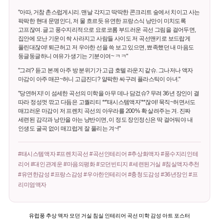
"아따, 거참 촌스럽게시리. 맨날 각지고 딱딱한 콘크리트 숲에서 치이고 사는
팍팍한 현대 문명인디, 저 물 흐르듯 유연한 프랑스식 낭만이 미치도록
고프잖여. 글고 풍수지리적으로 요로코롬 부드러운 곡선 그림을 걸어두면,
집안에 모난 기운이 싹 사라지고 사람들 사이도 저 곡선맨키로 보드랍게
풀린대잖여! 퇴근허고 저 우아한 선을 쓱 보고 있으면, 뾰족했던 내 마음도
둥글둥글하니 여유가 생기는 기분이여~ ㅋㅋ"
"그려? 듣고 본께 아주 방 분위기가 고급 호텔 라운지 같슈. 그나저나 액자
마감이 아주 매끈~허니 고급진디? 얄팍한 싸구려 플라스틱이 아녀."
"당연허지! 이 섬세한 곡선의 미학을 아무 데나 담겄슈? 무려 36년 장인이 결
따라 정성껏 깎고 다듬은 고퀄리티 **'태시스템액자'**잖여! 묵직~허면서도
매끄러운 마감이 저 프렌치 곡선의 아우라를 200% 확 살려주는 겨. 진짜
세련된 감각과 낭만을 아는 냥반이면, 이 정도 장인정신은 딱 걸어둬야 내
인생도 굴곡 없이 매끄럽게 잘 풀리는 겨~!"
#태시스템액자 #프렌치곡선 #곡선인테리어 #추상화액자 #풍수지리인테
리어 #대인관계운 #마음의평화 #모던빈티지 #세련된거실 #침실액자추천
#유연한감성 #프랑스감성 #우아한인테리어 #충청도감성 #36년장인 #프
리미엄액자
유럽풍 추상 액자 모던 거실 침실 인테리어 곡선 미학 감성 아트 포스터