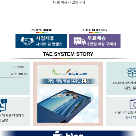
다른 이유가 있습니다.
01 |
인적 구성
03 |
UL마크
과
역사
획득
02 |
기술력
과
독창성
태시스템 해든창 액자
태시스템 해든창 액자
는 순수한
는
태시스템 해든창 액자
는 세계최초로
독자기술의 작업 방법과 소재 그리고
사진UV 코팅기, 벨벳 코팅기,
액자를 만드는 전 공정의 기계를
숙련된 작업자들로 구성되어있는 회사이며
뒷묻음 방지 방법을
국내 실정에 맞게 재구성 및 개발하여
30년의 역사를 갖고 있는 회사입니다.
세계 최초로 개발하고
세계 각국에 기계수출은 물론 기술지원을
PARTNERSHIP
FREE SHIPPING
절대적인 제품을 만들기 위해
안전과 효과 효율을 인정받아
하고 있습니다.
전 직원이 노력하고 있습니다.
UL마크를
획득 하였습니다.
TAE SYSTEM STORY
+ more
2021-08-27
태시스템 액자가 
대량 
사진 작가님을 
게 멋지고 다양하게
전시 
 설명