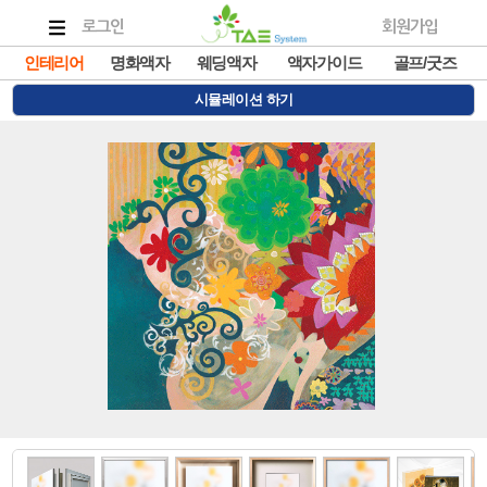
로그인
회원가입
인테리어
명화액자
웨딩액자
액자가이드
골프/굿즈
시뮬레이션 하기