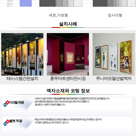
세로,가로형
정사각형
설치사례
태시스템간판설치
충무아트센터전시장
주니어모델선발액자
액자소재와 코팅 정보
난반사가 없는 투명아크릴을 출력물과 함께 일체형으로 접합하여 만든 최고급 제품입니다.
날씨 변화에도 휨현상이 없으며 눈부심이 없는 화사하고 영롱하고
아크릴 유광
절제된 도시 분위기에 잘 어울립니다.
햇살 가득한 네츄럴한 공간에 잘 어울리는 우유빛처럼 부드럽고 따뜻한 느낌이며
벨벳 무광
자연광이 살짝 있는 곳이라면 굿~ 입니다.