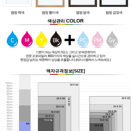
랩핑 백색
랩핑 황미색
랩핑 밤색
랩핑 검정색
COLOR
색상관리
기본이 되는 색상의 3요소 그리고 보색관계까지
전문 프로파일러 3600가지의 색상을 실시간으로 관리하고 있어
현장감 넘치는 재현력이 상상을 초월합니다.(태시스템에서 느껴보세요.)
액자규격정보[SIZE]