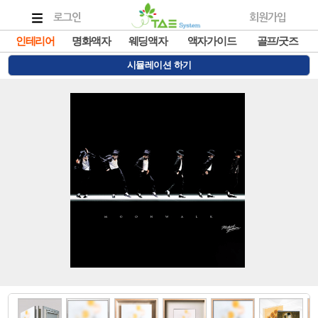
로그인
회원가입
인테리어
명화액자
웨딩액자
액자가이드
골프/굿즈
시뮬레이션 하기