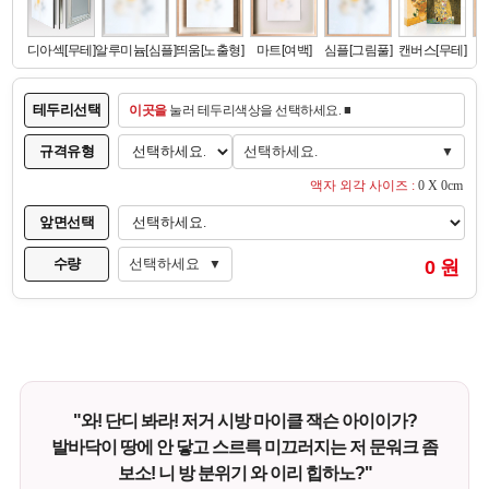
테두리선택
이곳을
눌러 테두리색상을 선택하세요. ■
규격유형
선택하세요.
▼
액자 외각 사이즈 :
0 X 0cm
앞면선택
수량
선택하세요
0 원
▼
"와! 단디 봐라! 저거 시방 마이클 잭슨 아이이가?
발바닥이 땅에 안 닿고 스르륵 미끄러지는 저 문워크 좀
보소! 니 방 분위기 와 이리 힙하노?"