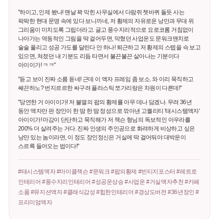
"하이고, 인제 봤나! 맨날 꽉 막힌 사무실에서 다람쥐 쳇바퀴 돌듯 사는
팍팍한 현대 문명 속에 있다 보니까네, 저 황제의 자유로운 낭만과 무대 위
그리움이 미치도록 그립더라고. 글고 풍수지리적으로 요로코롬 거침없이
나아가는 역동적인 그림을 딱 걸어두면, 막혔던 사업운도 문워크맨치로
술술 풀리고 성공 가도를 달린다 안 하나! 퇴근하고 저 황제의 스텝을 슥 보고
있으면, 쳐졌던 내 기분도 리듬 타면서 불끈불끈 살아나는 기분이다
아이이가! ㅋㅋ"
"듣고 보이 진짜 소름 돋네! 근데 이 액자 프레임 좀 보소. 와 이리 묵직하고
쌔끈하노? 번지르르한 싸구려 플라스틱 쪼가리랑은 차원이 다른데!"
"당연한 거 아이이가! 저 불멸의 팝의 황제를 아무 데나 담겠나. 무려 36년
동안 액자만 판 장인이 한 땀 한 땀 정성으로 깎아낸 고퀄리티 '태시스템액자'
아이이가! 마감이 단단하고 묵직해가 저 잭슨 형님의 독보적인 아우라를
200% 더 살려주는 거다. 진짜 인생의 주인공으로 화려하게 비상하고 싶은
낭만 있는 놈이라면, 이 정도 장인정신은 거실에 딱 걸어둬야 대박운이
스르륵 들어오는 법이다!"
#태시스템액자 #마이클잭슨 #문워크 #팝의황제 #빈티지포스터 #레트로
인테리어 #풍수지리인테리어 #성공운상승 #사업운 #거실액자추천 #카페
소품 #뮤지션액자 #클래식감성 #힙한인테리어 #경상도버전 #36년장인 #
프리미엄액자