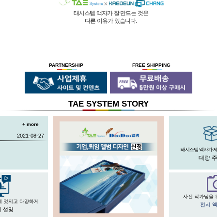
태시스템 액자가 잘 만드는 것은
다른 이유가 있습니다.
01 |
인적 구성
03 |
UL마크
과
역사
획득
02 |
기술력
과
독창성
태시스템 해든창 액자
태시스템 해든창 액자
는 순수한
는
태시스템 해든창 액자
는 세계최초로
독자기술의 작업 방법과 소재 그리고
사진UV 코팅기, 벨벳 코팅기,
액자를 만드는 전 공정의 기계를
숙련된 작업자들로 구성되어있는 회사이며
뒷묻음 방지 방법을
국내 실정에 맞게 재구성 및 개발하여
30년의 역사를 갖고 있는 회사입니다.
세계 최초로 개발하고
세계 각국에 기계수출은 물론 기술지원을
PARTNERSHIP
FREE SHIPPING
절대적인 제품을 만들기 위해
안전과 효과 효율을 인정받아
하고 있습니다.
전 직원이 노력하고 있습니다.
UL마크를
획득 하였습니다.
TAE SYSTEM STORY
+ more
2021-08-27
태시스템 액자가 
대량 
사진 작가님을 
게 멋지고 다양하게
전시 
 설명