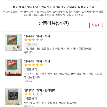
마이클 잭슨 액자 팝아트 빈티지 거실 카페 홈바 인테리어 벽장식 포스터
잭슨의문워크, 마이클잭슨액자, 팝아트포스터, 음악인테리어, 홈바벽장식, 빈티지인테리어소품,
카페벽꾸미기, 아티스트그림, 힙한액자, 상징적인포스터
상품리뷰(54 건)
더보기
인테리어 액자 - 사과
★★★★★
답글없음
사업장을 새로 오픈했는데 허전해서 액자 하나 주문했어요
구매자
인테리어 액자 - 사과
★★★★★
답글보기
ㅋㅋ 니가 왜거기서 깜짝 놀라 읽었네요 코믹 오늘 액자 받았네요 정
말 신선합니다,
구매자
인테리어 액자 - 맨하탄B
★★★★★
답글보기
액자가 앞면이 무척 부드러운 천처럼 되있네요,
구매자