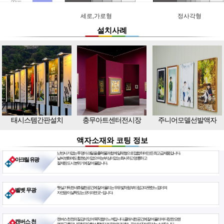
세로,가로형
정사각형
설치사례
태시스템간판설치
충무아트센터전시장
주니어모델선발액자
액자소재와 코팅 정보
난반사가 없는 투명아크릴을 출력물과 함께 일체형으로 접합하여 만든 최고급 제품입니다.
날씨 변화에도 휨현상이 없으며 눈부심이 없는 화사하고 영롱하고
아크릴 유광
절제된 도시 분위기에 잘 어울립니다.
햇살 가득한 네츄럴한 공간에 잘 어울리는 우유빛처럼 부드럽고 따뜻한 느낌이며
벨벳 무광
자연광이 살짝 있는 곳이라면 굿~ 입니다.
캔버스천 천의 질감이 있어 묵직함이 느껴집니다. 클래식한 공간에 잘 어울리며 다정한 오랜
캔버스 천