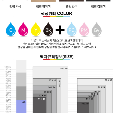
랩핑 백색
랩핑 황미색
랩핑 밤색
랩핑 검정색
COLOR
색상관리
기본이 되는 색상의 3요소 그리고 보색관계까지
전문 프로파일러 3600가지의 색상을 실시간으로 관리하고 있어
현장감 넘치는 재현력이 상상을 초월합니다.(태시스템에서 느껴보세요.)
액자규격정보[SIZE]