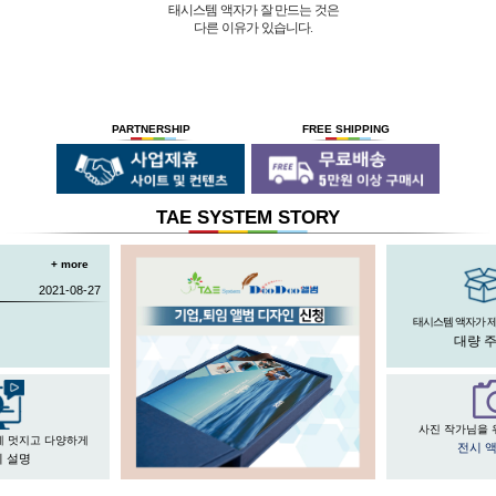
태시스템 액자가 잘 만드는 것은
다른 이유가 있습니다.
01 |
인적 구성
03 |
UL마크
과
역사
획득
02 |
기술력
과
독창성
태시스템 해든창 액자
태시스템 해든창 액자
는 순수한
는
태시스템 해든창 액자
는 세계최초로
독자기술의 작업 방법과 소재 그리고
사진UV 코팅기, 벨벳 코팅기,
액자를 만드는 전 공정의 기계를
숙련된 작업자들로 구성되어있는 회사이며
뒷묻음 방지 방법을
국내 실정에 맞게 재구성 및 개발하여
30년의 역사를 갖고 있는 회사입니다.
세계 최초로 개발하고
세계 각국에 기계수출은 물론 기술지원을
PARTNERSHIP
FREE SHIPPING
절대적인 제품을 만들기 위해
안전과 효과 효율을 인정받아
하고 있습니다.
전 직원이 노력하고 있습니다.
UL마크를
획득 하였습니다.
TAE SYSTEM STORY
+ more
2021-08-27
태시스템 액자가 
대량 
사진 작가님을 
게 멋지고 다양하게
전시 
 설명