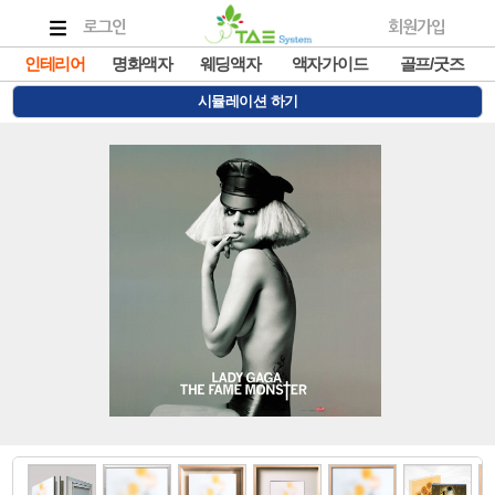
로그인
회원가입
인테리어
명화액자
웨딩액자
액자가이드
골프/굿즈
시뮬레이션 하기