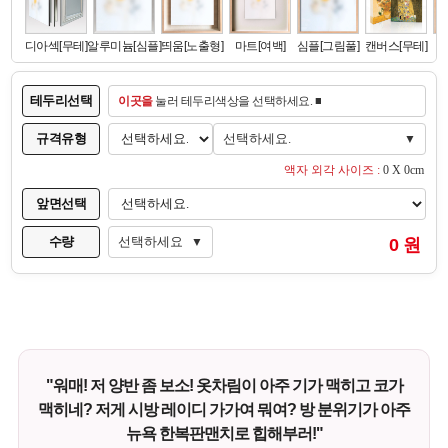
테두리선택
이곳을
눌러 테두리색상을 선택하세요. ■
규격유형
선택하세요.
▼
액자 외각 사이즈 :
0 X 0cm
앞면선택
수량
선택하세요
0 원
▼
"워매! 저 양반 좀 보소! 옷차림이 아주 기가 맥히고 코가
맥히네? 저게 시방 레이디 가가여 뭐여? 방 분위기가 아주
뉴욕 한복판맨치로 힙해부러!"