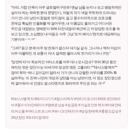
"아따, 거참 안목이 아주 글로벌허구먼유! 맨날 남들 눈치나 보고 평범하게만
살아야 허는 팍팍한 현대 문명인디, 저렇게 자기 색깔 뚜렷허게 드러내는
가가 언니의 낭만이 참말로 멋지잖여. 글고 풍수지리적으로 요로코롬
존재감 확실한 인물화를 딱 걸어두면, 내 이름값도 올라가고 어디서든
주인공 대접받는 명예운이 팍팍 터진대잖여! 퇴근허고 저 당당한 포즈를 쓱
보고 있으면, 소심했던 내 마음도 아주 그냥 '포커 페이스'맨치로 대담해지는
기분이여~ ㅋㅋ"
"그려? 듣고 본께 아주 방 전체가 팝스타 대기실 같슈. 그나저나 액자 마감이
아주 야물딱진 게 보통이 아녀. 얄팍한 플라스틱 쪼가리가 아니구먼."
"당연허지! 이 독보적인 아티스트를 아무 데나 모시겄슈? 무려 36년 동안
액자만 깎은 장인이 눈 비벼가며 정성껏 맨든 고퀄리티 **'태시스템액자'**
잖여! 묵직~허니 깊이감이 달라서 가가 언니의 강렬한 아우라를 200% 확
살려주는 겨. 진짜 나만의 개성과 낭만을 아는 냥반이면, 이 정도 장인정신은
딱 걸어둬야 내 인생도 팝스타맨치로 화려하게 주인공 되는 겨~!"
#태시스템액자 #레이디가가 #팝스타액자 #빈티지포스터 #레트로인테리
어 #풍수지리인테리어 #명예운상승 #성공운 #거실포인트액자 #카페인테
리어소품 #아티스트포스터 #유니크인테리어 #당당한매력 #충청도감성 #
36년장인 #프리미엄액자