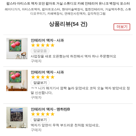
팝스타 아티스트 액자 모던 팝아트 거실 스튜디오 카페 인테리어 유니크 벽장식 포스터
레이디가가, 아티스트액자, 팝아트포스터, 현대미술벽장식, 힙한인테리어, 거실액자추천, 스튜
디오꾸미기, 카페벽장식, 연예인사진액자, 감각적인그림
상품리뷰(54 건)
더보기
인테리어 액자 - 사과
★★★★★
답글없음
사업장을 새로 오픈했는데 허전해서 액자 하나 주문했어요
구매자
인테리어 액자 - 사과
★★★★★
답글보기
ㅋㅋ 니가 왜거기서 깜짝 놀라 읽었네요 코믹 오늘 액자 받았네요 정
말 신선합니다,
구매자
인테리어 액자 - 맨하탄B
★★★★★
답글보기
액자가 앞면이 무척 부드러운 천처럼 되있네요,
구매자