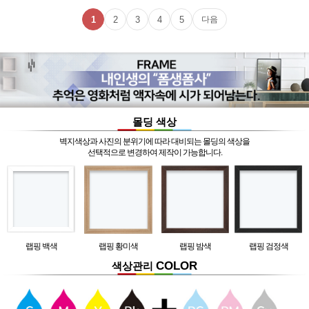
1
2
3
4
5
다음
몰딩 색상
벽지색상과 사진의 분위기에 따라 대비되는 몰딩의 색상을
선택적으로 변경하여 제작이 가능합니다.
랩핑 백색
랩핑 황미색
랩핑 밤색
랩핑 검정색
COLOR
색상관리