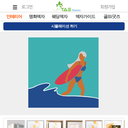
로그인
회원가입
인테리어
명화액자
웨딩액자
액자가이드
골프/굿즈
시뮬레이션 하기