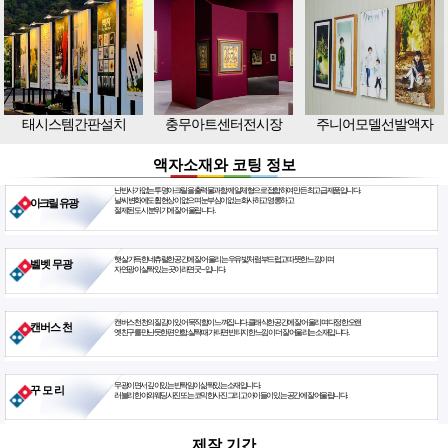
태시스템간판설치
충무아트센터전시장
주니어모델선발액자
액자소재와 코팅 정보
난반사가 없는 투명아크릴을 출력물과 함께 일체형으로 접합하여 만든 최고급 제품입니다.
날씨 변화에도 휨현상이 없으며 눈부심이 없는 화사하고 영롱하고
아크릴 유광
절제된 도시 분위기에 잘 어울립니다.
햇살 가득한 네츄럴한 공간에 잘 어울리는 우유빛처럼 부드럽고 따뜻한 느낌이며
벨벳 무광
자연광이 살짝 있는 곳이라면 굿~ 입니다.
캔버스천 천의 질감이 있어 묵직함이 느껴집니다. 클래식한 공간에 잘 어울리며 다정한 오랜
캔버스 천
옛친구를 만난듯한 편안함. 살짝 때가 타면 빈티지한 느낌이 더 잘 어울리는 소재입니다.
무광이면서 깊이있는 반짝임이 삶짝있는 소재입니다.
꾸 모 리
러블리한 야외웨딩사진 또는 코믹한사진 그리고 아이들이 있는 공간에 잘 어울립니다.
제작 기간