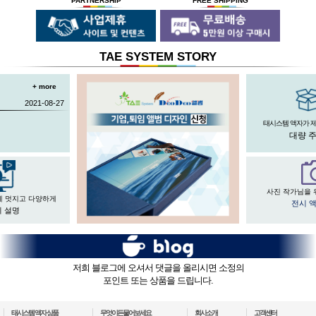
PARTNERSHIP
FREE SHIPPING
절대적인 제품을 만들기 위해
안전과 효과 효율을 인정받아
하고 있습니다.
전 직원이 노력하고 있습니다.
UL마크를
획득 하였습니다.
TAE SYSTEM STORY
+ more
2021-08-27
태시스템 액자가 
대량 
사진 작가님을 
게 멋지고 다양하게
전시 
 설명
저희 블로그에 오셔서 댓글을 올리시면 소정의
포인트 또는 상품을 드립니다.
태시스템 액자 상품
무엇이든물어보세요
회사소개
고객센터