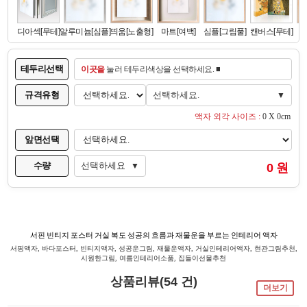
테두리선택
이곳을
눌러 테두리색상을 선택하세요. ■
규격유형
선택하세요.
▼
액자 외각 사이즈 :
0 X 0cm
앞면선택
수량
선택하세요
0 원
▼
서핀 빈티지 포스터 거실 복도 성공의 흐름과 재물운을 부르는 인테리어 액자
서핑액자, 바다포스터, 빈티지액자, 성공운그림, 재물운액자, 거실인테리어액자, 현관그림추천,
시원한그림, 여름인테리어소품, 집들이선물추천
상품리뷰(54 건)
더보기