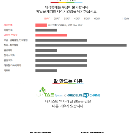
제작중에는 수정이 불가합니다.
휴일을 제외한 제작기간임을 유의하십시요.
잘 만드는 이유
태시스템 액자가 잘 만드는 것은
다른 이유가 있습니다.
01 |
인적 구성
03 |
UL마크
과
역사
획득
02 |
기술력
과
독창성
태시스템 해든창 액자
태시스템 해든창 액자
는 순수한
는
태시스템 해든창 액자
는 세계최초로
독자기술의 작업 방법과 소재 그리고
사진UV 코팅기, 벨벳 코팅기,
액자를 만드는 전 공정의 기계를
숙련된 작업자들로 구성되어있는 회사이며
뒷묻음 방지 방법을
국내 실정에 맞게 재구성 및 개발하여
30년의 역사를 갖고 있는 회사입니다.
세계 최초로 개발하고
세계 각국에 기계수출은 물론 기술지원을