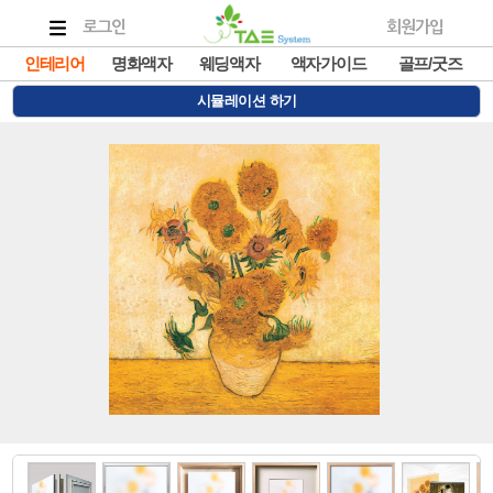
로그인
회원가입
인테리어
명화액자
웨딩액자
액자가이드
골프/굿즈
시뮬레이션 하기