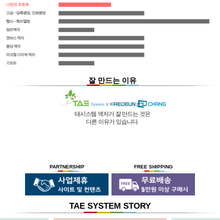
잘 만드는 이유
태시스템 액자가 잘 만드는 것은
다른 이유가 있습니다.
01 |
인적 구성
03 |
UL마크
과
역사
획득
02 |
기술력
과
독창성
태시스템 해든창 액자
태시스템 해든창 액자
는 순수한
는
태시스템 해든창 액자
는 세계최초로
독자기술의 작업 방법과 소재 그리고
사진UV 코팅기, 벨벳 코팅기,
액자를 만드는 전 공정의 기계를
숙련된 작업자들로 구성되어있는 회사이며
뒷묻음 방지 방법을
국내 실정에 맞게 재구성 및 개발하여
30년의 역사를 갖고 있는 회사입니다.
세계 최초로 개발하고
세계 각국에 기계수출은 물론 기술지원을
PARTNERSHIP
FREE SHIPPING
절대적인 제품을 만들기 위해
안전과 효과 효율을 인정받아
하고 있습니다.
전 직원이 노력하고 있습니다.
UL마크를
획득 하였습니다.
TAE SYSTEM STORY