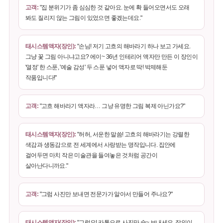
고객:
"집 분위기가 좀 심심한 것 같아요. 눈에 확 들어오면서도 오래
봐도 질리지 않는 그림이 있었으면 좋겠는데요."
태시스템액자(장인):
"손님! 저기 고흐의 해바라기 하나 보고 가세요.
그냥 꽃 그림 아니냐고요? 에이~ 36년 인테리어 액자만 만든 이 장인이
'열정' 한 스푼, '예술 감성' 두 스푼 넣어 액자로 딱! 박제해둔
작품입니다!"
고객:
"고흐 해바라기 액자라… 그냥 유명한 그림 복제 아닌가요?"
태시스템액자(장인):
"허허, 서운한 말씀! 고흐의 해바라기는 강렬한
색감과 생동감으로 전 세계에서 사랑받는 명작입니다. 집안에
걸어두면 마치 작은 미술관을 들여놓은 것처럼 공간이
살아난다니까요."
고객:
"그럼 사진만 보내면 전문가가 알아서 만들어 주나요?"
태시스템액자(장인):
"그럼요! 카톡으로 사진만 슝~ 보내세요. 장인이