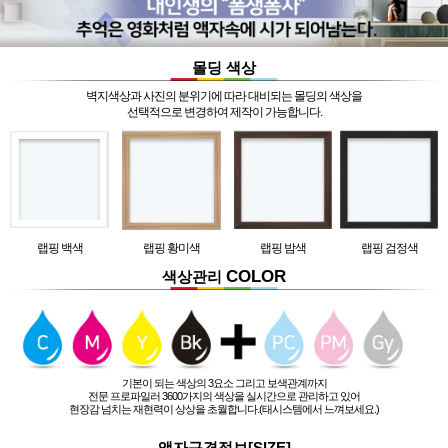
몰딩 색상
벽지색상과 사진의 분위기에 따라 대비되는 몰딩의 색상을
선택적으로 변경하여 제작이 가능합니다.
랩핑 백색
랩핑 황미색
랩핑 밤색
랩핑 검정색
COLOR
색상관리
기본이 되는 색상의 3요소 그리고 보색관계까지
전문 프로파일러 3600가지의 색상을 실시간으로 관리하고 있어
현장감 넘치는 재현력이 상상을 초월합니다.(태시스템에서 느껴보세요.)
액자규격정보[SIZE]