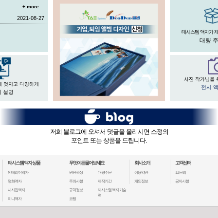
+ more
2021-08-27
태시스템 액자가 
대량 
사진 작가님을 
게 멋지고 다양하게
전시 
 설명
저희 블로그에 오셔서 댓글을 올리시면 소정의
포인트 또는 상품을 드립니다.
태시스템 액자 상품
무엇이든물어보세요
회사소개
고객센터
인테리어액자
원단색상
대량주문
이용약관
1:1 문의
명화액자
주의사항
제작기간
개인정보
공지사항
내사진액자
규격정보
태시스템 액자 기술
력
미니액자
코팅