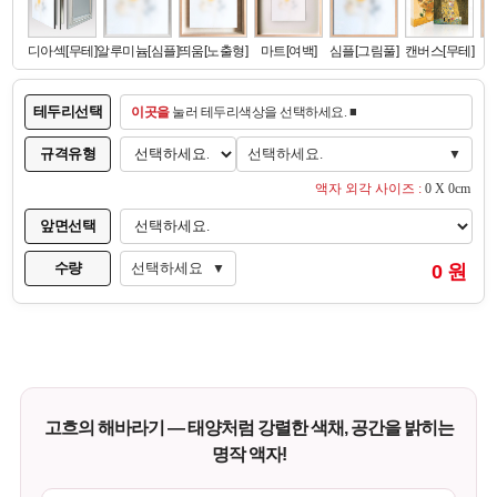
테두리선택
이곳을
눌러 테두리색상을 선택하세요. ■
규격유형
선택하세요.
▼
액자 외각 사이즈 :
0 X 0cm
앞면선택
수량
선택하세요
0 원
▼
고흐의 해바라기 — 태양처럼 강렬한 색채, 공간을 밝히는
명작 액자!