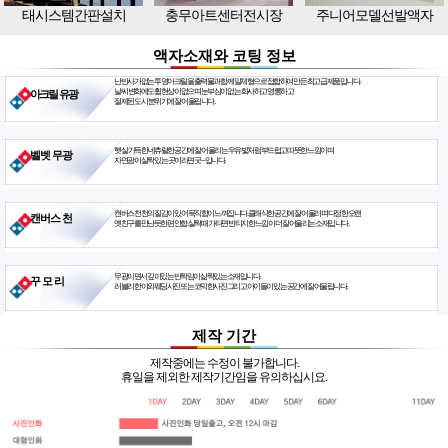
태시스템간판설치
충무아트센터전시장
주니어모델선발액자
액자소재와 코팅 정보
난반사가 없는 투명아크릴을 출력물과 함께 일체형으로 접합하여 만든 최고급 제품입니다.
날씨 변화에도 휨현상이 없으며 눈부심이 없는 화사하고 영롱하고
아크릴 유광
절제된 도시 분위기에 잘 어울립니다.
햇살 가득한 네츄럴한 공간에 잘 어울리는 우유빛처럼 부드럽고 따뜻한 느낌이며
벨벳 무광
자연광이 살짝 있는 곳이라면 굿~ 입니다.
캔버스천 천의 질감이 있어 묵직함이 느껴집니다. 클래식한 공간에 잘 어울리며 다정한 오랜
캔버스 천
옛친구를 만난듯한 편안함. 살짝 때가 타면 빈티지한 느낌이 더 잘 어울리는 소재입니다.
무광이면서 깊이있는 반짝임이 삶짝있는 소재입니다.
꾸 모 리
러블리한 야외웨딩사진 또는 코믹한사진 그리고 아이들이 있는 공간에 잘 어울립니다.
제작 기간
제작중에는 수정이 불가합니다.
휴일을 제외한 제작기간임을 유의하십시요.