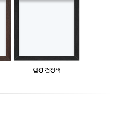
랩핑 검정색