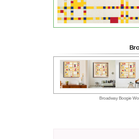
Br
Broadway Boo