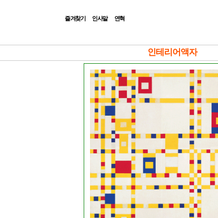
즐겨찾기
인사말
연혁
|Admin|
인테리어액자