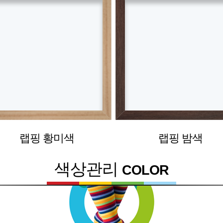
랩핑 황미색
랩핑 밤색
색상관리
COLOR