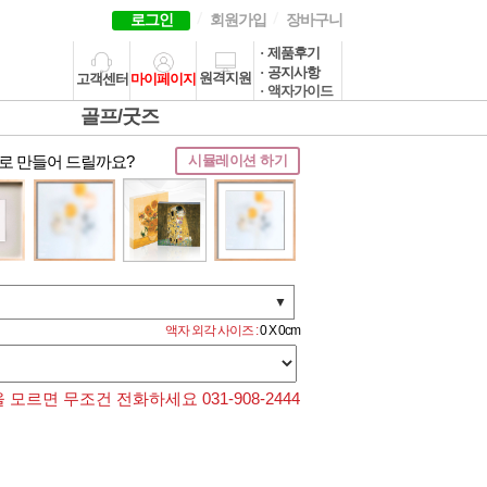
로그인
회원가입
장바구니
· 제품후기
· 공지사항
원격지원
고객센터
마이페이지
· 액자가이드
골프/굿즈
로 만들어 드릴까요?
시뮬레이션 하기
▼
액자 외각 사이즈 :
0 X 0cm
모르면 무조건 전화하세요 031-908-2444