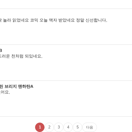
짝 놀라 읽었네요 코믹 오늘 액자 받았네요 정말 신선합니다,
B
드러운 천처럼 되있네요,
클린 브리지 맨하탄A
어요,
1
2
3
4
5
다음