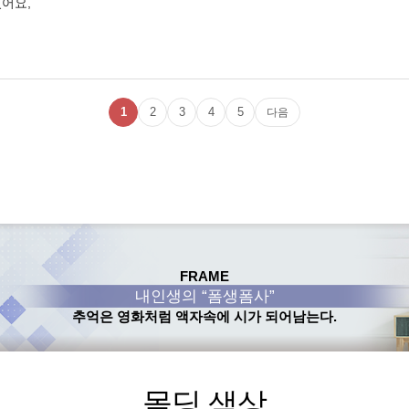
어요,
1
2
3
4
5
다음
FRAME
내인생의 “폼생폼사”
추억은 영화처럼 액자속에 시가 되어남는다.
몰딩 색상