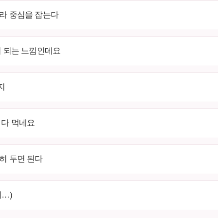
니라 중심을 잡는다
리 되는 느낌인데요
지
 다 먹네요
히 두면 된다
네…)