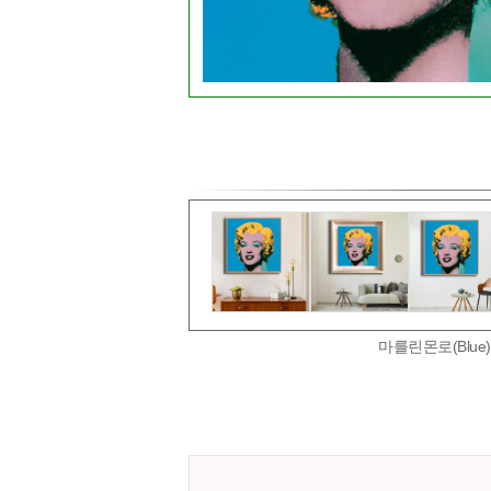
마를린몬로(Blu