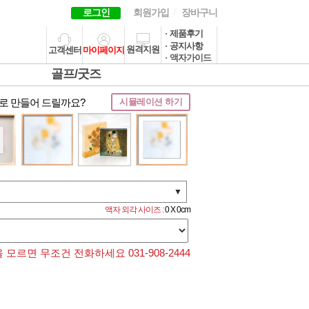
로그인
회원가입
장바구니
· 제품후기
· 공지사항
원격지원
고객센터
마이페이지
· 액자가이드
골프/굿즈
로 만들어 드릴까요?
시뮬레이션 하기
▼
액자 외각 사이즈 :
0 X 0cm
모르면 무조건 전화하세요 031-908-2444