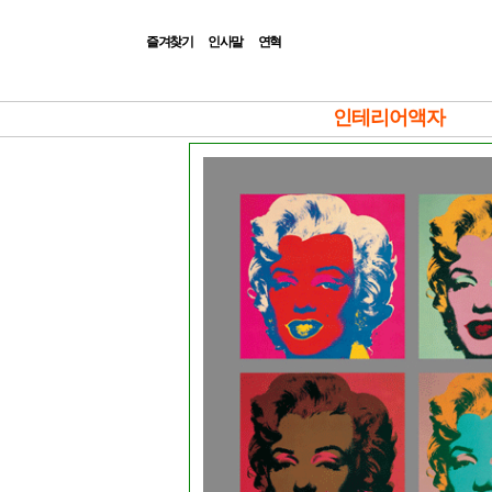
즐겨찾기
인사말
연혁
|Admin|
인테리어액자