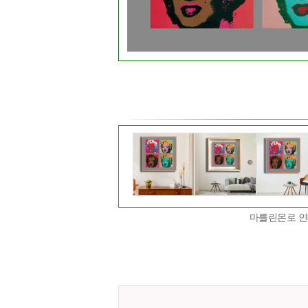
마를린몬로 인