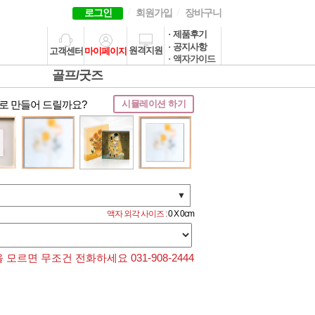
로그인
회원가입
장바구니
· 제품후기
· 공지사항
원격지원
고객센터
마이페이지
· 액자가이드
골프/굿즈
로 만들어 드릴까요?
시뮬레이션 하기
▼
액자 외각 사이즈 :
0 X 0cm
모르면 무조건 전화하세요 031-908-2444