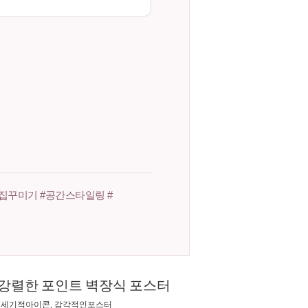
집꾸미기 #공간스타일링 #
 강렬한 포인트 벽장식 포스터
, 세기적아이콘, 감각적인포스터