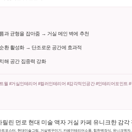
흐름과 균형을 잡아줌 → 거실 메인 벽에 추천
지 순환 활성화 → 단조로운 공간에 효과적
배치해 공간 집중력 강화
트월 #거실인테리어 #컬러인테리어 #감각적인공간 #인테리어포인트 #
마릴린 먼로 현대 미술 액자 거실 카페 유니크한 감각
아트포스터, 현대미술그림, 거실벽꾸미기, 카페인테리어소품, 힙한벽장식, 유니크액자