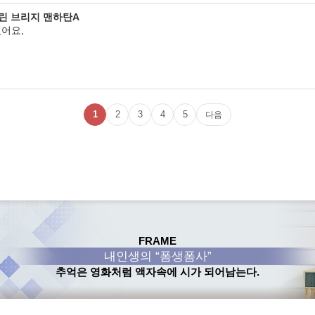
클린 브리지 맨하탄A
어요,
1
2
3
4
5
다음
FRAME
내인생의 “폼생폼사”
추억은 영화처럼 액자속에 시가 되어남는다.