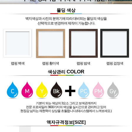
몰딩 색상
벽지색상과 사진의 분위기에 따라 대비되는 몰딩의 색상을
선택적으로 변경하여 제작이 가능합니다.
랩핑 백색
랩핑 황미색
랩핑 밤색
랩핑 검정색
COLOR
색상관리
기본이 되는 색상의 3요소 그리고 보색관계까지
전문 프로파일러 3600가지의 색상을 실시간으로 관리하고 있어
현장감 넘치는 재현력이 상상을 초월합니다.(태시스템에서 느껴보세요.)
액자규격정보[SIZE]