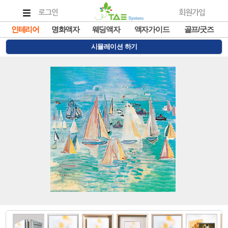
로그인
회원가입
인테리어
명화액자
웨딩액자
액자가이드
골프/굿즈
시뮬레이션 하기