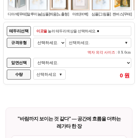
테두리선택
이곳을
눌러 테두리색상을 선택하세요. ■
규격유형
선택하세요.
▼
액자 외각 사이즈 :
0 X 0cm
앞면선택
수량
선택하세요
0 원
▼
"바람까지 보이는 것 같다" — 공간에 흐름을 더하는
레가타 한 장