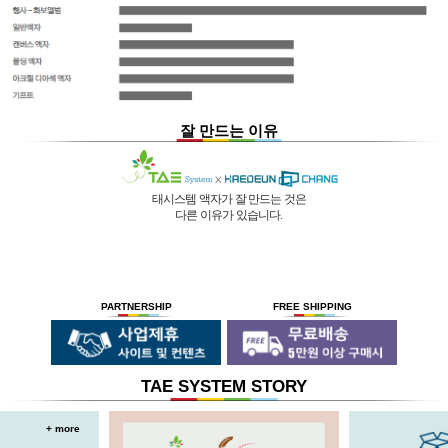
잘 만드는 이유
태시스템 액자가 잘 만드는 것은
다른 이유가 있습니다.
01 |
인적 구성
03 |
UL마크
과
역사
획득
02 |
기술력
과
독창성
태시스템 해든창 액자
태시스템 해든창 액자
는 순수한
는
태시스템 해든창 액자
는 세계최초로
독자기술의 작업 방법과 소재 그리고
사진UV 코팅기, 벨벳 코팅기,
액자를 만드는 전 공정의 기계를
숙련된 작업자들로 구성되어있는 회사이며
뒷묻음 방지 방법을
국내 실정에 맞게 재구성 및 개발하여
30년의 역사를 갖고 있는 회사입니다.
세계 최초로 개발하고
세계 각국에 기계수출은 물론 기술지원을
PARTNERSHIP
FREE SHIPPING
절대적인 제품을 만들기 위해
안전과 효과 효율을 인정받아
하고 있습니다.
전 직원이 노력하고 있습니다.
UL마크를
획득 하였습니다.
TAE SYSTEM STORY
+ more