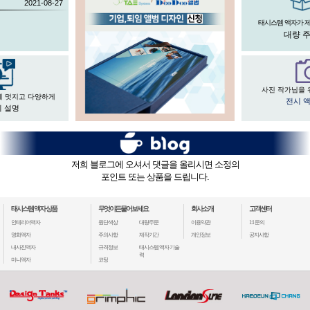
2021-08-27
태시스템 액자가 
대량 
사진 작가님을 
게 멋지고 다양하게
전시 
 설명
저희 블로그에 오셔서 댓글을 올리시면 소정의
포인트 또는 상품을 드립니다.
태시스템 액자 상품
무엇이든물어보세요
회사소개
고객센터
인테리어액자
원단색상
대량주문
이용약관
1:1 문의
명화액자
주의사항
제작기간
개인정보
공지사항
내사진액자
규격정보
태시스템 액자 기술
력
미니액자
코팅