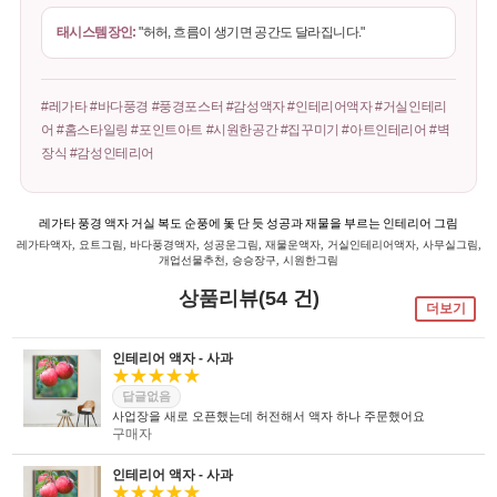
태시스템장인:
"허허, 흐름이 생기면 공간도 달라집니다."
#레가타 #바다풍경 #풍경포스터 #감성액자 #인테리어액자 #거실인테리
어 #홈스타일링 #포인트아트 #시원한공간 #집꾸미기 #아트인테리어 #벽
장식 #감성인테리어
레가타 풍경 액자 거실 복도 순풍에 돛 단 듯 성공과 재물을 부르는 인테리어 그림
레가타액자, 요트그림, 바다풍경액자, 성공운그림, 재물운액자, 거실인테리어액자, 사무실그림,
개업선물추천, 승승장구, 시원한그림
상품리뷰(54 건)
더보기
인테리어 액자 - 사과
★★★★★
답글없음
사업장을 새로 오픈했는데 허전해서 액자 하나 주문했어요
구매자
인테리어 액자 - 사과
★★★★★