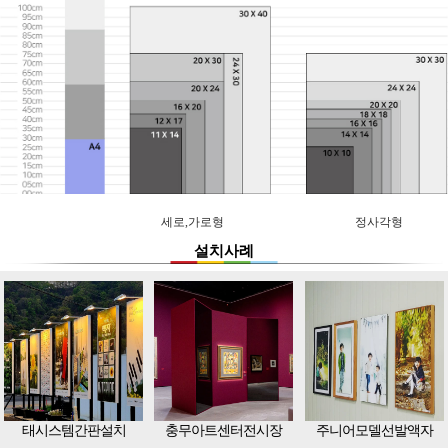
세로,가로형
정사각형
설치사례
태시스템간판설치
충무아트센터전시장
주니어모델선발액자