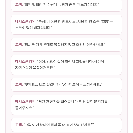
고객:
"집이 답답한 건 아닌데… 뭔가 좀 막힌 느낌이에요."
태시스템장인:
"손님! 이 장면 한번 보세요. '시원함' 한 스푼, '흐름' 두
스푼이 담긴 바다입니다."
고객:
"와… 배가 많은데도 복잡하지 않고 오히려 편안하네요."
태시스템장인:
"허허, 방향이 살아 있어서 그렇습니다. 시선이
자연스럽게 움직이거든요."
고객:
"맞아요… 보고 있으니까 숨이 좀 트이는 느낌이에요."
태시스템장인:
"저런 건 공간을 열어줍니다. 막혀 있던 분위기를
풀어주지요."
고객:
"그럼 이거 하나면 집이 좀 더 넓어 보이겠네요?"