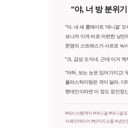
"야, 너 방 분위
"아, 내 새 룸메이트 '데니걸
보니까 이게 바로 아련한 낭만이
문명의 스트레스가 사르르 녹아
"크, 감성 오지네. 근데 이거 
"어허, 보는 눈은 있어가지고! 
플라스틱이랑은 격이 달라. 디테
현대인이라면 이 정도 장인정신
#태시스템액자 #데니걸 #데니걸포
카페인테리어 #빈티지소품 #낭만인