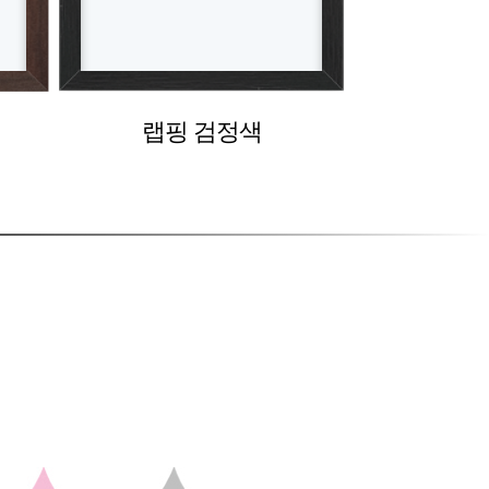
랩핑 검정색