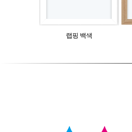
랩핑 백색