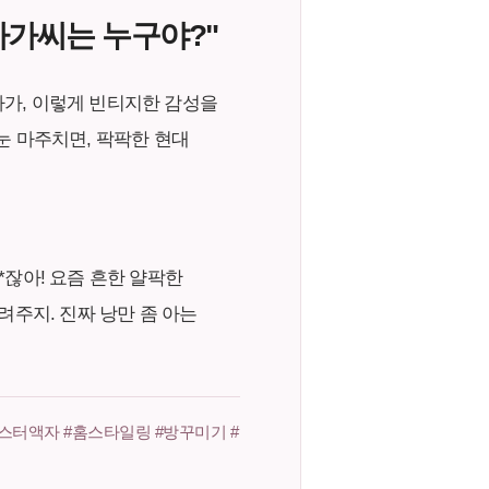
 아가씨는 누구야?"
보다가, 이렇게 빈티지한 감성을
눈 마주치면, 팍팍한 현대
**잖아! 요즘 흔한 얄팍한
려주지. 진짜 낭만 좀 아는
스터액자 #홈스타일링 #방꾸미기 #