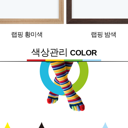
랩핑 황미색
랩핑 밤색
색상관리
COLOR