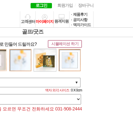
로그인
회원가입
장바구니
· 제품후기
· 공지사항
원격지원
고객센터
마이페이지
· 액자가이드
골프/굿즈
로 만들어 드릴까요?
시뮬레이션 하기
▼
액자 외각 사이즈 :
0 X 0cm
모르면 무조건 전화하세요 031-908-2444