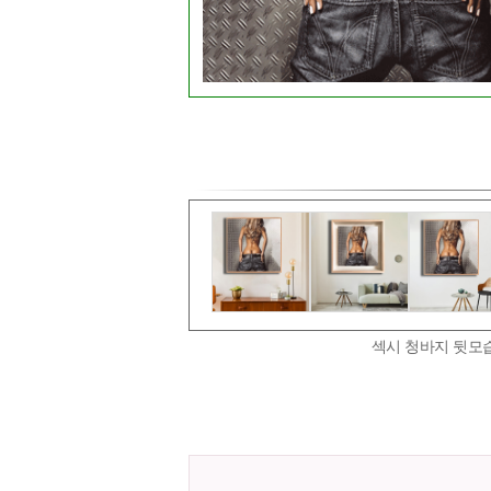
섹시 청바지 뒷모