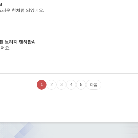
B
드러운 천처럼 되있네요,
클린 브리지 맨하탄A
어요,
1
2
3
4
5
다음