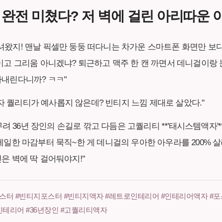
기 완전 미쳤다? 저 벽에 걸린 아리따운
' 모셔왔지! 맨날 픽셀만 둥둥 떠다니는 차가운 스마트폰 화면만 
고 그리움 아니겠냐? 퇴근하고 맥주 한 캔 까면서 데니걸이랑 
내린다니까? ㅋㅋ"
액자 퀄리티가 예사롭지 않은데? 빈티지 느낌 제대로 살았다."
무려 36년 장인의 손길로 깎고 다듬은 고퀄리티 **'태시스템액자'
일한 마감부터 묵직~한 게 데니걸의 우아한 아우라를 200% 살
은 벽에 딱 걸어둬야지!"
스터 #빈티지포스터 #빈티지액자 #레트로인테리어 #인테리어액자 #포
테리어 #36년장인 #고퀄리티액자