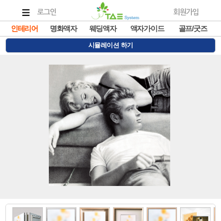
로그인
회원가입
인테리어
명화액자
웨딩액자
액자가이드
골프/굿즈
시뮬레이션 하기