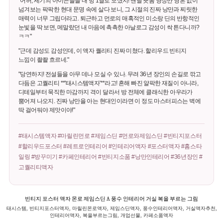
"어허, 세기의 아이콘들을 내 방 1열로 모셨지! 맨날 숏폼 영상만 영혼 없이
넘겨보는 팍팍한 현대 문명 속에 살다 보니, 그 시절의 진짜 낭만과 찌릿한
매력이 너무 그립더라고. 퇴근하고 먼로의 매혹적인 미소랑 딘의 반항적인
눈빛을 딱 보면, 메말랐던 내 마음에 촉촉한 아날로그 감성이 싹 튼다니까?
ㅋㅋ"
"근데 감성도 감성인데, 이 액자 퀄리티 진짜 미쳤다. 할리우드 빈티지
느낌이 좔좔 흐르네."
"당연하지! 전설들을 아무 데나 모실 수 있나. 무려 36년 장인의 손길로 깎고
다듬은 고퀄리티 **'태시스템액자'**라고! 흔해 빠진 얄팍한 재질이 아니라,
디테일부터 묵직한 마감까지 격이 달라서 방 전체에 클래식한 아우라가
뿜어져 나오지. 진짜 낭만을 아는 현대인이라면 이 정도 마스터피스는 벽에
딱 걸어둬야 제맛이야!"
#태시스템액자 #마릴린먼로 #제임스딘 #먼로와제임스딘 #빈티지포스터
#할리우드포스터 #레트로인테리어 #인테리어액자 #포스터액자 #홈스타
일링 #방꾸미기 #카페인테리어 #빈티지소품 #낭만인테리어 #36년장인 #
고퀄리티액자
빈티지 포스터 액자 몬로 제임스딘 A 풍수 인테리어 거실 복을 부르는 그림
태시스템, 빈티지포스터액자, 마릴린몬로액자, 제임스딘액자, 풍수인테리어액자, 거실액자추천,
인테리어액자, 복을부르는그림, 개업선물, 카페소품액자