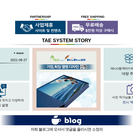
태시스템 해든창 액자
태시스템 해든창 액자
는 순수한
는
태시스템 해든창 액자
는 세계최초로
독자기술의 작업 방법과 소재 그리고
사진UV 코팅기, 벨벳 코팅기,
액자를 만드는 전 공정의 기계를
숙련된 작업자들로 구성되어있는 회사이며
뒷묻음 방지 방법을
국내 실정에 맞게 재구성 및 개발하여
30년의 역사를 갖고 있는 회사입니다.
세계 최초로 개발하고
세계 각국에 기계수출은 물론 기술지원을
PARTNERSHIP
FREE SHIPPING
절대적인 제품을 만들기 위해
안전과 효과 효율을 인정받아
하고 있습니다.
전 직원이 노력하고 있습니다.
UL마크를
획득 하였습니다.
TAE SYSTEM STORY
+ more
2021-08-27
태시스템 액자가 
대량 
사진 작가님을 
게 멋지고 다양하게
전시 
 설명
저희 블로그에 오셔서 댓글을 올리시면 소정의