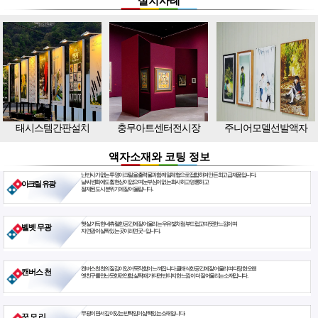
설치사례
태시스템간판설치
충무아트센터전시장
주니어모델선발액자
액자소재와 코팅 정보
난반사가 없는 투명아크릴을 출력물과 함께 일체형으로 접합하여 만든 최고급 제품입니다.
날씨 변화에도 휨현상이 없으며 눈부심이 없는 화사하고 영롱하고
아크릴 유광
절제된 도시 분위기에 잘 어울립니다.
햇살 가득한 네츄럴한 공간에 잘 어울리는 우유빛처럼 부드럽고 따뜻한 느낌이며
벨벳 무광
자연광이 살짝 있는 곳이라면 굿~ 입니다.
캔버스천 천의 질감이 있어 묵직함이 느껴집니다. 클래식한 공간에 잘 어울리며 다정한 오랜
캔버스 천
옛친구를 만난듯한 편안함. 살짝 때가 타면 빈티지한 느낌이 더 잘 어울리는 소재입니다.
무광이면서 깊이있는 반짝임이 삶짝있는 소재입니다.
꾸 모 리