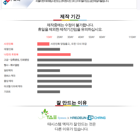
러블리한 야외웨딩사진 또는 코믹한사진 그리고 아이들이 있는 공간에 잘 어울립니다.
제작 기간
제작중에는 수정이 불가합니다.
휴일을 제외한 제작기간임을 유의하십시요.
잘 만드는 이유
태시스템 액자가 잘 만드는 것은
다른 이유가 있습니다.
01 |
인적 구성
03 |
UL마크
과
역사
획득
02 |
기술력
과
독창성