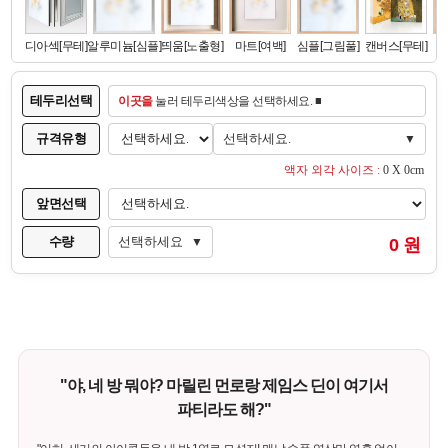
테두리선택
이곳을
눌러 테두리색상을 선택하세요. ■
규격유형
선택하세요.
▼
액자 외각 사이즈 :
0 X 0cm
앞면선택
수량
선택하세요
0 원
▼
"야, 네 방 뭐야? 마릴린 먼로랑 제임스 딘이 여기서
파티라도 해?"