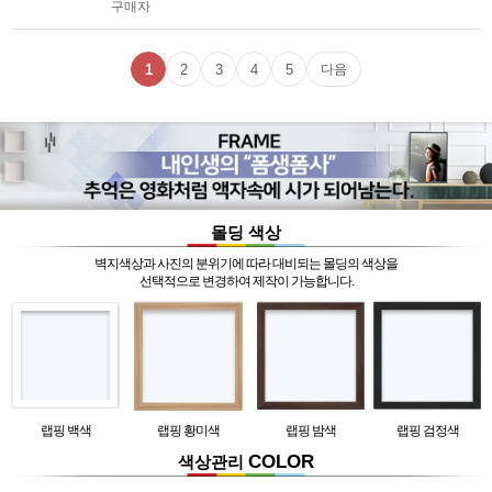
구매자
1
2
3
4
5
다음
몰딩 색상
벽지색상과 사진의 분위기에 따라 대비되는 몰딩의 색상을
선택적으로 변경하여 제작이 가능합니다.
랩핑 백색
랩핑 황미색
랩핑 밤색
랩핑 검정색
COLOR
색상관리