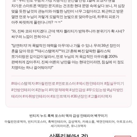
"크~ 우리 먼로 누님의 가장 치명적인 순간을 안방 1열에 모셨지! 맨날
차가운 스마트폰 액정만 문지르는 건조한 현대 문명 속에 살다 보니, 저 심장
멎을 듯한 날것의 관능미와 아찔한 낭만이 너무 그립더라고. 퇴근하고 방문
열면 먼로 누님이 저렇게 도발적인 눈빛으로 맞아주는데, 하루의 피로가
아주 짜릿하게 풀린다니까? ㅋㅋ"
"와, 진짜 코피 터지겠다. 근데 액자 퀄리티가 받쳐주니까 분위기가 확 사네?
싸구려 느낌이 전혀 아냐."
"당연하지! 저 폭발적인 매력을 아무 데나 가둘 수 있나. 무려 36년 장인이
혼을 담아 깎은 **'태시스템액자'**라고! 흔해 빠진 얄팍한 플라스틱
쪼가리랑은 깊이감이 달라서, 먼로 누님의 저 육감적인 아우라를 200%
완벽하게 잡아주지. 진짜 어른의 낭만을 아는 현대인이라면, 침실에 이 정도
치명타는 하나 걸어둬야지!"
#태시스템액자 #마릴린먼로 #먼로포스터 #섹시한인테리어 #침실꾸미기
#안방인테리어 #관능미 #치명적매력 #성인감성 #무드있는방 #남자방인
테리어 #자취방인테리어 #포인트액자 #36년장인 #고퀄리티액자
빈티지 누드 흑백 포스터 액자 감성 인테리어 벽꾸미기
마릴린먼로액자, 빈티지포스터, 흑백인테리어, 감성액자, 카페소품, 벽면인테리어, 아트포스터,
세기의아이콘, 유니크액자
상품리뷰(54 건)