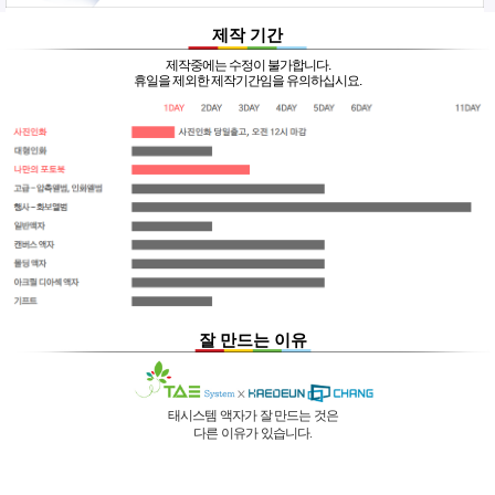
제작 기간
제작중에는 수정이 불가합니다.
휴일을 제외한 제작기간임을 유의하십시요.
잘 만드는 이유
태시스템 액자가 잘 만드는 것은
다른 이유가 있습니다.
01 |
인적 구성
03 |
UL마크
과
역사
획득
02 |
기술력
과
독창성
태시스템 해든창 액자
태시스템 해든창 액자
는 순수한
는
태시스템 해든창 액자
는 세계최초로