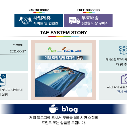
독자기술의 작업 방법과 소재 그리고
사진UV 코팅기, 벨벳 코팅기,
액자를 만드는 전 공정의 기계를
숙련된 작업자들로 구성되어있는 회사이며
뒷묻음 방지 방법을
국내 실정에 맞게 재구성 및 개발하여
30년의 역사를 갖고 있는 회사입니다.
세계 최초로 개발하고
세계 각국에 기계수출은 물론 기술지원을
PARTNERSHIP
FREE SHIPPING
절대적인 제품을 만들기 위해
안전과 효과 효율을 인정받아
하고 있습니다.
전 직원이 노력하고 있습니다.
UL마크를
획득 하였습니다.
TAE SYSTEM STORY
+ more
2021-08-27
태시스템 액자가 
대량 
사진 작가님을 
게 멋지고 다양하게
전시 
 설명
저희 블로그에 오셔서 댓글을 올리시면 소정의
포인트 또는 상품을 드립니다.