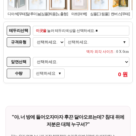
테두리선택
이곳을
눌러 테두리색상을 선택하세요. ■
규격유형
선택하세요.
▼
액자 외각 사이즈 :
0 X 0cm
앞면선택
수량
선택하세요
0 원
▼
"야, 너 방에 들어오자마자 후끈 달아오르는데? 침대 위에
저분은 대체 누구셔?"