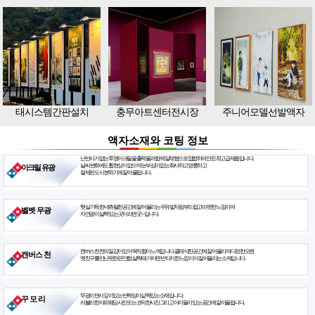
태시스템간판설치
충무아트센터전시장
주니어모델선발액자
액자소재와 코팅 정보
난반사가 없는 투명아크릴을 출력물과 함께 일체형으로 접합하여 만든 최고급 제품입니다.
날씨 변화에도 휨현상이 없으며 눈부심이 없는 화사하고 영롱하고
아크릴 유광
절제된 도시 분위기에 잘 어울립니다.
햇살 가득한 네츄럴한 공간에 잘 어울리는 우유빛처럼 부드럽고 따뜻한 느낌이며
벨벳 무광
자연광이 살짝 있는 곳이라면 굿~ 입니다.
캔버스천 천의 질감이 있어 묵직함이 느껴집니다. 클래식한 공간에 잘 어울리며 다정한 오랜
캔버스 천
옛친구를 만난듯한 편안함. 살짝 때가 타면 빈티지한 느낌이 더 잘 어울리는 소재입니다.
무광이면서 깊이있는 반짝임이 삶짝있는 소재입니다.
꾸 모 리
러블리한 야외웨딩사진 또는 코믹한사진 그리고 아이들이 있는 공간에 잘 어울립니다.