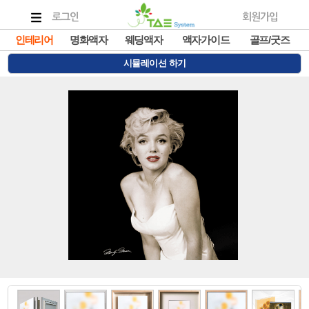
로그인
회원가입
인테리어
명화액자
웨딩액자
액자가이드
골프/굿즈
시뮬레이션 하기