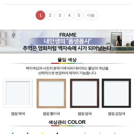
1
2
3
4
5
다음
몰딩 색상
벽지색상과 사진의 분위기에 따라 대비되는 몰딩의 색상을
선택적으로 변경하여 제작이 가능합니다.
랩핑 백색
랩핑 황미색
랩핑 밤색
랩핑 검정색
COLOR
색상관리