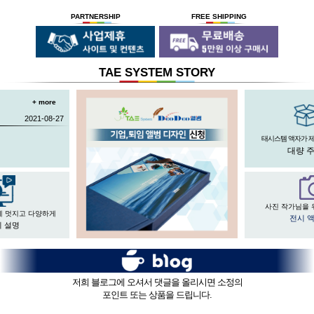
숙련된 작업자들로 구성되어있는 회사이며
뒷묻음 방지 방법을
국내 실정에 맞게 재구성 및 개발하여
30년의 역사를 갖고 있는 회사입니다.
세계 최초로 개발하고
세계 각국에 기계수출은 물론 기술지원을
PARTNERSHIP
FREE SHIPPING
절대적인 제품을 만들기 위해
안전과 효과 효율을 인정받아
하고 있습니다.
전 직원이 노력하고 있습니다.
UL마크를
획득 하였습니다.
TAE SYSTEM STORY
+ more
2021-08-27
태시스템 액자가 
대량 
사진 작가님을 
게 멋지고 다양하게
전시 
 설명
저희 블로그에 오셔서 댓글을 올리시면 소정의
포인트 또는 상품을 드립니다.