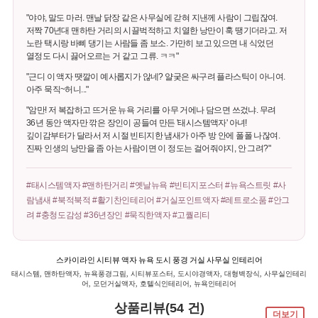
"야야, 말도 마러. 맨날 닭장 같은 사무실에 갇혀 지낸께 사람이 그립잖여.
저짝 70년대 맨하탄 거리의 시끌벅적하고 치열한 낭만이 훅 땡기더라고. 저
노란 택시랑 바삐 댕기는 사람들 좀 보소. 가만히 보고 있으면 내 식었던
열정도 다시 끓어오르는 거 같고 그류. ㅋㅋ"
"근디 이 액자 땟깔이 예사롭지가 않네? 얄궂은 싸구려 플라스틱이 아니여.
아주 묵직~허니..."
"암만! 저 복잡하고 뜨거운 뉴욕 거리를 아무 거에나 담으면 쓰겄냐. 무려
36년 동안 액자만 깎은 장인이 공들여 만든 '태시스템액자' 아녀!
깊이감부터가 달라서 저 시절 빈티지한 냄새가 아주 방 안에 폴폴 나잖여.
진짜 인생의 낭만을 좀 아는 사람이면 이 정도는 걸어줘야지, 안 그려?"
#태시스템액자 #맨하탄거리 #옛날뉴욕 #빈티지포스터 #뉴욕스트릿 #사
람냄새 #북적북적 #활기찬인테리어 #거실포인트액자 #레트로소품 #안그
려 #충청도감성 #36년장인 #묵직한액자 #고퀄리티
스카이라인 시티뷰 액자 뉴욕 도시 풍경 거실 사무실 인테리어
태시스템, 맨하탄액자, 뉴욕풍경그림, 시티뷰포스터, 도시야경액자, 대형벽장식, 사무실인테리
어, 모던거실액자, 호텔식인테리어, 뉴욕인테리어
상품리뷰(54 건)
더보기