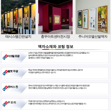
태시스템간판설치
충무아트센터전시장
주니어모델선발액자
액자소재와 코팅 정보
난반사가 없는 투명아크릴을 출력물과 함께 일체형으로 접합하여 만든 최고급 제품입니다.
날씨 변화에도 휨현상이 없으며 눈부심이 없는 화사하고 영롱하고
아크릴 유광
절제된 도시 분위기에 잘 어울립니다.
햇살 가득한 네츄럴한 공간에 잘 어울리는 우유빛처럼 부드럽고 따뜻한 느낌이며
벨벳 무광
자연광이 살짝 있는 곳이라면 굿~ 입니다.
캔버스천 천의 질감이 있어 묵직함이 느껴집니다. 클래식한 공간에 잘 어울리며 다정한 오랜
캔버스 천
옛친구를 만난듯한 편안함. 살짝 때가 타면 빈티지한 느낌이 더 잘 어울리는 소재입니다.
무광이면서 깊이있는 반짝임이 삶짝있는 소재입니다.
꾸 모 리
러블리한 야외웨딩사진 또는 코믹한사진 그리고 아이들이 있는 공간에 잘 어울립니다.