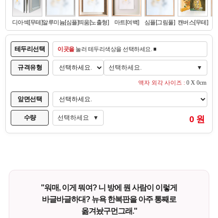
테두리선택
이곳을
눌러 테두리색상을 선택하세요. ■
규격유형
선택하세요.
▼
액자 외각 사이즈 :
0 X 0cm
앞면선택
수량
선택하세요
0 원
▼
"워매, 이게 뭐여? 니 방에 뭔 사람이 이렇게
바글바글하대? 뉴욕 한복판을 아주 통째로
옮겨놨구먼그래."