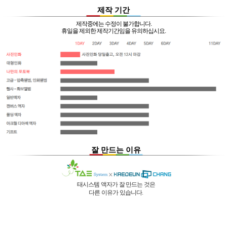
제작 기간
제작중에는 수정이 불가합니다.
휴일을 제외한 제작기간임을 유의하십시요.
잘 만드는 이유
태시스템 액자가 잘 만드는 것은
다른 이유가 있습니다.
01 |
인적 구성
03 |
UL마크
과
역사
획득
02 |
기술력
과
독창성
태시스템 해든창 액자
태시스템 해든창 액자
는 순수한
는
태시스템 해든창 액자
는 세계최초로
독자기술의 작업 방법과 소재 그리고
사진UV 코팅기, 벨벳 코팅기,
액자를 만드는 전 공정의 기계를