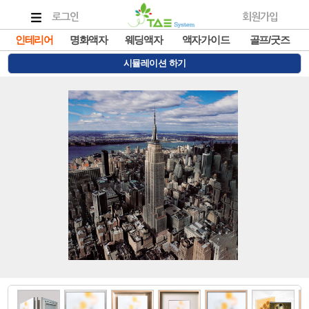
로그인
회원가입
인테리어
명화액자
웨딩액자
액자가이드
골프/굿즈
시뮬레이션 하기