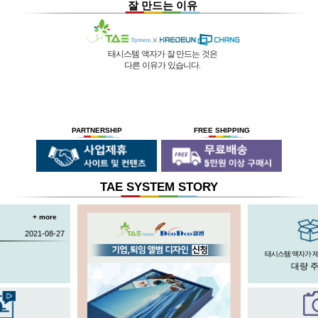
잘 만드는 이유
태시스템 액자가 잘 만드는 것은
다른 이유가 있습니다.
01 |
인적 구성
03 |
UL마크
과
역사
획득
02 |
기술력
과
독창성
태시스템 해든창 액자
태시스템 해든창 액자
는 순수한
는
태시스템 해든창 액자
는 세계최초로
독자기술의 작업 방법과 소재 그리고
사진UV 코팅기, 벨벳 코팅기,
액자를 만드는 전 공정의 기계를
숙련된 작업자들로 구성되어있는 회사이며
뒷묻음 방지 방법을
국내 실정에 맞게 재구성 및 개발하여
30년의 역사를 갖고 있는 회사입니다.
세계 최초로 개발하고
세계 각국에 기계수출은 물론 기술지원을
PARTNERSHIP
FREE SHIPPING
절대적인 제품을 만들기 위해
안전과 효과 효율을 인정받아
하고 있습니다.
전 직원이 노력하고 있습니다.
UL마크를
획득 하였습니다.
TAE SYSTEM STORY
+ more
2021-08-27
태시스템 액자가 
대량 