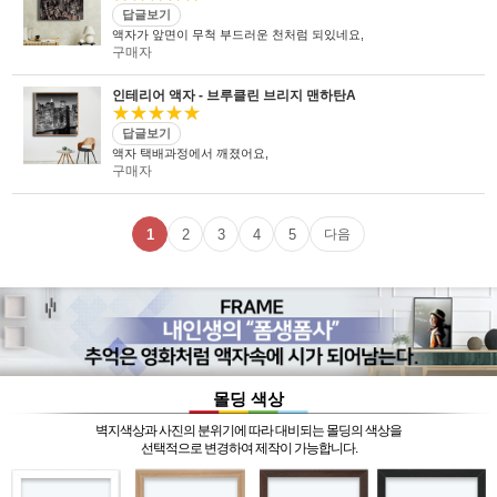
답글보기
액자가 앞면이 무척 부드러운 천처럼 되있네요,
구매자
인테리어 액자 - 브루클린 브리지 맨하탄A
★★★★★
답글보기
액자 택배과정에서 깨졌어요,
구매자
1
2
3
4
5
다음
몰딩 색상
벽지색상과 사진의 분위기에 따라 대비되는 몰딩의 색상을
선택적으로 변경하여 제작이 가능합니다.