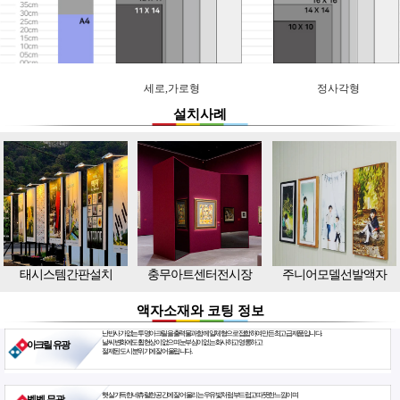
세로,가로형
정사각형
설치사례
태시스템간판설치
충무아트센터전시장
주니어모델선발액자
액자소재와 코팅 정보
난반사가 없는 투명아크릴을 출력물과 함께 일체형으로 접합하여 만든 최고급 제품입니다.
날씨 변화에도 휨현상이 없으며 눈부심이 없는 화사하고 영롱하고
아크릴 유광
절제된 도시 분위기에 잘 어울립니다.
햇살 가득한 네츄럴한 공간에 잘 어울리는 우유빛처럼 부드럽고 따뜻한 느낌이며
벨벳 무광