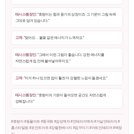
태시스템장인:
"호랑이는 힘과 용기의 상징이죠. 그 기운이 그림 속에
그대로 담겨 있습니다."
고객:
"맞아요… 불꽃 같은 에너지가 느껴져요."
태시스템장인:
"그래서 이런 그림이 좋습니다. 강한 에너지를
자연스럽게 집 안에 불어넣어주지요."
고객:
"이거 하나 있으면 집이 훨씬 더 강렬한 느낌이 들겠네요."
태시스템장인:
"호랑이의 기운이 들어오면 공간도 자연스럽게
강해집니다."
#호랑이 #동물아트 #중국화 #감성액자 #인테리어액자 #거실인테리어 #
홈스타일링 #포인트아트 #강렬한에너지 #집꾸미기 #아트인테리어 #벽장