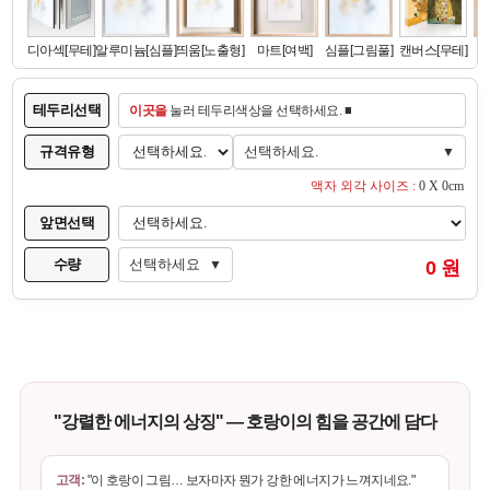
테두리선택
이곳을
눌러 테두리색상을 선택하세요. ■
규격유형
선택하세요.
▼
액자 외각 사이즈 :
0 X 0cm
앞면선택
수량
선택하세요
0 원
▼
"강렬한 에너지의 상징" — 호랑이의 힘을 공간에 담다
고객:
"이 호랑이 그림… 보자마자 뭔가 강한 에너지가 느껴지네요."