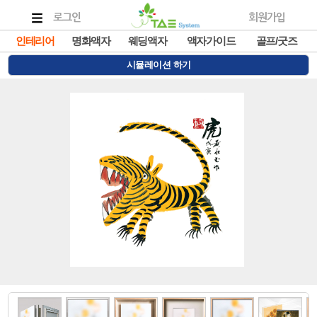
로그인
회원가입
인테리어
명화액자
웨딩액자
액자가이드
골프/굿즈
시뮬레이션 하기