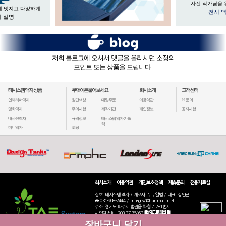
사진 작가님을 
게 멋지고 다양하게
전시 
 설명
저희 블로그에 오셔서 댓글을 올리시면 소정의
포인트 또는 상품을 드립니다.
태시스템 액자 상품
무엇이든물어보세요
회사소개
고객센터
인테리어액자
원단색상
대량주문
이용약관
1:1 문의
명화액자
주의사항
제작기간
개인정보
공지사항
내사진액자
규격정보
태시스템 액자 기술
력
미니액자
코팅
회사소개
이용약관
개인보호정책
제휴문의
전용자료실
상호: 태시스템 액자 / 제조사: 두두앨범 / 대표: 김인균
☎ 031-908-2444 / mnsg57@hanmail.net
주소: 경기도 파주시 법원읍 화합로 281번지
정보 확인
사업자번호 : 203-37-76463
통신판매: 2020-고양일산동-2770
장바구니 담기