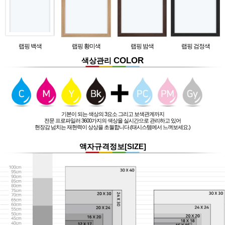
랩핑 백색
랩핑 황미색
랩핑 밤색
랩핑 검정색
COLOR
색상관리
기본이 되는 색상의 3요소 그리고 보색관계까지
전문 프로파일러 3600가지의 색상을 실시간으로 관리하고 있어
현장감 넘치는 재현력이 상상을 초월합니다.(태시스템에서 느껴보세요.)
액자규격정보[SIZE]