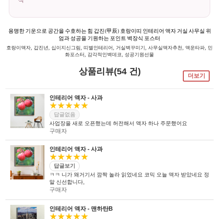
식
용맹한 기운으로 공간을 수호하는 힘 갑진(甲辰) 호랑이띠 인테리어 액자 거실 사무실 위
엄과 성공을 기원하는 포인트 벽장식 포스터
호랑이액자, 갑진년, 십이지신그림, 띠별인테리어, 거실벽꾸미기, 사무실액자추천, 액운타파, 민
화포스터, 감각적인벽데코, 성공기원선물
상품리뷰(54 건)
더보기
인테리어 액자 - 사과
★★★★★
답글없음
사업장을 새로 오픈했는데 허전해서 액자 하나 주문했어요
구매자
인테리어 액자 - 사과
★★★★★
답글보기
ㅋㅋ 니가 왜거기서 깜짝 놀라 읽었네요 코믹 오늘 액자 받았네요 정
말 신선합니다,
구매자
인테리어 액자 - 맨하탄B
★★★★★