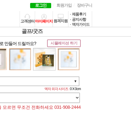
로그인
회원가입
장바구니
· 제품후기
· 공지사항
원격지원
고객센터
마이페이지
· 액자가이드
골프/굿즈
로 만들어 드릴까요?
시뮬레이션 하기
▼
액자 외각 사이즈 :
0 X 0cm
모르면 무조건 전화하세요 031-908-2444