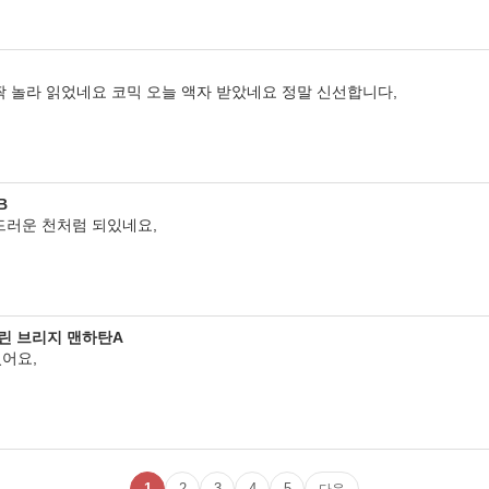
짝 놀라 읽었네요 코믹 오늘 액자 받았네요 정말 신선합니다,
B
드러운 천처럼 되있네요,
클린 브리지 맨하탄A
어요,
1
2
3
4
5
다음