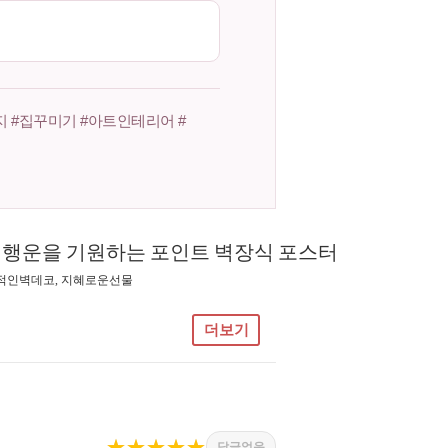
 #집꾸미기 #아트인테리어 #
과 행운을 기원하는 포인트 벽장식 포스터
각적인벽데코, 지혜로운선물
더보기
★★★★★
답글없음