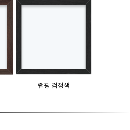
랩핑 검정색