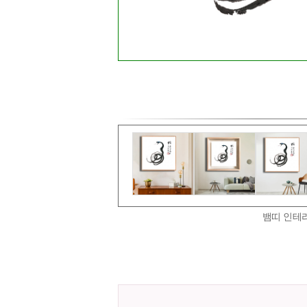
뱀띠 인테