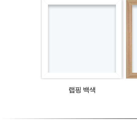
랩핑 백색