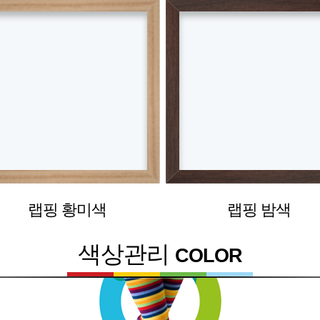
랩핑 황미색
랩핑 밤색
색상관리
COLOR