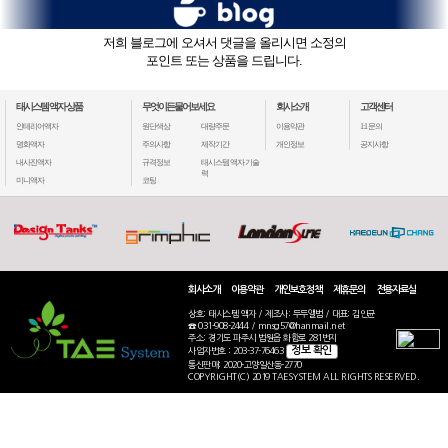
저희 블로그에 오셔서 댓글을 올리시면 소정의
포인트 또는 상품을 드립니다.
태시스템 액자 상품
무엇이든물어보세요
회사소개
고객센터
인테리어액자
원단색상
대량주문
이용약관
1:1 문의
명화액자
주의사항
제작기간
개인정보
공지사항
내사진액자
규격정보
태시스템 액자 기술
력
미니액자
코팅
회사소개
이용약관
개인보호정책
제휴문의
전용자료실
상호: 태시스템 액자 / 제조사: 두두앨범 / 대표: 김인균
☎ 031-908-2444 / mnsg57@hanmail.net
주소: 경기도 파주시 법원읍 화합로 281번지
정보 확인
사업자번호 : 203-37-76463
통신판매: 2020-고양일산동-2770
COPYRIGHT(C) 2019 TAESYSTEM ALL RIGHTS RESERVED.