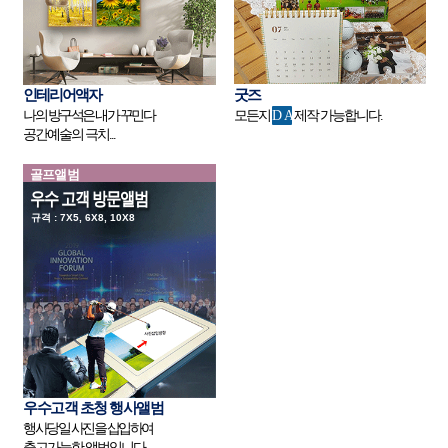
인테리어액자
굿즈
나의 방구석은 내가 꾸민다
모든지
DA
제작 가능합니다.
공간예술의 극치...
골프앨범
우수 고객 방문앨범
규격 : 7X5, 6X8, 10X8
우수고객 초청 행사앨범
행사당일 사진을 삽입하여
출고가능한 앨범입니다.