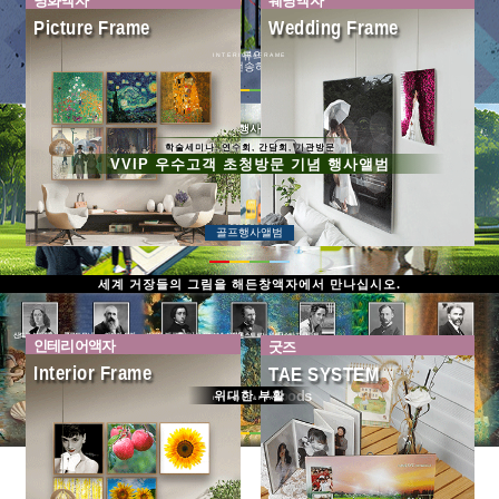
명화액자
웨딩액자
Picture Frame
Wedding Frame
내 사진 예술이 되다. 세상의 모든 종류의 액자가 태시스템 액자에 있습니다.
INTERIOR&FRAME
사진만 전송하십시오.
골프행사앨범
학술세미나, 연수회, 간담회, 기관방문
VVIP 우수고객 초청방문 기념 행사앨범
INTERIOR&FRAME
골프행사앨범
명화액자
웨딩액자
세계거장들의 작품을
폼생폼사 하루가 멋지다.
세계 거장들의 그림을 해든창액자에서 만나십시오.
태시스템 액자에서 만나십시오.
아크릴 디아섹액자
산드로 보티첼리
클로드 모네
에드가 드가
빈센트 반 고흐
멜리사 그레이브스 브라운
오귀스트 르느와르
구스타프 클림트
인테리어액자
굿즈
Interior Frame
TAE SYSTEM
Goods
위대한 부활
INTERIOR&FRAME