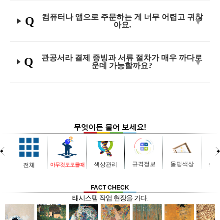
컴퓨터나 앱으로 주문하는 게 너무 어렵고 귀찮
Q
아요.
관공서라 결제 증빙과 서류 절차가 매우 까다로
Q
운데 가능할까요?
무엇이든 물어 보세요!
설
규격정보
몰딩색상
색상관리
전체
아무것도모를때
FACT CHECK
태시스템 작업 현장을 가다.