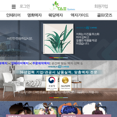
로그인
회원가입
인테리어
명화액자
웨딩액자
액자가이드
골프/굿즈
저희는 마진을 최소화
하여 값싸고
사진만 전송하십시오.
질좋은 제품을 제공
하겠습니다.
INTERIOR&FRAME
자
]●[
인테리어액자
]●[
주문제작액자
] 공간에 맞는 액자 선택 상담 (031-908-2444)
어떤 공간을 완성하고 싶으신가요?
36년업력 기업/관공서 납품실적, 맞춤액자 전문
명화액자
인테리어액자
INTERIOR&FRAME
예술이 머무는 공간
분위기를 바꾸는 공간
기업과 기관이 신뢰한 완결성. 공간의 품격은 타협하지 않는 디테일에서 시작됩니다.
Commercial Collection
내 인생의 작품하나 공간예술 나의 아뜰리에